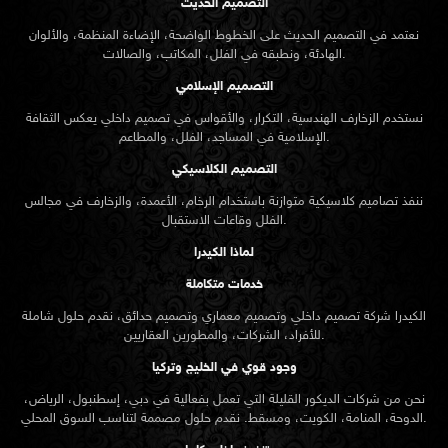
التصميم الحديث
نعتمد في التصميم الحديث على الخطوط الواضحة، الإضاءة المنظمة، والألوان
الهادئة، ونطبقه في الفلل، المكاتب، والصالات.
التصميم الإسلامي
نستخدم الزخارف الهندسية، التكرار، والأقواس في تصميم داخلي يعكس الثقافة
الإسلامية في المساجد، الفلل، والمطاعم.
التصميم الكلاسيكي
ننفذ تصاميم كلاسيكية متوازنة باستخدام الرخام، الأعمدة، والزخارف في مجالس
الفلل وقاعات الاستقبال.
لماذا الكيدرا
خدمات متكاملة
الكيدرا شركة تصميم داخلي وتصميم معماري وتصميم حدائق، نقدم حلول شاملة
للأفراد، الشركات، والمطورين العقاريين.
وجود قوي في الخليج وتركيا
نحن من شركات الديكور القليلة التي تعمل بفعالية في دبي، إسطنبول، الرياض،
الدوحة، المنامة، الكويت، ومسقط. نقدم حلول مصممة لتناسب السوق المحلي.