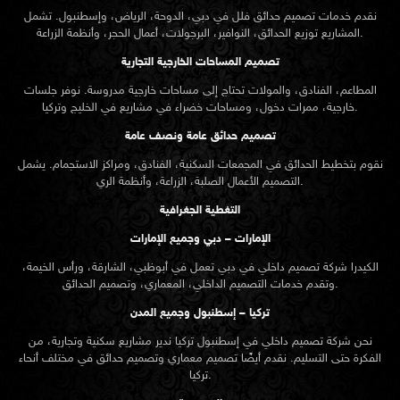
نقدم خدمات
تصميم حدائق
فلل في دبي، الدوحة، الرياض، وإسطنبول. تشمل
المشاريع توزيع الحدائق، النوافير، البرجولات، أعمال الحجر، وأنظمة الزراعة.
تصميم المساحات الخارجية التجارية
المطاعم، الفنادق، والمولات تحتاج إلى مساحات خارجية مدروسة. نوفر جلسات
خارجية، ممرات دخول، ومساحات خضراء في مشاريع في الخليج وتركيا.
تصميم حدائق عامة ونصف عامة
نقوم بتخطيط الحدائق في المجمعات السكنية، الفنادق، ومراكز الاستجمام. يشمل
التصميم الأعمال الصلبة، الزراعة، وأنظمة الري.
التغطية الجغرافية
الإمارات – دبي وجميع الإمارات
الكيدرا شركة تصميم داخلي في دبي تعمل في أبوظبي، الشارقة، ورأس الخيمة،
وتقدم خدمات التصميم الداخلي، المعماري، وتصميم الحدائق.
تركيا – إسطنبول وجميع المدن
نحن شركة تصميم داخلي في إسطنبول تركيا ندير مشاريع سكنية وتجارية، من
الفكرة حتى التسليم. نقدم أيضًا تصميم معماري وتصميم حدائق في مختلف أنحاء
تركيا.