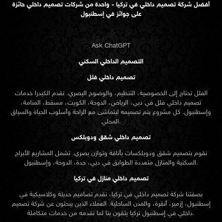
أفضل شركة تصميم داخلي في تركيا - واحدة من شركات تصميم داخلي حائزة
على جوائز في إسطنبول
Ask ChatGPT
التصميم الداخلي السكني
تصميم داخلي فلل
الفلل تحتاج إلى الخصوصية، التنظيم، والوضوح البصري. تقدم الكيدرا خدمات
تصميم داخلي فلل في دبي، الرياض، الدوحة، الكويت، مسقط، المنامة،
وإسطنبول. كل مشروع يتم تصميمه ليتماشى مع الراحة وأسلوب الحياة والسياق
المحلي.
تصميم داخلي شقق ودوبلكس
نقوم بتصميم شقق ودوبلكسات بأناقة وتوازن بصري. تشمل المشاريع الأبراج
السكنية والمنازل متعددة الطوابق في دبي، جدة، الدوحة، وإسطنبول.
تصميم داخلي منازل في تركيا
بصفتنا شركة تصميم داخلي في تركيا، نقدم تصاميم حديثة وكلاسيكية في
إسطنبول، إزمير، أنقرة، والمدن الساحلية. العملاء الذين يبحثون عن
شركة تصميم
تركيا يثقون بنا لما نقدمه من خدمات متكاملة.
داخلي في إسطنبول