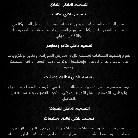
التصميم الداخلي التجاري
تصميم داخلي مكاتب
نصمم المكاتب التنفيذية، الطوابق الإدارية، ومساحات العمل المشتركة في
الإمارات، السعودية، وتركيا. يتم توزيع المناطق لدعم العمليات، الخصوصية،
والتفاعل المهني.
تصميم داخلي متاجر ومعارض
نقوم بتخطيط المساحات لمحلات الأزياء، معارض السيارات، ومتاجر الإلكترونيات
في الدوحة، دبي، الرياض، وإسطنبول. نركز على رحلة العميل ورؤية المنتجات
بوضوح.
تصميم داخلي مطاعم وصالات
نقوم بتصميم مطاعم، كافيهات، وصالات راقية في الكويت، المنامة، إسطنبول،
وأبوظبي. التصميم يشمل التوزيع الصوتي، الأجواء البصرية، والانسيابية بين
المناطق.
التصميم الداخلي للضيافة
تصميم داخلي فنادق ومنتجعات
نصمم فنادق فاخرة، منتجعات، وإقامات بوتيك في دبي، الدوحة، الرياض،
إسطنبول، ومسقط. تشمل التصاميم لوبيات الفنادق، الأجنحة، مناطق العافية،