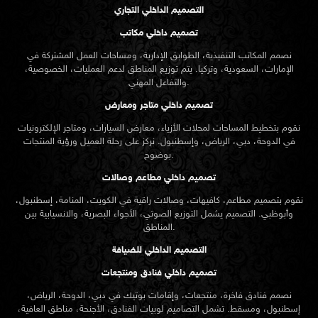
التصميم الداخلي التجاري
تصميم داخلي مكاتب
نصمم المكاتب التنفيذية، الطوابق الإدارية، ومساحات العمل المشتركة في
الإمارات، السعودية، وتركيا. يتم توزيع المناطق لدعم العمليات، الخصوصية،
والتفاعل المهني.
تصميم داخلي متاجر ومعارض
نقوم بتخطيط المساحات لمحلات الأزياء، معارض السيارات، ومتاجر الإلكترونيات
في الدوحة، دبي، الرياض، وإسطنبول. نركز على رحلة العميل ورؤية المنتجات
بوضوح.
تصميم داخلي مطاعم وصالات
نقوم بتصميم مطاعم، كافيهات، وصالات راقية في الكويت، المنامة، إسطنبول،
وأبوظبي. التصميم يشمل التوزيع الصوتي، الأجواء البصرية، والانسيابية بين
المناطق.
التصميم الداخلي للضيافة
تصميم داخلي فنادق ومنتجعات
نصمم فنادق فاخرة، منتجعات، وإقامات بوتيك في دبي، الدوحة، الرياض،
إسطنبول، ومسقط. تشمل التصاميم لوبيات الفنادق، الأجنحة، مناطق العافية،