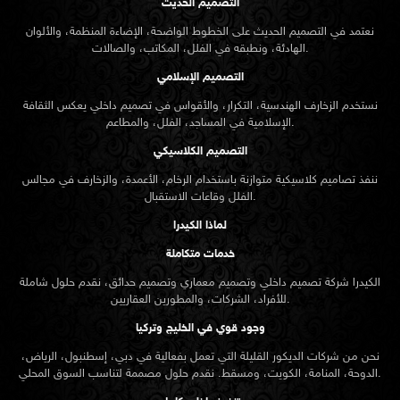
التصميم الحديث
نعتمد في التصميم الحديث على الخطوط الواضحة، الإضاءة المنظمة، والألوان
الهادئة، ونطبقه في الفلل، المكاتب، والصالات.
التصميم الإسلامي
نستخدم الزخارف الهندسية، التكرار، والأقواس في تصميم داخلي يعكس الثقافة
الإسلامية في المساجد، الفلل، والمطاعم.
التصميم الكلاسيكي
ننفذ تصاميم كلاسيكية متوازنة باستخدام الرخام، الأعمدة، والزخارف في مجالس
الفلل وقاعات الاستقبال.
لماذا الكيدرا
خدمات متكاملة
الكيدرا شركة تصميم داخلي وتصميم معماري وتصميم حدائق، نقدم حلول شاملة
للأفراد، الشركات، والمطورين العقاريين.
وجود قوي في الخليج وتركيا
نحن من شركات الديكور القليلة التي تعمل بفعالية في دبي، إسطنبول، الرياض،
الدوحة، المنامة، الكويت، ومسقط. نقدم حلول مصممة لتناسب السوق المحلي.