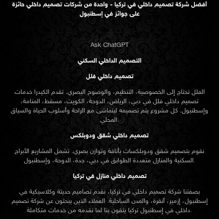
أفضل شركة تصميم داخلي في تركيا - واحدة من شركات تصميم داخلي حائزة
على جوائز في إسطنبول
Ask ChatGPT
التصميم الداخلي السكني
تصميم داخلي فلل
الفلل تحتاج إلى الخصوصية، التنظيم، والوضوح البصري. تقدم الكيدرا خدمات
تصميم داخلي فلل في دبي، الرياض، الدوحة، الكويت، مسقط، المنامة،
وإسطنبول. كل مشروع يتم تصميمه ليتماشى مع الراحة وأسلوب الحياة والسياق
المحلي.
تصميم داخلي شقق ودوبلكس
نقوم بتصميم شقق ودوبلكسات بأناقة وتوازن بصري. تشمل المشاريع الأبراج
السكنية والمنازل متعددة الطوابق في دبي، جدة، الدوحة، وإسطنبول.
تصميم داخلي منازل في تركيا
بصفتنا شركة تصميم داخلي في تركيا، نقدم تصاميم حديثة وكلاسيكية في
إسطنبول، إزمير، أنقرة، والمدن الساحلية. العملاء الذين يبحثون عن
شركة تصميم
تركيا يثقون بنا لما نقدمه من خدمات متكاملة.
داخلي في إسطنبول