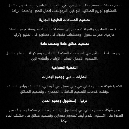
نقدم خدمات
تصميم حدائق
فلل في دبي، الدوحة، الرياض، وإسطنبول. تشمل
المشاريع توزيع الحدائق، النوافير، البرجولات، أعمال الحجر، وأنظمة الزراعة.
تصميم المساحات الخارجية التجارية
المطاعم، الفنادق، والمولات تحتاج إلى مساحات خارجية مدروسة. نوفر جلسات
خارجية، ممرات دخول، ومساحات خضراء في مشاريع في الخليج وتركيا.
تصميم حدائق عامة ونصف عامة
نقوم بتخطيط الحدائق في المجمعات السكنية، الفنادق، ومراكز الاستجمام. يشمل
التصميم الأعمال الصلبة، الزراعة، وأنظمة الري.
التغطية الجغرافية
الإمارات – دبي وجميع الإمارات
الكيدرا شركة تصميم داخلي في دبي تعمل في أبوظبي، الشارقة، ورأس الخيمة،
وتقدم خدمات التصميم الداخلي، المعماري، وتصميم الحدائق.
تركيا – إسطنبول وجميع المدن
نحن شركة تصميم داخلي في إسطنبول تركيا ندير مشاريع سكنية وتجارية، من
الفكرة حتى التسليم. نقدم أيضًا تصميم معماري وتصميم حدائق في مختلف أنحاء
تركيا.