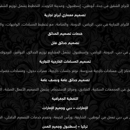
براج الشقق في جدة، أبوظبي، إسطنبول، ومدينة الكويت. التخطيط يشمل توزيع الشقق، 
تصميم معماري أبراج تجارية
لأبراج التجارية في دبي، الرياض، الدوحة، والمنامة، مع تخطيط المساحات، الواجهات، والت
خدمات تصميم الحدائق
تصميم حدائق فلل
في دبي، الدوحة، الرياض، وإسطنبول. تشمل المشاريع توزيع الحدائق، النوافير، البرجولات،
تصميم المساحات الخارجية التجارية
تحتاج إلى مساحات خارجية مدروسة. نوفر جلسات خارجية، ممرات دخول، ومساحات خضراء ف
تصميم حدائق عامة ونصف عامة
 في المجمعات السكنية، الفنادق، ومراكز الاستجمام. يشمل التصميم الأعمال الصلبة، الز
التغطية الجغرافية
الإمارات – دبي وجميع الإمارات
ي في دبي تعمل في أبوظبي، الشارقة، ورأس الخيمة، وتقدم خدمات التصميم الداخلي، الم
تركيا – إسطنبول وجميع المدن