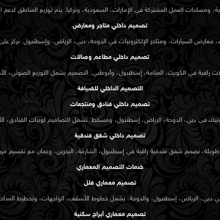
رية، ومساحات العمل المشتركة في الإمارات، السعودية، وتركيا. يتم توزيع المناطق لدعم 
تصميم داخلي متاجر ومعارض
، معارض السيارات، ومتاجر الإلكترونيات في الدوحة، دبي، الرياض، وإسطنبول. نركز على
تصميم داخلي مطاعم وصالات
راقية في الكويت، المنامة، إسطنبول، وأبوظبي. التصميم يشمل التوزيع الصوتي، الأجواء
التصميم الداخلي للضيافة
تصميم داخلي فنادق ومنتجعات
يك في دبي، الدوحة، الرياض، إسطنبول، ومسقط. تشمل التصاميم لوبيات الفنادق، الأج
تصميم داخلي شقق فندقية
 طويلة، نصمم شقق فندقية راقية في إسطنبول، الشارقة، البحرين، وعمان مع تقسيم مرن
خدمات التصميم المعماري
تصميم معماري فلل
 دبي، الرياض، إسطنبول، والدوحة، يشمل خطوط الأسقف، الواجهات، وتخطيط المداخل، م
تصميم معماري أبراج سكنية