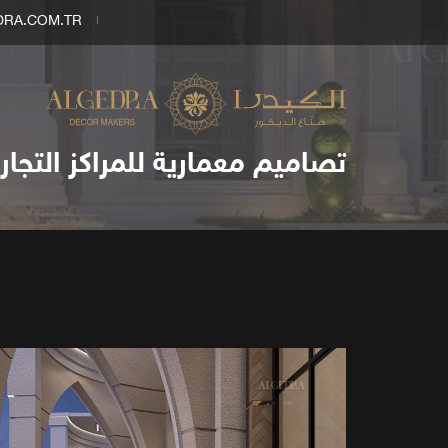
DRA.COM.TR
تصاميم معمارية للمراكز التجاري