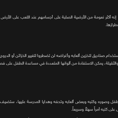
 أكثر نعومة من الأرضية الصلبة على أجسامهم عند اللعب على الأرض وأك
طرازها.
خدام صناديق لتخزين ألعابه وأغراضه لن تضطروا لتغيير الخزائن أو الدروج
ثقيلة، يمكن الاستفادة من ألوانها المتعددة في مساعدة الطفل على فصل أ
فل وصوره وكتبه وبعض ألعابه وتحفه وهدايا المدرسة عليها، ستضيف عل
لى كتبه أمراً سهلاً وسريعاً.