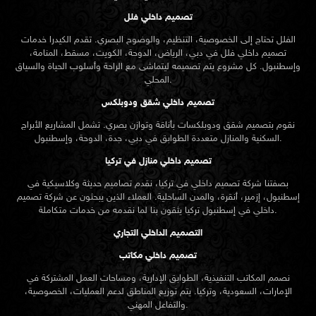
تصميم داخلي فلل
الفلل تحتاج إلى الخصوصية، التنظيم، والوضوح البصري. تقدم الكيدرا خدمات
تصميم داخلي فلل في دبي، الرياض، الدوحة، الكويت، مسقط، المنامة،
وإسطنبول. كل مشروع يتم تصميمه ليتماشى مع الراحة وأسلوب الحياة والسياق
المحلي.
تصميم داخلي شقق ودوبلكس
نقوم بتصميم شقق ودوبلكسات بأناقة وتوازن بصري. تشمل المشاريع الأبراج
السكنية والمنازل متعددة الطوابق في دبي، جدة، الدوحة، وإسطنبول.
تصميم داخلي منازل في تركيا
بصفتنا شركة تصميم داخلي في تركيا، نقدم تصاميم حديثة وكلاسيكية في
إسطنبول، إزمير، أنقرة، والمدن الساحلية. العملاء الذين يبحثون عن
شركة تصميم
تركيا يثقون بنا لما نقدمه من خدمات متكاملة.
داخلي في إسطنبول
التصميم الداخلي التجاري
تصميم داخلي مكاتب
نصمم المكاتب التنفيذية، الطوابق الإدارية، ومساحات العمل المشتركة في
الإمارات، السعودية، وتركيا. يتم توزيع المناطق لدعم العمليات، الخصوصية،
والتفاعل المهني.