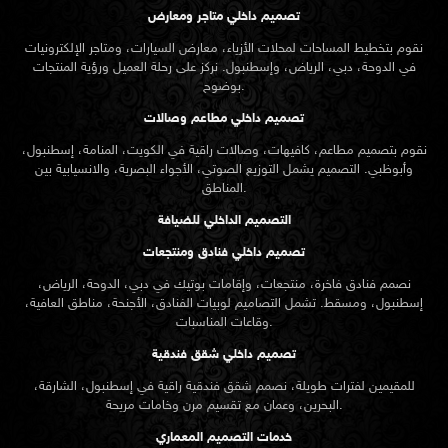
تصميم داخلي متاجر ومعارض
نقوم بتخطيط المساحات لمحلات الأزياء، معارض السيارات، ومتاجر الإلكترونيات
في الدوحة، دبي، الرياض، وإسطنبول. نركز على رحلة العميل ورؤية المنتجات
بوضوح.
تصميم داخلي مطاعم وصالات
نقوم بتصميم مطاعم، كافيهات، وصالات راقية في الكويت، المنامة، إسطنبول،
وأبوظبي. التصميم يشمل التوزيع الصوتي، الأجواء البصرية، والانسيابية بين
المناطق.
التصميم الداخلي للضيافة
تصميم داخلي فنادق ومنتجعات
نصمم فنادق فاخرة، منتجعات، وإقامات بوتيك في دبي، الدوحة، الرياض،
إسطنبول، ومسقط. تشمل التصاميم لوبيات الفنادق، الأجنحة، مناطق العافية،
وقاعات المناسبات.
تصميم داخلي شقق فندقية
للمقيمين لفترات طويلة، نصمم شقق فندقية راقية في إسطنبول، الشارقة،
البحرين، وعمان مع تقسيم مرن وخامات مريحة.
خدمات التصميم المعماري