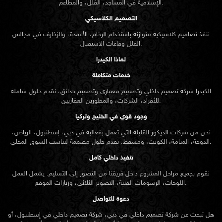
الإسلامية في المساجد، الفلل، والمطاعم.
التصميم الكلاسيكي
ننفذ تصاميم كلاسيكية متوازنة باستخدام الرخام، الأعمدة، والزخارف في مجالس
الفلل وقاعات الاستقبال.
لماذا الكيدرا
خدمات متكاملة
الكيدرا شركة تصميم داخلي وتصميم معماري وتصميم حدائق، نقدم حلول شاملة
للأفراد، الشركات، والمطورين العقاريين.
وجود قوي في الخليج وتركيا
نحن من شركات الديكور القليلة التي تعمل بفعالية في دبي، إسطنبول، الرياض،
الدوحة، المنامة، الكويت، ومسقط. نقدم حلول مصممة لتناسب السوق المحلي.
تنفيذ داخلي كامل
نقوم بجميع مراحل المشروع داخل فريقنا من التصور إلى التسليم. يشمل العمل
اللوحات، الرسومات الفنية، التصوير الثلاثي، وزيارات الموقع.
دعوة للتواصل
هل تبحث عن شركة تصميم داخلي في دبي، شركة تصميم داخلي في إسطنبول، أو