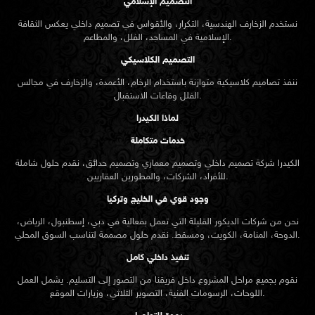
التصميم الإسلامي
نستخدم الزخارف الهندسية، التكرار، والأقواس في تصميم داخلي يعكس الثقافة
الإسلامية في المساجد، الفلل، والمطاعم.
التصميم الكلاسيكي
ننفذ تصاميم كلاسيكية متوازنة باستخدام الرخام، الأعمدة، والزخارف في مجالس
الفلل وقاعات الاستقبال.
لماذا الكيدرا
خدمات متكاملة
الكيدرا شركة تصميم داخلي وتصميم معماري وتصميم حدائق، نقدم حلول شاملة
للأفراد، الشركات، والمطورين العقاريين.
وجود قوي في الخليج وتركيا
نحن من شركات الديكور القليلة التي تعمل بفعالية في دبي، إسطنبول، الرياض،
الدوحة، المنامة، الكويت، ومسقط. نقدم حلول مصممة لتناسب السوق المحلي.
تنفيذ داخلي كامل
نقوم بجميع مراحل المشروع داخل فريقنا من التصور إلى التسليم. يشمل العمل
اللوحات، الرسومات الفنية، التصوير الثلاثي، وزيارات الموقع.