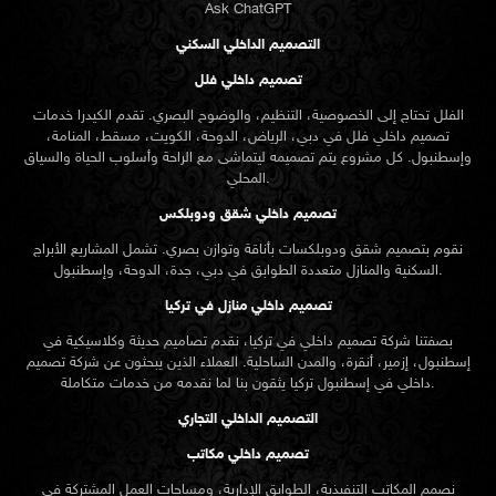
Ask ChatGPT
التصميم الداخلي السكني
تصميم داخلي فلل
الفلل تحتاج إلى الخصوصية، التنظيم، والوضوح البصري. تقدم الكيدرا خدمات
تصميم داخلي فلل في دبي، الرياض، الدوحة، الكويت، مسقط، المنامة،
وإسطنبول. كل مشروع يتم تصميمه ليتماشى مع الراحة وأسلوب الحياة والسياق
المحلي.
تصميم داخلي شقق ودوبلكس
نقوم بتصميم شقق ودوبلكسات بأناقة وتوازن بصري. تشمل المشاريع الأبراج
السكنية والمنازل متعددة الطوابق في دبي، جدة، الدوحة، وإسطنبول.
تصميم داخلي منازل في تركيا
بصفتنا شركة تصميم داخلي في تركيا، نقدم تصاميم حديثة وكلاسيكية في
إسطنبول، إزمير، أنقرة، والمدن الساحلية. العملاء الذين يبحثون عن
شركة تصميم
تركيا يثقون بنا لما نقدمه من خدمات متكاملة.
داخلي في إسطنبول
التصميم الداخلي التجاري
تصميم داخلي مكاتب
نصمم المكاتب التنفيذية، الطوابق الإدارية، ومساحات العمل المشتركة في