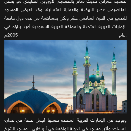
تصميم عمراني حديث متأثر بالتصميم الأوروبي التقليدي مع بعض
العناصرمن عصر النهضة والعمارة العثمانية. وقد تعرض المسجد
للتدمير في القرن السادس عشر ولكن بمساهمة من عدة دول خاصة
الإمارات العربية المتحدة والمملكة العربية السعودية أعيد بناؤه في
عام 2005م.
ويوجد في الإمارات العربية المتحدة نفسها أجمل تحفة في عمارة
المساجد وأكبر مسجد في الدولة الواقعة في أبو ظبي - مسجد الشيخ