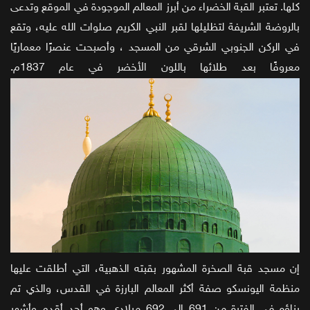
كلها. تعتبر القبة الخضراء من أبرز المعالم الموجودة في الموقع وتدعى
بالروضة الشريفة لتظليلها لقبر النبي الكريم صلوات الله عليه، وتقع
في الركن الجنوبي الشرقي من المسجد ، وأصبحت عنصرًا معماريًا
معروفًا بعد طلائها باللون الأخضر في عام 1837م.
إن مسجد قبة الصخرة المشهور بقبته الذهبية، التي أطلقت عليها
منظمة اليونسكو صفة أكثر المعالم البارزة في القدس، والذي تم
بناؤه في الفترة من 691 إلى 692 ميلادي وهو أحد أقدم وأشهر