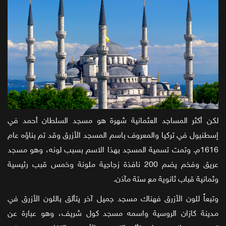
لكن أكثر المساجد العثمانية شهرة هو مسجد السلطان أحمد في
إسطنبول في تركيا والمعروف باسم المسجد الأزرق وقد تم بناؤه عام
1616م. وتمت تسمية المسجد بهذا الاسم بسبب لونه، وهو مسجد
عريق وفخم يضم 200 نافذة زجاجية ملونة وخمس قبب رئيسية
وثمانية قباب ثانوية مع ستة مآذن.
وتبعاً للون الأزرق فهناك مسجد جميل آخر يتألق باللون الأزرق في
مدينة كازان الروسية واسمه مسجد كول شريف، وهو عبارة عن