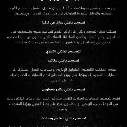
نقوم بتصميم شقق ودوبلكسات بأناقة وتوازن بصري. تشمل المشاريع الأبراج
السكنية والمنازل متعددة الطوابق في دبي، جدة، الدوحة، وإسطنبول.
تصميم داخلي منازل في تركيا
بصفتنا شركة تصميم داخلي في تركيا، نقدم تصاميم حديثة وكلاسيكية في
إسطنبول، إزمير، أنقرة، والمدن الساحلية. العملاء الذين يبحثون عن
شركة تصميم
تركيا يثقون بنا لما نقدمه من خدمات متكاملة.
داخلي في إسطنبول
التصميم الداخلي التجاري
تصميم داخلي مكاتب
نصمم المكاتب التنفيذية، الطوابق الإدارية، ومساحات العمل المشتركة في
الإمارات، السعودية، وتركيا. يتم توزيع المناطق لدعم العمليات، الخصوصية،
والتفاعل المهني.
تصميم داخلي متاجر ومعارض
نقوم بتخطيط المساحات لمحلات الأزياء، معارض السيارات، ومتاجر الإلكترونيات
في الدوحة، دبي، الرياض، وإسطنبول. نركز على رحلة العميل ورؤية المنتجات
بوضوح.
تصميم داخلي مطاعم وصالات