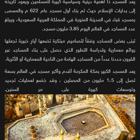
يعد المسجد ذا أهمية دينية وسياسية كبيرة للمسلمين ويعود تاريخه
إلى بدايات الإسلام حيث تم بناء أول مسجد عام 622 م والمسمى
بمسجد قباء في المدينة المنورة في المملكة العربية السعودية، ويبلغ
عدد المساجد في العالم اليوم 3.85 مليون مسجد.
تبنى بعض المساجد وفقاً لتصاميم مبتكرة تضعها أيادٍ خبيرة تجعلها
روائع معمارية ولدراسة التطور الذي حصل على بناء المساجد عبر
القرون حددنا عدداً من المساجد الهامة من الناحية المعمارية أو الأثرية.
يعد المسجد الكبير بمكة المكرمة أقدم وأكبر مسجد في العالم بسعة
تصل إلى 1،5 مليون من المصلين ، وقد خضع لعمليات تجديد
وتوسعات كبيرة على مر السنين.