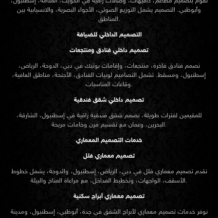
نقوم بتصميم مطاعم، كافيهات، وصالات راقية في الكويت، المنامة، إسطنبول،
وأبوظبي. التصميم يشمل التوزيع الصوتي، الأجواء البصرية، والانسيابية بين
المناطق.
التصميم الداخلي للضيافة
تصميم داخلي فنادق ومنتجعات
نصمم فنادق فاخرة، منتجعات، وإقامات بوتيك في دبي، الدوحة، الرياض،
إسطنبول، ومسقط. تشمل التصاميم لوبيات الفنادق، الأجنحة، مناطق العافية،
وقاعات المناسبات.
تصميم داخلي شقق فندقية
للمقيمين لفترات طويلة، نصمم شقق فندقية راقية في إسطنبول، الشارقة،
البحرين، وعمان مع تقسيم مرن وخامات مريحة.
خدمات التصميم المعماري
تصميم معماري فلل
نقدم
تصميم معماري
فلل في دبي، الرياض، إسطنبول، والدوحة، يشمل خطوط
الأسقف، الواجهات، وتخطيط المداخل، مع مراعاة المناخ والبيئة.
تصميم معماري أبراج سكنية
نوفر خدمات تصميم معماري لأبراج الشقق في جدة، أبوظبي، إسطنبول، ومدينة