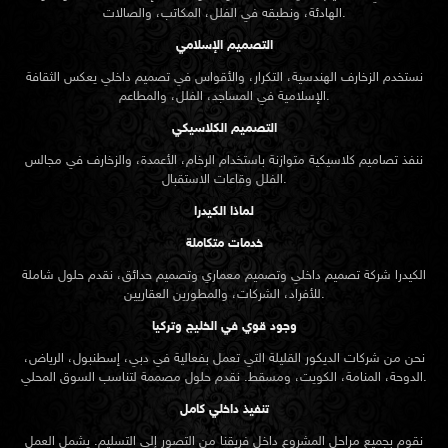
الهادئة، ونطبقه في الفلل، المكاتب، والصالات.
التصميم الإسلامي
نستخدم الزخارف الهندسية، التكرار، والأقواس في تصميم داخلي يعكس الثقافة
الإسلامية في المساجد، الفلل، والمطاعم.
التصميم الكلاسيكي
ننفذ تصاميم كلاسيكية متوازنة باستخدام الرخام، الأعمدة، والزخارف في مجالس
الفلل وقاعات الاستقبال.
لماذا الكيدرا
خدمات متكاملة
الكيدرا شركة تصميم داخلي وتصميم معماري وتصميم حدائق، نقدم حلول شاملة
للأفراد، الشركات، والمطورين العقاريين.
وجود قوي في الخليج وتركيا
نحن من شركات الديكور القليلة التي تعمل بفعالية في دبي، إسطنبول، الرياض،
الدوحة، المنامة، الكويت، ومسقط. نقدم حلول مصممة لتناسب السوق المحلي.
تنفيذ داخلي كامل
نقوم بجميع مراحل المشروع داخل فريقنا من التصور إلى التسليم. يشمل العمل