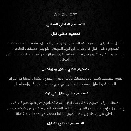
Ask ChatGPT
التصميم الداخلي السكني
تصميم داخلي فلل
الفلل تحتاج إلى الخصوصية، التنظيم، والوضوح البصري. تقدم الكيدرا خدمات
تصميم داخلي فلل في دبي، الرياض، الدوحة، الكويت، مسقط، المنامة،
وإسطنبول. كل مشروع يتم تصميمه ليتماشى مع الراحة وأسلوب الحياة والسياق
المحلي.
تصميم داخلي شقق ودوبلكس
نقوم بتصميم شقق ودوبلكسات بأناقة وتوازن بصري. تشمل المشاريع الأبراج
السكنية والمنازل متعددة الطوابق في دبي، جدة، الدوحة، وإسطنبول.
تصميم داخلي منازل في تركيا
بصفتنا شركة تصميم داخلي في تركيا، نقدم تصاميم حديثة وكلاسيكية في
إسطنبول، إزمير، أنقرة، والمدن الساحلية. العملاء الذين يبحثون عن
شركة تصميم
تركيا يثقون بنا لما نقدمه من خدمات متكاملة.
داخلي في إسطنبول
التصميم الداخلي التجاري