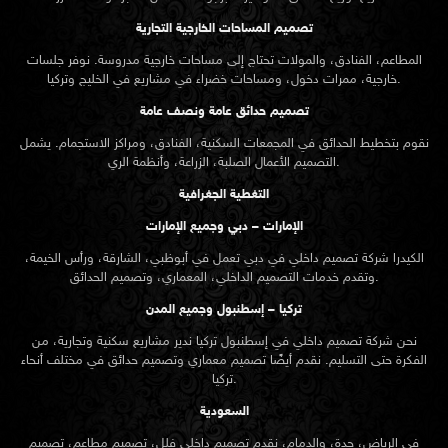
تصميم المساحات الخارجية التجارية
المطاعم، الفنادق، والمولات تحتاج إلى مساحات خارجية مدروسة. نوفر جلسات
خارجية، ممرات دخول، ومساحات خضراء في مشاريع في الخليج وتركيا.
تصميم حدائق عامة ونصف عامة
نقوم بتخطيط الحدائق في المجمعات السكنية، الفنادق، ومراكز الاستجمام. يشمل
التصميم الأعمال الصلبة، الزراعة، وأنظمة الري.
التغطية الجغرافية
الإمارات – دبي وجميع الإمارات
الكيدرا شركة تصميم داخلي في دبي تعمل في أبوظبي، الشارقة، ورأس الخيمة،
وتقدم خدمات التصميم الداخلي، المعماري، وتصميم الحدائق.
تركيا – إسطنبول وجميع المدن
نحن شركة تصميم داخلي في إسطنبول تركيا ندير مشاريع سكنية وتجارية، من
الفكرة حتى التسليم. نقدم أيضًا تصميم معماري وتصميم حدائق في مختلف أنحاء
تركيا.
السعودية
في الرياض، جدة، والدمام، نقدم تصميم داخلي فلل، تصميم مطاعم، تصميم