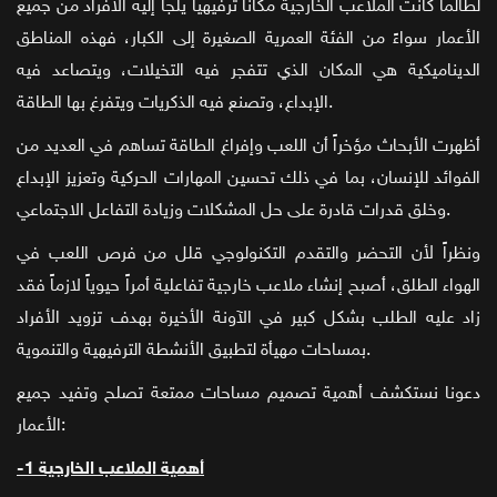
لطالما كانت الملاعب الخارجية مكاناً ترفيهياً يلجأ إليه الأفراد من جميع
الأعمار سواءً من الفئة العمرية الصغيرة إلى الكبار، فهذه المناطق
الديناميكية هي المكان الذي تتفجر فيه التخيلات، ويتصاعد فيه
الإبداع، وتصنع فيه الذكريات ويتفرغ بها الطاقة.
أظهرت الأبحاث مؤخراً أن اللعب وإفراغ الطاقة تساهم في العديد من
الفوائد للإنسان، بما في ذلك تحسين المهارات الحركية وتعزيز الإبداع
وخلق قدرات قادرة على حل المشكلات وزيادة التفاعل الاجتماعي.
ونظراً لأن التحضر والتقدم التكنولوجي قلل من فرص اللعب في
الهواء الطلق، أصبح إنشاء ملاعب خارجية تفاعلية أمراً حيوياً لازماً فقد
زاد عليه الطلب بشكل كبير في الآونة الأخيرة بهدف تزويد الأفراد
بمساحات مهيأة لتطبيق الأنشطة الترفيهية والتنموية.
دعونا نستكشف أهمية تصميم مساحات ممتعة تصلح وتفيد جميع
الأعمار:
-1 أهمية الملاعب الخارجية