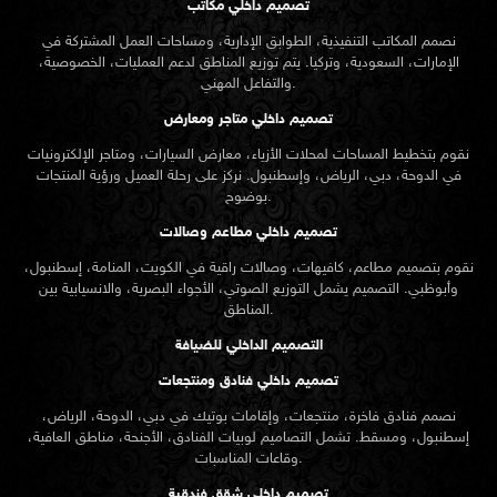
تصميم داخلي مكاتب
نصمم المكاتب التنفيذية، الطوابق الإدارية، ومساحات العمل المشتركة في
الإمارات، السعودية، وتركيا. يتم توزيع المناطق لدعم العمليات، الخصوصية،
والتفاعل المهني.
تصميم داخلي متاجر ومعارض
نقوم بتخطيط المساحات لمحلات الأزياء، معارض السيارات، ومتاجر الإلكترونيات
في الدوحة، دبي، الرياض، وإسطنبول. نركز على رحلة العميل ورؤية المنتجات
بوضوح.
تصميم داخلي مطاعم وصالات
نقوم بتصميم مطاعم، كافيهات، وصالات راقية في الكويت، المنامة، إسطنبول،
وأبوظبي. التصميم يشمل التوزيع الصوتي، الأجواء البصرية، والانسيابية بين
المناطق.
التصميم الداخلي للضيافة
تصميم داخلي فنادق ومنتجعات
نصمم فنادق فاخرة، منتجعات، وإقامات بوتيك في دبي، الدوحة، الرياض،
إسطنبول، ومسقط. تشمل التصاميم لوبيات الفنادق، الأجنحة، مناطق العافية،
وقاعات المناسبات.
تصميم داخلي شقق فندقية