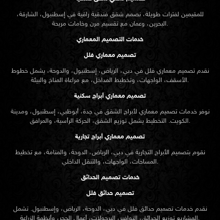
للمقيمين لفترات طويلة، نصمم شقق فندقية راقية في إسطنبول، الشارقة،
البحرين، وعمان مع تقسيم مرن وخامات مريحة.
خدمات التصميم المعماري
تصميم معماري فلل
نقدم
تصميم معماري
فلل في دبي، الرياض، إسطنبول، والدوحة، يشمل خطوط
الأسقف، الواجهات، وتخطيط المداخل، مع مراعاة المناخ والبيئة.
تصميم معماري أبراج سكنية
نوفر خدمات تصميم معماري لأبراج الشقق في جدة، أبوظبي، إسطنبول، ومدينة
الكويت. التخطيط يشمل توزيع الشقق، الحركة الرأسية، والمرافق.
تصميم معماري أبراج تجارية
نقوم بتصميم الأبراج التجارية في دبي، الرياض، الدوحة، والمنامة، مع تخطيط
المساحات، الواجهات، والتنقل الداخلي.
خدمات تصميم الحدائق
تصميم حدائق فلل
نقدم خدمات
تصميم حدائق
فلل في دبي، الدوحة، الرياض، وإسطنبول. تشمل
المشاريع توزيع الحدائق، النوافير، البرجولات، أعمال الحجر، وأنظمة الزراعة.