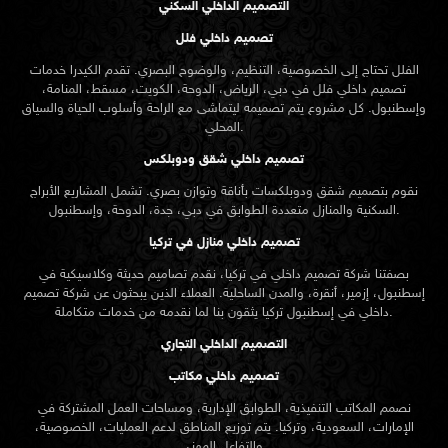
نقوم بتصميم شقق ودوبلكسات بأناقة وتوازن بصري. تشمل المشاريع الأبراج
السكنية والمنازل متعددة الطوابق في دبي، جدة، الدوحة، وإسطنبول.
تصميم داخلي منازل في تركيا
بصفتنا شركة تصميم داخلي في تركيا، نقدم تصاميم حديثة وكلاسيكية في
إسطنبول، إزمير، أنقرة، والمدن الساحلية. العملاء الذين يبحثون عن
شركة تصميم
تركيا يثقون بنا لما نقدمه من خدمات متكاملة.
داخلي في إسطنبول
التصميم الداخلي التجاري
تصميم داخلي مكاتب
نصمم المكاتب التنفيذية، الطوابق الإدارية، ومساحات العمل المشتركة في
الإمارات، السعودية، وتركيا. يتم توزيع المناطق لدعم العمليات، الخصوصية،
والتفاعل المهني.
تصميم داخلي متاجر ومعارض
نقوم بتخطيط المساحات لمحلات الأزياء، معارض السيارات، ومتاجر الإلكترونيات
في الدوحة، دبي، الرياض، وإسطنبول. نركز على رحلة العميل ورؤية المنتجات
بوضوح.
تصميم داخلي مطاعم وصالات
نقوم بتصميم مطاعم، كافيهات، وصالات راقية في الكويت، المنامة، إسطنبول،