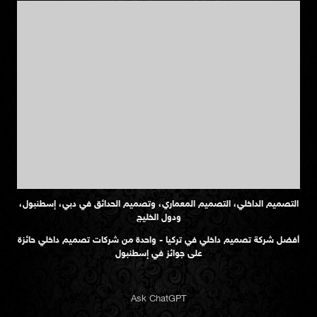
التصميم الداخلي، التصميم المعماري، وتصميم الحدائق في دبي، إسطنبول،
ودول الخليج
أفضل شركة تصميم داخلي في تركيا - واحدة من شركات تصميم داخلي حائزة
على جوائز في إسطنبول
Ask ChatGPT
التصميم الداخلي السكني
تصميم داخلي فلل
الفلل تحتاج إلى الخصوصية، التنظيم، والوضوح البصري. تقدم الكيدرا خدمات
تصميم داخلي فلل في دبي، الرياض، الدوحة، الكويت، مسقط، المنامة،
وإسطنبول. كل مشروع يتم تصميمه ليتماشى مع الراحة وأسلوب الحياة والسياق
المحلي.
تصميم داخلي شقق ودوبلكس