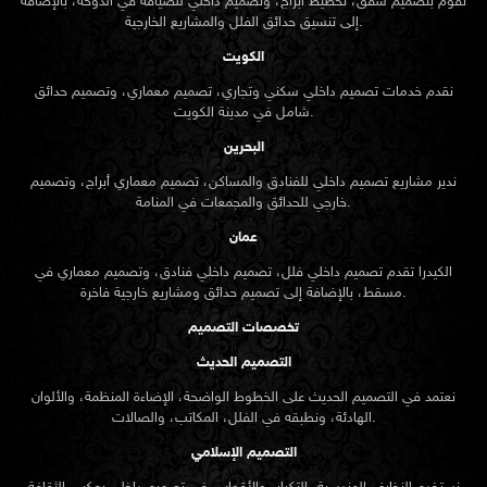
خارجي للحدائق والمجمعات في المنامة.
عمان
الكيدرا تقدم تصميم داخلي فلل، تصميم داخلي فنادق، وتصميم معماري في
مسقط، بالإضافة إلى تصميم حدائق ومشاريع خارجية فاخرة.
تخصصات التصميم
التصميم الحديث
نعتمد في التصميم الحديث على الخطوط الواضحة، الإضاءة المنظمة، والألوان
الهادئة، ونطبقه في الفلل، المكاتب، والصالات.
التصميم الإسلامي
نستخدم الزخارف الهندسية، التكرار، والأقواس في تصميم داخلي يعكس الثقافة
الإسلامية في المساجد، الفلل، والمطاعم.
التصميم الكلاسيكي
ننفذ تصاميم كلاسيكية متوازنة باستخدام الرخام، الأعمدة، والزخارف في مجالس
الفلل وقاعات الاستقبال.
لماذا الكيدرا
خدمات متكاملة