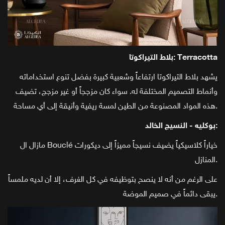
بلاط التيراكوتا: Terracotta
يشهد بلاط التيراكوتا ارتفاعاً وشعبية كبيرة بفضل تنوع استخداماته
وأنماط التصميم المختلفة له. سواء كان مزججاً أو غير مزجج، تضيف
هذه المواد المصنوعة من الطين لمسة ريفية وأنيقة إلى أي مساحة.
بوكليه - النسيج الخالد:
مازال ال Bouclé خياراً كلاسيكياً يضيف نسيجاً مميزاً إلى ديكورات
المنازل.
على الرغم من أنه لا ينصح بتوظيفه في كل الغرف، إلا أن لديه ملمساً
يبقى دائماً في صميم الموضة.