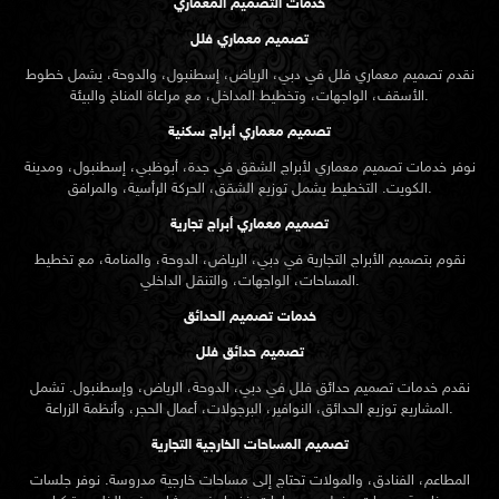
تصميم معماري أبراج تجارية
نقوم بتصميم الأبراج التجارية في دبي، الرياض، الدوحة، والمنامة، مع تخطيط
المساحات، الواجهات، والتنقل الداخلي.
خدمات تصميم الحدائق
تصميم حدائق فلل
نقدم خدمات
تصميم حدائق
فلل في دبي، الدوحة، الرياض، وإسطنبول. تشمل
المشاريع توزيع الحدائق، النوافير، البرجولات، أعمال الحجر، وأنظمة الزراعة.
تصميم المساحات الخارجية التجارية
المطاعم، الفنادق، والمولات تحتاج إلى مساحات خارجية مدروسة. نوفر جلسات
خارجية، ممرات دخول، ومساحات خضراء في مشاريع في الخليج وتركيا.
تصميم حدائق عامة ونصف عامة
نقوم بتخطيط الحدائق في المجمعات السكنية، الفنادق، ومراكز الاستجمام. يشمل
التصميم الأعمال الصلبة، الزراعة، وأنظمة الري.
التغطية الجغرافية
الإمارات – دبي وجميع الإمارات
الكيدرا شركة تصميم داخلي في دبي تعمل في أبوظبي، الشارقة، ورأس الخيمة،