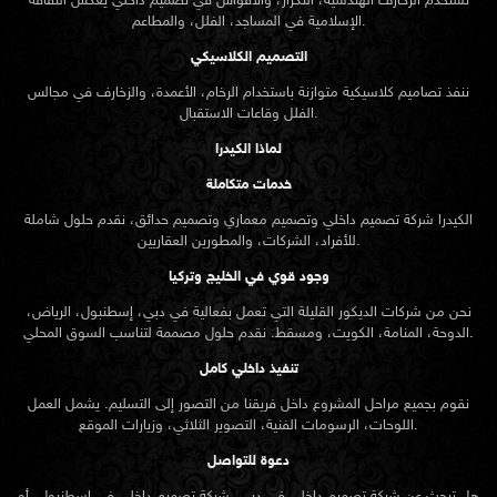
الكيدرا شركة تصميم داخلي وتصميم معماري وتصميم حدائق، نقدم حلول شاملة
للأفراد، الشركات، والمطورين العقاريين.
وجود قوي في الخليج وتركيا
نحن من شركات الديكور القليلة التي تعمل بفعالية في دبي، إسطنبول، الرياض،
الدوحة، المنامة، الكويت، ومسقط. نقدم حلول مصممة لتناسب السوق المحلي.
تنفيذ داخلي كامل
نقوم بجميع مراحل المشروع داخل فريقنا من التصور إلى التسليم. يشمل العمل
اللوحات، الرسومات الفنية، التصوير الثلاثي، وزيارات الموقع.
دعوة للتواصل
هل تبحث عن شركة تصميم داخلي في دبي، شركة تصميم داخلي في إسطنبول، أو
شركة تصميم داخلي في السعودية أو قطر أو الكويت أو البحرين أو عمان؟
هل تحتاج إلى تصميم معماري أو تصميم حدائق شامل؟
تواصل مع الكيدرا وابدأ مشروعك بثقة.
تصفح خدماتنا في التصميم الداخلي، التصميم المعماري، وتصميم الحدائق. تواصل
معنا الآن لحجز استشارتك.