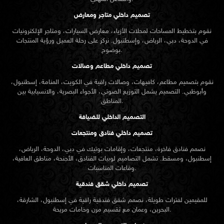
وأبوظبي. التصميم يشمل التوزيع الصوتي، الأجواء البصرية، والانسيابية بين
المناطق.
التصميم الداخلي للضيافة
تصميم داخلي فنادق ومنتجعات
نصمم فنادق فاخرة، منتجعات، وإقامات بوتيك في دبي، الدوحة، الرياض،
إسطنبول، ومسقط. تشمل التصاميم لوبيات الفنادق، الأجنحة، مناطق العافية،
وقاعات المناسبات.
تصميم داخلي شقق فندقية
للمقيمين لفترات طويلة، نصمم شقق فندقية راقية في إسطنبول، الشارقة،
البحرين، وعمان مع تقسيم مرن وخامات مريحة.
خدمات التصميم المعماري
تصميم معماري فلل
نقدم
تصميم معماري
فلل في دبي، الرياض، إسطنبول، والدوحة، يشمل خطوط
الأسقف، الواجهات، وتخطيط المداخل، مع مراعاة المناخ والبيئة.
تصميم معماري أبراج سكنية
نوفر خدمات تصميم معماري لأبراج الشقق في جدة، أبوظبي، إسطنبول، ومدينة
الكويت. التخطيط يشمل توزيع الشقق، الحركة الرأسية، والمرافق.