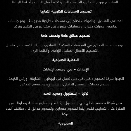
المشاريع توزيع الحدائق، النوافير، البرجولات، أعمال الحجر، وأنظمة الزراعة.
تصميم المساحات الخارجية التجارية
المطاعم، الفنادق، والمولات تحتاج إلى مساحات خارجية مدروسة. نوفر جلسات
خارجية، ممرات دخول، ومساحات خضراء في مشاريع في الخليج وتركيا.
تصميم حدائق عامة ونصف عامة
نقوم بتخطيط الحدائق في المجمعات السكنية، الفنادق، ومراكز الاستجمام. يشمل
التصميم الأعمال الصلبة، الزراعة، وأنظمة الري.
التغطية الجغرافية
الإمارات – دبي وجميع الإمارات
الكيدرا شركة تصميم داخلي في دبي تعمل في أبوظبي، الشارقة، ورأس الخيمة،
وتقدم خدمات التصميم الداخلي، المعماري، وتصميم الحدائق.
تركيا – إسطنبول وجميع المدن
نحن شركة تصميم داخلي في إسطنبول تركيا ندير مشاريع سكنية وتجارية، من
الفكرة حتى التسليم. نقدم أيضًا تصميم معماري وتصميم حدائق في مختلف أنحاء
تركيا.
السعودية