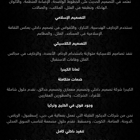
نعتمد في التصميم الحديث على الخطوط الواضحة، الإضاءة المنظمة، والألوان
الهادئة، ونطبقه في الفلل، المكاتب، والصالات.
التصميم الإسلامي
نستخدم الزخارف الهندسية، التكرار، والأقواس في تصميم داخلي يعكس الثقافة
الإسلامية في المساجد، الفلل، والمطاعم.
التصميم الكلاسيكي
ننفذ تصاميم كلاسيكية متوازنة باستخدام الرخام، الأعمدة، والزخارف في مجالس
الفلل وقاعات الاستقبال.
لماذا الكيدرا
خدمات متكاملة
الكيدرا شركة تصميم داخلي وتصميم معماري وتصميم حدائق، نقدم حلول شاملة
للأفراد، الشركات، والمطورين العقاريين.
وجود قوي في الخليج وتركيا
نحن من شركات الديكور القليلة التي تعمل بفعالية في دبي، إسطنبول، الرياض،
الدوحة، المنامة، الكويت، ومسقط. نقدم حلول مصممة لتناسب السوق المحلي.
تنفيذ داخلي كامل