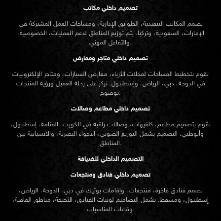
تصميم داخلي مكاتب
نصمم المكاتب التنفيذية، الطوابق الإدارية، ومساحات العمل المشتركة في
الإمارات، السعودية، وتركيا. يتم توزيع المناطق لدعم العمليات، الخصوصية،
والتفاعل المهني.
تصميم داخلي متاجر ومعارض
نقوم بتخطيط المساحات لمحلات الأزياء، معارض السيارات، ومتاجر الإلكترونيات
في الدوحة، دبي، الرياض، وإسطنبول. نركز على رحلة العميل ورؤية المنتجات
بوضوح.
تصميم داخلي مطاعم وصالات
نقوم بتصميم مطاعم، كافيهات، وصالات راقية في الكويت، المنامة، إسطنبول،
وأبوظبي. التصميم يشمل التوزيع الصوتي، الأجواء البصرية، والانسيابية بين
المناطق.
التصميم الداخلي للضيافة
تصميم داخلي فنادق ومنتجعات
نصمم فنادق فاخرة، منتجعات، وإقامات بوتيك في دبي، الدوحة، الرياض،
إسطنبول، ومسقط. تشمل التصاميم لوبيات الفنادق، الأجنحة، مناطق العافية،
وقاعات المناسبات.