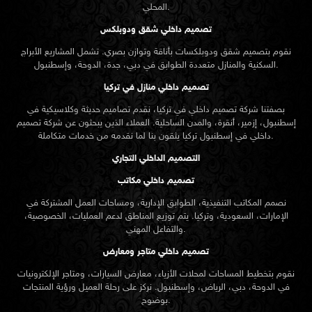
المحلي.
تصميم داخلي شقق ودوبلكس
نقوم بتصميم شقق ودوبلكسات بأناقة وتوازن بصري. تشمل المشاريع الأبراج
السكنية والمنازل متعددة الطوابق في دبي، جدة، الدوحة، وإسطنبول.
تصميم داخلي منازل في تركيا
بصفتنا شركة تصميم داخلي في تركيا، نقدم تصاميم حديثة وكلاسيكية في
إسطنبول، إزمير، أنقرة، والمدن الساحلية. العملاء الذين يبحثون عن
شركة تصميم
تركيا يثقون بنا لما نقدمه من خدمات متكاملة.
داخلي في إسطنبول
التصميم الداخلي التجاري
تصميم داخلي مكاتب
نصمم المكاتب التنفيذية، الطوابق الإدارية، ومساحات العمل المشتركة في
الإمارات، السعودية، وتركيا. يتم توزيع المناطق لدعم العمليات، الخصوصية،
والتفاعل المهني.
تصميم داخلي متاجر ومعارض
نقوم بتخطيط المساحات لمحلات الأزياء، معارض السيارات، ومتاجر الإلكترونيات
في الدوحة، دبي، الرياض، وإسطنبول. نركز على رحلة العميل ورؤية المنتجات
بوضوح.