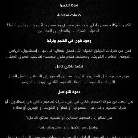
لماذا الكيدرا
خدمات متكاملة
الكيدرا شركة تصميم داخلي وتصميم معماري وتصميم حدائق، نقدم حلول شاملة
للأفراد، الشركات، والمطورين العقاريين.
وجود قوي في الخليج وتركيا
نحن من شركات الديكور القليلة التي تعمل بفعالية في دبي، إسطنبول، الرياض،
الدوحة، المنامة، الكويت، ومسقط. نقدم حلول مصممة لتناسب السوق المحلي.
تنفيذ داخلي كامل
نقوم بجميع مراحل المشروع داخل فريقنا من التصور إلى التسليم. يشمل العمل
اللوحات، الرسومات الفنية، التصوير الثلاثي، وزيارات الموقع.
دعوة للتواصل
هل تبحث عن شركة تصميم داخلي في دبي، شركة تصميم داخلي في إسطنبول، أو
شركة تصميم داخلي في السعودية أو قطر أو الكويت أو البحرين أو عمان؟
هل تحتاج إلى تصميم معماري أو تصميم حدائق شامل؟
تواصل مع الكيدرا وابدأ مشروعك بثقة.
تصفح خدماتنا في التصميم الداخلي، التصميم المعماري، وتصميم الحدائق. تواصل