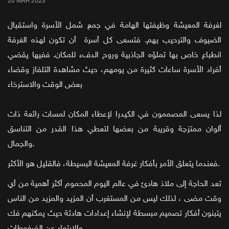
20 MAR 2023
لغرفة المعيشة وظيفتها الهامة في جمع شمل الأسرة واستقبال
الضيوف والترحيب بهم. فتسعى كل أسرة أن تكون لهذه الغرفة
انطباع خاص بها تملؤه الجاذبية وروح الدفء للمكان. ففيها يقضي
أفراد الأسرة ساعات كثيرة من يومهم، حيث مشاهدة التلفاز وقضاء
بعض الوقت والاسترخاء
لذا يسعى المصممون في الكيدرا لإعطاء المكان لمسات رائعة ذات
ألوان ممتزجة وقريبة من بعضها لتعطي هذا القدر من التناسق
والجمال.
فعندما يتعلق الأمر بأفكار غرفة المعيشة البسيطة، فالقليل هو الأكثر.
تعد الحاجة إلى ملاذ هادئ في عالم اليوم المحموم أكثر أهمية من أي
وقت مضى ، لذلك ليس من المستغرب أن المزيد والمزيد من الناس
يتبنون أفكار تصميم مبسطة لإنشاء إعدادات هادئة حيث يمكنهم فك
والابتعاد عن الضغوطات.