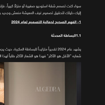
سواء كنت تصمم شقة استوديو صغيرة أو منزلاً كبيراً، فإن
إليك دليلك لتحقيق تصميم غرف المعيشة منعش وجديد ومواك
1- الفهم الصحيح لجمالية التصميم لعام 2024
1.1البساطة المحدثة
يشهد عام 2024 تقديراً متزايداً للبساطة المكررة، حيث يجمع بين الأسطح النقية والمساحات الخالية من الفوضى، ويسعى نحو استخدام ألوان دافئة وأشكال عضوية ومواد طبيعية.
شعاره "الأقل هو الأكثر" فهذا هو الشعار الأكثر طلباً لهذا ال