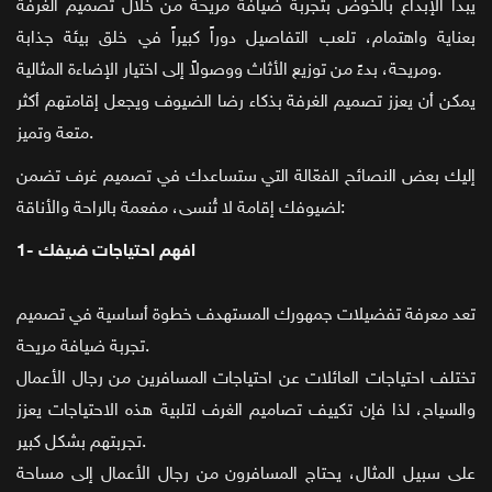
يبدأ الإبداع بالخوض بتجربة ضيافة مريحة من خلال تصميم الغرفة
بعناية واهتمام، تلعب التفاصيل دوراً كبيراً في خلق بيئة جذابة
ومريحة، بدءً من توزيع الأثاث ووصولاً إلى اختيار الإضاءة المثالية.
يمكن أن يعزز تصميم الغرفة بذكاء رضا الضيوف ويجعل إقامتهم أكثر
متعة وتميز.
إليك بعض النصائح الفعّالة التي ستساعدك في تصميم غرف تضمن
لضيوفك إقامة لا تُنسى، مفعمة بالراحة والأناقة:
1- افهم احتياجات ضيفك
تعد معرفة تفضيلات جمهورك المستهدف خطوة أساسية في تصميم
تجربة ضيافة مريحة.
تختلف احتياجات العائلات عن احتياجات المسافرين من رجال الأعمال
والسياح، لذا فإن تكييف تصاميم الغرف لتلبية هذه الاحتياجات يعزز
تجربتهم بشكل كبير.
على سبيل المثال، يحتاج المسافرون من رجال الأعمال إلى مساحة