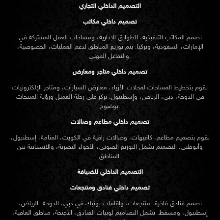
التصميم الداخلي التجاري
تصميم داخلي مكاتب
نصمم المكاتب التنفيذية، الطوابق الإدارية، ومساحات العمل المشتركة في
الإمارات، السعودية، وتركيا. يتم توزيع المناطق لدعم العمليات، الخصوصية،
والتفاعل المهني.
تصميم داخلي متاجر ومعارض
نقوم بتخطيط المساحات لمحلات الأزياء، معارض السيارات، ومتاجر الإلكترونيات
في الدوحة، دبي، الرياض، وإسطنبول. نركز على رحلة العميل ورؤية المنتجات
بوضوح.
تصميم داخلي مطاعم وصالات
نقوم بتصميم مطاعم، كافيهات، وصالات راقية في الكويت، المنامة، إسطنبول،
وأبوظبي. التصميم يشمل التوزيع الصوتي، الأجواء البصرية، والانسيابية بين
المناطق.
التصميم الداخلي للضيافة
تصميم داخلي فنادق ومنتجعات
نصمم فنادق فاخرة، منتجعات، وإقامات بوتيك في دبي، الدوحة، الرياض،
إسطنبول، ومسقط. تشمل التصاميم لوبيات الفنادق، الأجنحة، مناطق العافية،