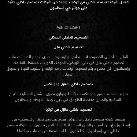
أفضل شركة تصميم داخلي في تركيا - واحدة من شركات تصميم داخلي حائزة
على جوائز في إسطنبول
Ask ChatGPT
التصميم الداخلي السكني
تصميم داخلي فلل
الفلل تحتاج إلى الخصوصية، التنظيم، والوضوح البصري. تقدم الكيدرا خدمات
تصميم داخلي فلل في دبي، الرياض، الدوحة، الكويت، مسقط، المنامة،
وإسطنبول. كل مشروع يتم تصميمه ليتماشى مع الراحة وأسلوب الحياة والسياق
المحلي.
تصميم داخلي شقق ودوبلكس
نقوم بتصميم شقق ودوبلكسات بأناقة وتوازن بصري. تشمل المشاريع الأبراج
السكنية والمنازل متعددة الطوابق في دبي، جدة، الدوحة، وإسطنبول.
تصميم داخلي منازل في تركيا
بصفتنا شركة تصميم داخلي في تركيا، نقدم تصاميم حديثة وكلاسيكية في
إسطنبول، إزمير، أنقرة، والمدن الساحلية. العملاء الذين يبحثون عن
شركة تصميم
تركيا يثقون بنا لما نقدمه من خدمات متكاملة.
داخلي في إسطنبول