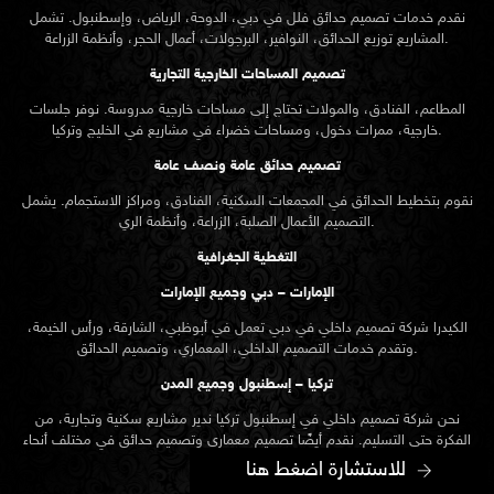
نقدم خدمات
تصميم حدائق
فلل في دبي، الدوحة، الرياض، وإسطنبول. تشمل
المشاريع توزيع الحدائق، النوافير، البرجولات، أعمال الحجر، وأنظمة الزراعة.
تصميم المساحات الخارجية التجارية
المطاعم، الفنادق، والمولات تحتاج إلى مساحات خارجية مدروسة. نوفر جلسات
خارجية، ممرات دخول، ومساحات خضراء في مشاريع في الخليج وتركيا.
تصميم حدائق عامة ونصف عامة
نقوم بتخطيط الحدائق في المجمعات السكنية، الفنادق، ومراكز الاستجمام. يشمل
التصميم الأعمال الصلبة، الزراعة، وأنظمة الري.
التغطية الجغرافية
الإمارات – دبي وجميع الإمارات
الكيدرا شركة تصميم داخلي في دبي تعمل في أبوظبي، الشارقة، ورأس الخيمة،
وتقدم خدمات التصميم الداخلي، المعماري، وتصميم الحدائق.
تركيا – إسطنبول وجميع المدن
نحن شركة تصميم داخلي في إسطنبول تركيا ندير مشاريع سكنية وتجارية، من
الفكرة حتى التسليم. نقدم أيضًا تصميم معماري وتصميم حدائق في مختلف أنحاء
تركيا.
للاستشارة اضغط هنا