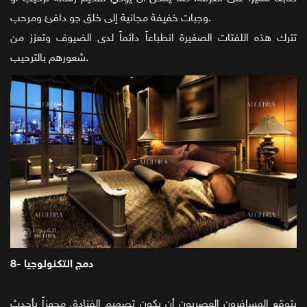
وجبات خفيفة مجانية إلى خلق جو دافئ ومرحب.
تترك هذه اللفتات الصغيرة انطباعاً دائماً لدى الضيوف وتعزز من
شعورهم بالترحيب.
8- دمج التكنولوجيا
يتوقع المسافرون العصريون أن يكون تصميم الفنادق مجهزاً بأحدث