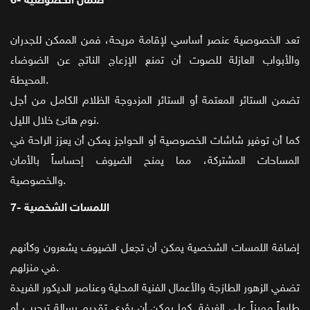
6- ضمان الخصوصية
تعد الخصوصية عنصر أساسي لإقامة مريحة، فمن الممكن للجدران
والأبواب العازلة للصوت أن تمنع الإزعاج الناتج عن الضوضاء
المحيطة.
تضمن الستائر المعتمة أو الستائر المزدوجة الظلام الكامل من أجل
نوم هانئ خلال الليل.
كما أن توفير شاشات الخصوصية أو الحواجز يمكن أن يعزز الراحة في
المساحات المشتركة، مما يمنح الضيوف إحساساً بالأمان
والخصوصية.
7- اللمسات الشخصية
إضافة اللمسات الشخصية يمكن أن تجعل الضيوف يشعرون وكأنهم
في منزلهم.
تضفي الزهور الطازجة والأعمال الفنية المحلية وعناصر الديكور الفريدة
طابعاً مميزاً على الغرفة. كما يمكن أن يؤدي تقديم رسالة ترحيب أو