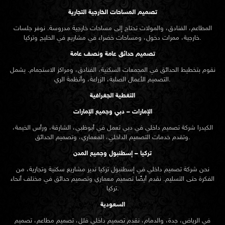
تصميم المساحات الخارجية التجارية
المطاعم، الفنادق، والمولات تحتاج إلى مساحات خارجية مدروسة. نوفر جلسات
خارجية، ممرات دخول، ومساحات خضراء في مشاريع في الخليج وتركيا.
تصميم حدائق عامة ونصف عامة
نقوم بتخطيط الحدائق في المجمعات السكنية، الفنادق، ومراكز الاستجمام. يشمل
التصميم الأعمال الصلبة، الزراعة، وأنظمة الري.
التغطية الجغرافية
الإمارات – دبي وجميع الإمارات
الكيدرا شركة تصميم داخلي في دبي تعمل في أبوظبي، الشارقة، ورأس الخيمة،
وتقدم خدمات التصميم الداخلي، المعماري، وتصميم الحدائق.
تركيا – إسطنبول وجميع المدن
نحن شركة تصميم داخلي في إسطنبول تركيا ندير مشاريع سكنية وتجارية، من
الفكرة حتى التسليم. نقدم أيضًا تصميم معماري وتصميم حدائق في مختلف أنحاء
تركيا.
السعودية
في الرياض، جدة، والدمام، نقدم تصميم داخلي فلل، تصميم مطاعم، تصميم