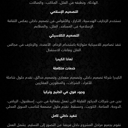
الهادئة، ونطبقه في الفلل، المكاتب، والصالات.
التصميم الإسلامي
نستخدم الزخارف الهندسية، التكرار، والأقواس في تصميم داخلي يعكس الثقافة
الإسلامية في المساجد، الفلل، والمطاعم.
التصميم الكلاسيكي
ننفذ تصاميم كلاسيكية متوازنة باستخدام الرخام، الأعمدة، والزخارف في مجالس
الفلل وقاعات الاستقبال.
لماذا الكيدرا
خدمات متكاملة
الكيدرا شركة تصميم داخلي وتصميم معماري وتصميم حدائق، نقدم حلول شاملة
للأفراد، الشركات، والمطورين العقاريين.
وجود قوي في الخليج وتركيا
نحن من شركات الديكور القليلة التي تعمل بفعالية في دبي، إسطنبول، الرياض،
الدوحة، المنامة، الكويت، ومسقط. نقدم حلول مصممة لتناسب السوق المحلي.
تنفيذ داخلي كامل
نقوم بجميع مراحل المشروع داخل فريقنا من التصور إلى التسليم. يشمل العمل