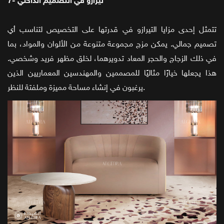
7- تيرازو في التصميم الداخلي
تتمثل إحدى مزايا التيرازو في قدرتها على التخصيص لتناسب أي
تصميم جمالي. يمكن مزج مجموعة متنوعة من الألوان والمواد، بما
في ذلك الزجاج والحجر المعاد تدويرهما، لخلق مظهر فريد وشخصي.
هذا يجعلها خيارًا مثاليًا للمصممين والمهندسين المعماريين الذين
يرغبون في إنشاء مساحة مميزة وملفتة للنظر.