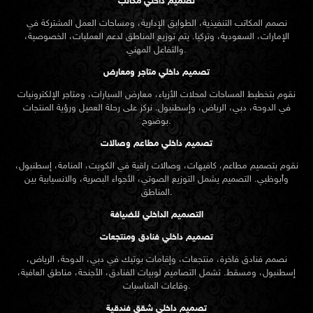
تصميم داخلي مكاتب
نصمم المكاتب التنفيذية، الطوابق الإدارية، ومساحات العمل المشتركة في
الإمارات، السعودية، وتركيا. يتم توزيع المناطق لدعم العمليات، الخصوصية،
والتفاعل المهني.
تصميم داخلي متاجر ومعارض
نقوم بتخطيط المساحات لمحلات الأزياء، معارض السيارات، ومتاجر الإلكترونيات
في الدوحة، دبي، الرياض، وإسطنبول. نركز على رحلة العميل ورؤية المنتجات
بوضوح.
تصميم داخلي مطاعم وصالات
نقوم بتصميم مطاعم، كافيهات، وصالات راقية في الكويت، المنامة، إسطنبول،
وأبوظبي. التصميم يشمل التوزيع الصوتي، الأجواء البصرية، والانسيابية بين
المناطق.
التصميم الداخلي للضيافة
تصميم داخلي فنادق ومنتجعات
نصمم فنادق فاخرة، منتجعات، وإقامات بوتيك في دبي، الدوحة، الرياض،
إسطنبول، ومسقط. تشمل التصاميم لوبيات الفنادق، الأجنحة، مناطق العافية،
وقاعات المناسبات.
تصميم داخلي شقق فندقية