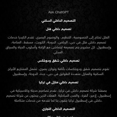
Ask ChatGPT
التصميم الداخلي السكني
تصميم داخلي فلل
الفلل تحتاج إلى الخصوصية، التنظيم، والوضوح البصري. تقدم الكيدرا خدمات
تصميم داخلي فلل في دبي، الرياض، الدوحة، الكويت، مسقط، المنامة،
وإسطنبول. كل مشروع يتم تصميمه ليتماشى مع الراحة وأسلوب الحياة والسياق
المحلي.
تصميم داخلي شقق ودوبلكس
نقوم بتصميم شقق ودوبلكسات بأناقة وتوازن بصري. تشمل المشاريع الأبراج
السكنية والمنازل متعددة الطوابق في دبي، جدة، الدوحة، وإسطنبول.
تصميم داخلي منازل في تركيا
بصفتنا شركة تصميم داخلي في تركيا، نقدم تصاميم حديثة وكلاسيكية في
إسطنبول، إزمير، أنقرة، والمدن الساحلية. العملاء الذين يبحثون عن
شركة تصميم
تركيا يثقون بنا لما نقدمه من خدمات متكاملة.
داخلي في إسطنبول
التصميم الداخلي التجاري