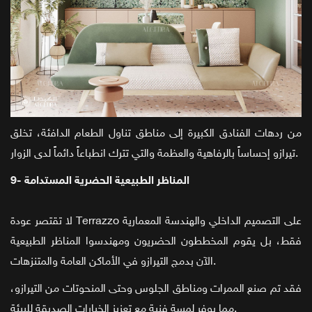
من ردهات الفنادق الكبيرة إلى مناطق تناول الطعام الدافئة، تخلق
تيرازو إحساساً بالرفاهية والعظمة والتي تترك انطباعاً دائماً لدى الزوار.
9- المناظر الطبيعية الحضرية المستدامة
لا تقتصر عودة Terrazzo على التصميم الداخلي والهندسة المعمارية
فقط، بل يقوم المخططون الحضريون ومهندسوا المناظر الطبيعية
الآن بدمج التيرازو في الأماكن العامة والمتنزهات.
فقد تم صنع الممرات ومناطق الجلوس وحتى المنحوتات من التيرازو،
مما يوفر لمسة فنية مع تعزيز الخيارات الصديقة للبيئة.