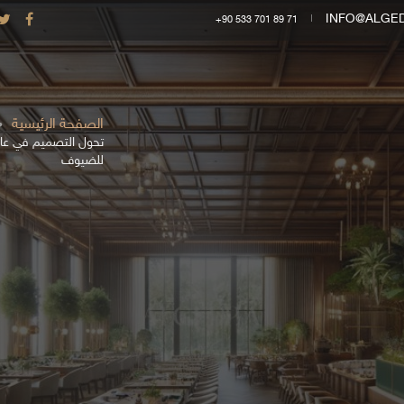
INFO@ALGE
+90 533 701 89 71
الصفحة الرئيسية
تحول التصميم في عال
للضيوف