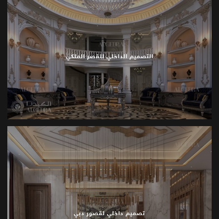
المطابخ
وغرف
الطعام
تصميم
المطابخ
الفاخرة
وغرف
الطعام
الرسمية
يدعم
النشاطات
المطبخية
والاستقبال
.
المساحات
عملية
لكنها
التصميم الداخلي للقصر الملكي
.
راقية
بصريًا
المساحات
الخارجية
الحدائق
والأفنية
تصميم
حدائق
القصور
يشمل
توزيعًا
منظمًا،
ممرات،
ومساحات
خضراء
تكمل
الطابع
المعماري
.
المساحات
.
الخارجية
توازن
بين
الرسمية
والطبيعة
المسابح
والتراسات
تصميم
المسابح
الفاخرة
والتراسات
يوفر
مساحات
للترفيه
تصميم داخلي لقصور دبي