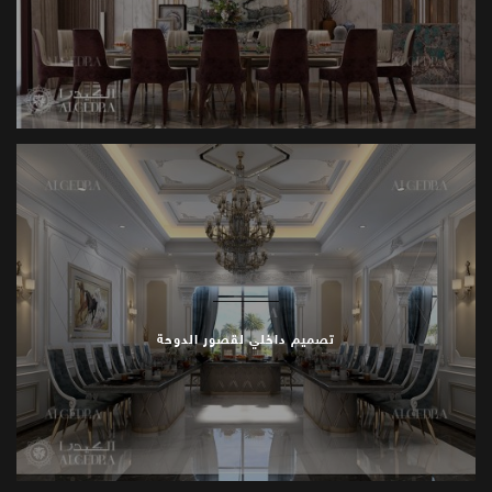
والاستجمام
.
التصاميم
تدمج
الجاذبية
البصرية
مع
العملية
.
لتعزيز
تجربة
القصر
مراحل
المشروع
التخطيط
تخطيط
المشروع
يشمل
جداول
زمنية
محددة،
ميزانيات،
.
ومراحل،
لضمان
سير
المشروع
بسلاسة
التصميم
المفهومي
تصميم داخلي لقصور الدوحة
العملاء
يمكنهم
مراجعة
تصميم
الشاتوهات
ثلاثية
الأبعاد،
مخططات
القصور،
والرسومات
التفصيلية
لتطوير
المساحات
.
قبل
بدء
التنفيذ
الإشراف
على
البناء