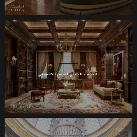
المداخل
الكبرى
تصميم
بهو
القصر
يتضمن
أسقفًا
عالية،
سلالم
واسعة،
وإضاءة
.
مميزة،
مما
يوفر
انطباعًا
أوليًا
لافتًا
للزوار
غرف
المعيشة
تصميم
غرف
المعيشة
الفاخرة
يجمع
بين
الطابع
الاجتماعي
والخصوصية
.
المواد
والتشطيبات
والتوزيع
يخلق
مساحات
التصميم الداخلي للقصر الكلاسيكي
.
داخلية
أنيقة،
جذابة،
ومنسجمة
بصريًا
الأجنحة
الخاصة
تصميم
غرف
النوم
الرئيسية
والأجنحة
الداخلية
يوفر
ملاذًا
هادئًا
.
الأثاث
والتشطيبات
والتوزيع
يمنح
الراحة
مع
الحفاظ
.
على
الأسلوب
الراقي