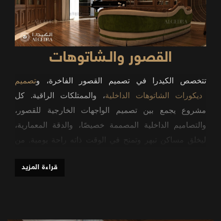
القصور والـشاتوهات
تتخصص
الكيدرا
في
تصميم
القصور
الفاخرة،
و
تصميم
ديكورات
الشاتوهات
الداخلية
،
والممتلكات
الراقية
.
كل
مشروع
يجمع
بين
تصميم
الواجهات
الخارجية
للقصور،
والتصاميم
الداخلية
المصممة
خصيصًا،
والدقة
المعمارية،
ليخلق
مساكن
تبهر
وتمنح
في
الوقت
ذاته
راحة
يومية
.
من
الواجهات
المهيبة
إلى
الأجنحة
الخاصة،
تعكس
التفاصيل
قراءة المزيد
.
الأناقة
والرقي
الأساليب
المعمارية
التصميم
الكلاسيكي
والنيـو
كلاسيكي