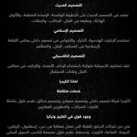
التصميم الحديث
نعتمد في التصميم الحديث على الخطوط الواضحة، الإضاءة المنظمة، والألوان
الهادئة، ونطبقه في الفلل، المكاتب، والصالات.
التصميم الإسلامي
نستخدم الزخارف الهندسية، التكرار، والأقواس في تصميم داخلي يعكس الثقافة
الإسلامية في المساجد، الفلل، والمطاعم.
التصميم الكلاسيكي
ننفذ تصاميم كلاسيكية متوازنة باستخدام الرخام، الأعمدة، والزخارف في مجالس
الفلل وقاعات الاستقبال.
لماذا الكيدرا
خدمات متكاملة
الكيدرا شركة تصميم داخلي وتصميم معماري وتصميم حدائق، نقدم حلول شاملة
للأفراد، الشركات، والمطورين العقاريين.
وجود قوي في الخليج وتركيا
نحن من شركات الديكور القليلة التي تعمل بفعالية في دبي، إسطنبول، الرياض،
الدوحة، المنامة، الكويت، ومسقط. نقدم حلول مصممة لتناسب السوق المحلي.