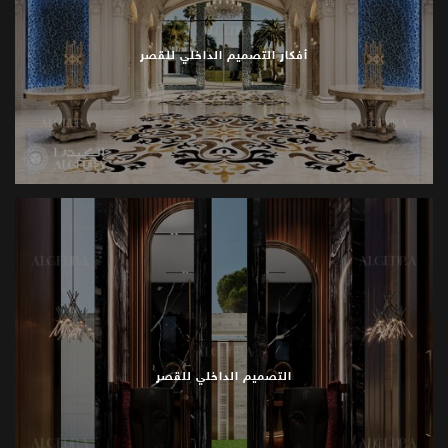
تواصل
مع
الكيدرا
اليوم
لحجز
استشارة
خاصة
.
استكشف
أفكار التصميم الداخلي للقصر
إمكانيات
قصرك
الفيكتوري،
فيلتك
المتوسطية،
أو
قصر
.
عصري
حديث،
وأنشئ
مسكنًا
مميزًا
لا
مثيل
له
التصميم الداخلي للقصر