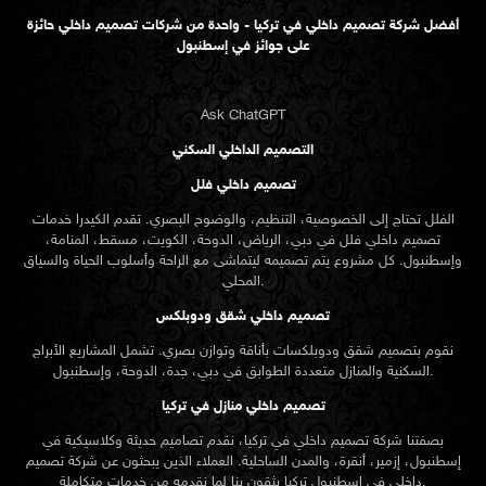
أفضل شركة تصميم داخلي في تركيا - واحدة من شركات تصميم داخلي حائزة
على جوائز في إسطنبول
Ask ChatGPT
التصميم الداخلي السكني
تصميم داخلي فلل
الفلل تحتاج إلى الخصوصية، التنظيم، والوضوح البصري. تقدم الكيدرا خدمات
تصميم داخلي فلل في دبي، الرياض، الدوحة، الكويت، مسقط، المنامة،
وإسطنبول. كل مشروع يتم تصميمه ليتماشى مع الراحة وأسلوب الحياة والسياق
المحلي.
تصميم داخلي شقق ودوبلكس
نقوم بتصميم شقق ودوبلكسات بأناقة وتوازن بصري. تشمل المشاريع الأبراج
السكنية والمنازل متعددة الطوابق في دبي، جدة، الدوحة، وإسطنبول.
تصميم داخلي منازل في تركيا
بصفتنا شركة تصميم داخلي في تركيا، نقدم تصاميم حديثة وكلاسيكية في
إسطنبول، إزمير، أنقرة، والمدن الساحلية. العملاء الذين يبحثون عن
شركة تصميم
تركيا يثقون بنا لما نقدمه من خدمات متكاملة.
داخلي في إسطنبول