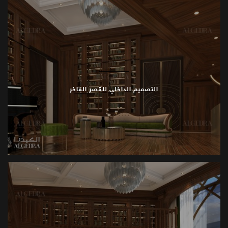
تصميم
واجهات
القصور
يتسم
بالتناظر
والأقواس
والأعمدة
.
أما
الديكورات
الداخلية
فتحافظ
على
تدفق
منظم
وتناسب
.
متوازن،
مما
ينتج
مساحات
داخلية
مهيبة
وأنيقة
وعملية
الفلل
المتوسطية
التصميم الداخلي للقصر الفاخر
تصميم
الفلل
المتوسطية
يركز
على
التراسات،
التصاميم
المفتوحة،
والإضاءة
الطبيعية
.
الأفنية
والحدائق
تمتد
من
.
الداخل
إلى
الخارج
لتشكل
اتصالاً
سلسًا
مع
البيئة
المحيطة
القصور
الفيكتورية
التصميم
الداخلي
الفيكتوري
يستخدم
الأسقف
المزخرفة،
القوالب،
والأنماط
الزخرفية
لإنتاج
ثراء
بصري
.
المراجع
التاريخية،
الطبقات
المتعددة،
والتشطيبات
الفاخرة
تخلق