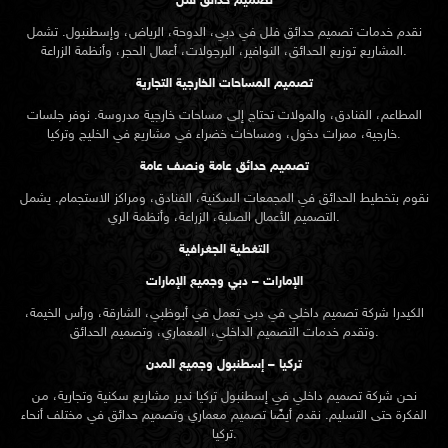
تصميم حدائق فلل
نقدم خدمات
تصميم حدائق
فلل في دبي، الدوحة، الرياض، وإسطنبول. تشمل
المشاريع توزيع الحدائق، النوافير، البرجولات، أعمال الحجر، وأنظمة الزراعة.
تصميم المساحات الخارجية التجارية
المطاعم، الفنادق، والمولات تحتاج إلى مساحات خارجية مدروسة. نوفر جلسات
خارجية، ممرات دخول، ومساحات خضراء في مشاريع في الخليج وتركيا.
تصميم حدائق عامة ونصف عامة
نقوم بتخطيط الحدائق في المجمعات السكنية، الفنادق، ومراكز الاستجمام. يشمل
التصميم الأعمال الصلبة، الزراعة، وأنظمة الري.
التغطية الجغرافية
الإمارات – دبي وجميع الإمارات
الكيدرا شركة تصميم داخلي في دبي تعمل في أبوظبي، الشارقة، ورأس الخيمة،
وتقدم خدمات التصميم الداخلي، المعماري، وتصميم الحدائق.
تركيا – إسطنبول وجميع المدن
نحن شركة تصميم داخلي في إسطنبول تركيا ندير مشاريع سكنية وتجارية، من
الفكرة حتى التسليم. نقدم أيضًا تصميم معماري وتصميم حدائق في مختلف أنحاء
تركيا.