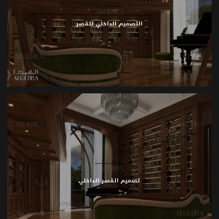
.
عمقًا
وشخصية
للمساحات
التصميم الداخلي للقصر
القصور
العصرية
(
المودرن
)
تصميم
القصور
العصرية
يركز
على
الخطوط
النظيفة،
الأشكال
الهندسية،
والواجهات
الزجاجية
الواسعة
.
المساحات
تُعرَّف
بالضوء
والمنظور
والحجم،
مما
يخلق
مساكن
معاصرة
.
مشرقة
ومفتوحة
الباروك
والروكوكو
تصميم
ديكورات
الشاتوهات
الداخلية
يتضمن
الأسقف
النحتية،
التشطيبات
المذهبة،
والتفاصيل
الدرامية
.
كل
عنصر
يعزز
.
الفخامة
والأثر
البصري
للمكان
تصميم القصر الداخلي
تجربة
الديكور
الداخلي