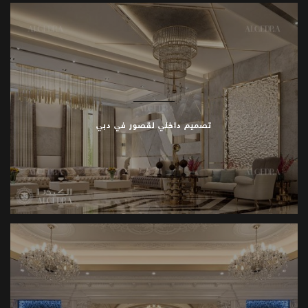
فرق
متمرسة
تشرف
على
العمل
للحفاظ
على
معايير
بناء
.
القصور،
ودقة
التصميم،
وجودة
المواد
مواقع
عملنا
تكمل
الكيدرا
مشاريعها
في
دبي،
أبوظبي،
إسطنبول،
الرياض،
تصميم داخلي لقصور في دبي
والدوحة
.
كل
موقع
يحصل
على
تصاميم
تراعي
الذوق
المحلي
مع
الحفاظ
على
الأسلوب
والفخامة
المتوقعة
من
القصور
.
والشاتوهات
الفاخرة
ابدأ
رؤيتك
كل
قصر،
شاتوه،
أو
فيلا
هو
تعبير
فريد
عن
الذوق
الشخصي
وأسلوب
الحياة
.
تعمل
الكيدرا
بشكل
وثيق
مع
العملاء
لإنشاء
ممتلكات
راقية،
تجمع
بين
تصميم
واجهات
القصور،
تصميم
.
ديكورات
الشاتوهات
الداخلية،
وتصاميم
الفلل
الفاخرة