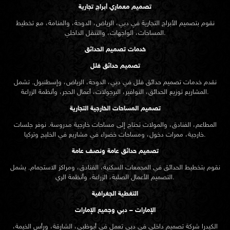
تصميم معماري أبراج تجارية
نقوم بتصميم الأبراج التجارية في دبي، الرياض، الدوحة، والمنامة، مع تخطيط
المساحات، الواجهات، والتنقل الداخلي.
خدمات تصميم الحدائق
تصميم حدائق فلل
نقدم خدمات
تصميم حدائق
فلل في دبي، الدوحة، الرياض، وإسطنبول. تشمل
المشاريع توزيع الحدائق، النوافير، البرجولات، أعمال الحجر، وأنظمة الزراعة.
تصميم المساحات الخارجية التجارية
المطاعم، الفنادق، والمولات تحتاج إلى مساحات خارجية مدروسة. نوفر جلسات
خارجية، ممرات دخول، ومساحات خضراء في مشاريع في الخليج وتركيا.
تصميم حدائق عامة ونصف عامة
نقوم بتخطيط الحدائق في المجمعات السكنية، الفنادق، ومراكز الاستجمام. يشمل
التصميم الأعمال الصلبة، الزراعة، وأنظمة الري.
التغطية الجغرافية
الإمارات – دبي وجميع الإمارات
الكيدرا شركة تصميم داخلي في دبي تعمل في أبوظبي، الشارقة، ورأس الخيمة،