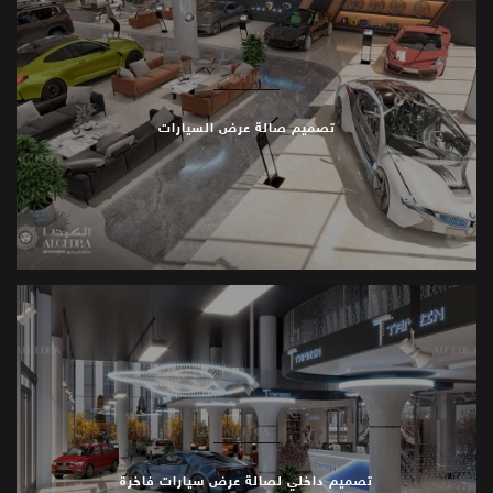
التصميم، حيث تُعرَف لوحة المواد المصممة المخصصة
لدينا والمعروفة بجمالها وجودتها العالية طويلة الأمد،
لتناسب تماماً مع فخامة السيارات المعروضة.
تشمل خدماتنا عروضاً ومحاكاة معمارية ثلاثية الأبعاد واضحة
تصميم صالة عرض السيارات
وعالية الجودة، مما يتيح للعملاء استكشاف التصميم
المقترح بشكل واقعي والذي يسمح باتخاذ قرارات ومراجعات
أكثر استنارة قبل بدء البناء.
يساعد هذا النهج على تسريع عملية التصميم وضمان تطابق
المنتج النهائي مع المفهوم المقصود والرؤيا المخطط لها.
إن اختيار الكيدرا لمشروع تصميم معرض السيارات الخاص
بك يعني عقد شراكة مع شركة في تتربع في طليعة
بتصاميمها المبتكرة، حيث تُظهر مجموعتنا الغنية من
صالات عرض السيارات ذات المستوى العالمي، والمصممة
للعملاء العالميين، خبرتنا وتجربتنا الفريدة.
تصميم داخلي لصالة عرض سيارات فاخرة