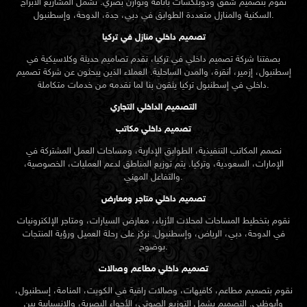
نقوم بتصميم شقق ودوبلكسات بأناقة وتوازن بصري. تشمل المشاريع الأبراج
السكنية والمنازل متعددة الطوابق في دبي، جدة، الدوحة، وإسطنبول.
تصميم داخلي منازل في تركيا
بصفتنا شركة تصميم داخلي في تركيا، نقدم تصاميم حديثة وكلاسيكية في
إسطنبول، إزمير، أنقرة، والمدن الساحلية. العملاء الذين يبحثون عن
شركة تصميم
تركيا يثقون بنا لما نقدمه من خدمات متكاملة.
داخلي في إسطنبول
التصميم الداخلي التجاري
تصميم داخلي مكاتب
نصمم المكاتب التنفيذية، الطوابق الإدارية، ومساحات العمل المشتركة في
الإمارات، السعودية، وتركيا. يتم توزيع المناطق لدعم العمليات، الخصوصية،
والتفاعل المهني.
تصميم داخلي متاجر ومعارض
نقوم بتخطيط المساحات لمحلات الأزياء، معارض السيارات، ومتاجر الإلكترونيات
في الدوحة، دبي، الرياض، وإسطنبول. نركز على رحلة العميل ورؤية المنتجات
بوضوح.
تصميم داخلي مطاعم وصالات
نقوم بتصميم مطاعم، كافيهات، وصالات راقية في الكويت، المنامة، إسطنبول،
وأبوظبي. التصميم يشمل التوزيع الصوتي، الأجواء البصرية، والانسيابية بين