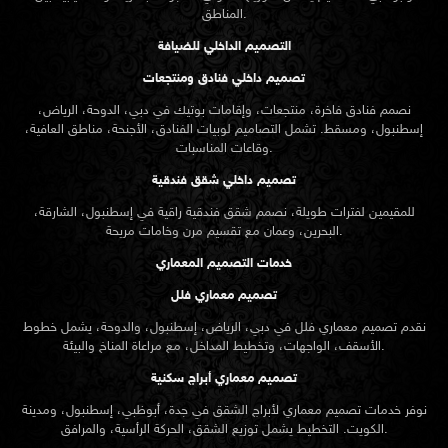
المناطق.
التصميم الداخلي للضيافة
تصميم داخلي فنادق ومنتجعات
نصمم فنادق فاخرة، منتجعات، وإقامات بوتيك في دبي، الدوحة، الرياض،
إسطنبول، ومسقط. تشمل التصاميم لوبيات الفنادق، الأجنحة، مناطق العافية،
وقاعات المناسبات.
تصميم داخلي شقق فندقية
للمقيمين لفترات طويلة، نصمم شقق فندقية راقية في إسطنبول، الشارقة،
البحرين، وعمان مع تقسيم مرن وخامات مريحة.
خدمات التصميم المعماري
تصميم معماري فلل
نقدم
تصميم معماري
فلل في دبي، الرياض، إسطنبول، والدوحة، يشمل خطوط
الأسقف، الواجهات، وتخطيط المداخل، مع مراعاة المناخ والبيئة.
تصميم معماري أبراج سكنية
نوفر خدمات تصميم معماري لأبراج الشقق في جدة، أبوظبي، إسطنبول، ومدينة
الكويت. التخطيط يشمل توزيع الشقق، الحركة الرأسية، والمرافق.