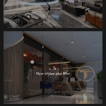
نتبع نهجاً استباقياً في دمج اتجاهات التصميم الناشئة
والتقدم التكنولوجي، مما يضمن أن تكون صالة عرض
السيارات الخاصة بنا معاصرة وجاهزة للتغيرات المستقبلية.
نجسد الفخامة والابتكار في عالم صناعة معارض السيارات
بشغف واضح، لذا لا تتردد بالتواصل معنا للحصول على
المزيد من المعلومات أو لتحديد موعد استشارة مع فريقنا
المتخصص.
تابعنا على منصات
التواصل
الاجتماعي للاطلاع على أحدث
الابتكارات في عالم التصميم.
صالة عرض سيارات حديثة
الكيدرا هنا لتحويل رؤيتك إلى واقع ملموس وأنيق.