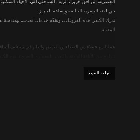
الحضرية. من أفق جزيرة الريف الساحلي إلى الأحياء السكنية
حي لغته البصرية الخاصة وإيقاعه المميز.
تدرك الكيدرا هذه الفروقات، وتقدّم خدمات تصميم وهندسة ت
المدينة.
عملنا مع عملاء من القطاعين الخاص والعام في مختلف أنحاء ا
تتراوح بين الأناقة الهادئة والتعبير المعماري الجريء. نهج الكي
الشخصي ومتطلبات المشروع دون فرض نمط موحّد أو قالب ث
قراءة المزيد
المشاريع السكنية في المنامة
شقق حضرية وبنتهاوس
الحياة في الأبراج في مناطق مثل السيف والمنطقة الدبلوم
داخلية توفّر الراحة دون المساس بالأناقة. يصمم فريقنا مسا
اليومي وتوفّر لمسات بصرية جذابة باستخدام الأثاث المخصص
وتدفق المساحات الذكي.