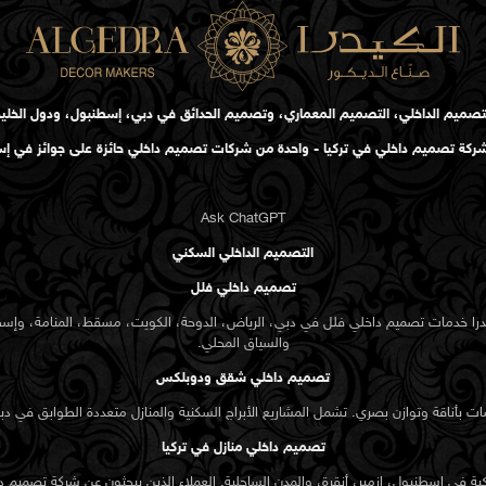
التركيز والتعاون.
حكم في الضوضاء،
 والصالات التنفيذية
تصميم الداخلي، التصميم المعماري، وتصميم الحدائق في دبي، إسطنبول، ودول الخلي
كة تصميم داخلي في تركيا - واحدة من شركات تصميم داخلي حائزة على جوائز في إ
جر دور مباشر في جذب
Ask ChatGPT
ار بالترحيب. يتم اختيار
التصميم الداخلي السكني
تصميم داخلي فلل
يدرا خدمات تصميم داخلي فلل في دبي، الرياض، الدوحة، الكويت، مسقط، المنامة، وإس
والسياق المحلي.
تستفيد المطاعم والمقاهي والفنادق البوتيكية في العدلية وبلوك 338 من التخطيط
تصميم داخلي شقق ودوبلكس
ضع تصاميم تشجع على
بأناقة وتوازن بصري. تشمل المشاريع الأبراج السكنية والمنازل متعددة الطوابق في دب
ف وتوزيع الطاولات
تصميم داخلي منازل في تركيا
 في إسطنبول، إزمير، أنقرة، والمدن الساحلية. العملاء الذين يبحثون عن
شركة تصميم د