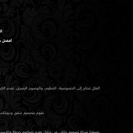
الشركات الحديثة في عاصمة البحرين تحتاج إلى مساحات تدعم 
تعتمد تصاميم الكيدرا للمكاتب على الحركة والانسيابية، والت
وإحساس بالهدوء. يتم تصميم أماكن العمل، وغرف الاجتماعات،
بناءً على منطق وظيفي، وليس مجرد صيحات زخرفية.
ال
أفضل شر
صالات العرض والمتاجر
في مواقع مثل مودا مول وسيتي سنتر البحرين، لتصميم المت
العملاء. تطوّر الكيدرا تصاميم داخلية تبرز المنتجات وتُشعر الزو
المواد والإضاءة بعناية حسب طبيعة الاستخدام والمزاج العام.
أماكن الطعام والضيافة
الفلل تحتاج إلى الخصوصية، التنظيم، والوضوح البصري. تقدم الك
الداخلي الدقيق. تتعاون الكيدرا بشكل وثيق مع المالكين لو
نقوم بتصميم شقق ودوبلكسات 
الراحة والحركة وخلق الجو المناسب. يتم تحديد ارتفاع الأسق
وخامات الأرضيات بما يتوافق مع نوع التجربة المستهدفة.
بصفتنا شركة تصميم داخلي في تركيا، نقدم تصاميم حديثة وكلاسيكية