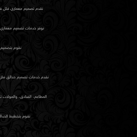
تجربة الحركة داخل المكان، وليس فقط لأغراض الزينة.
نقدم
تصميم معماري
فلل في
التفاصيل والتشطيبات
نوفر خدمات تصميم معماري لأ
اختيار المواد
الملمس واللون عناصر تصميمية قوية. تستورد الكيدرا مواد م
نقوم بتصميم ا
كل غرفة، مع تجنّب الإفراط في استخدام اللمعان أو الأسطح 
الرخام، والخشب الطبيعي، والدهانات المطفأة، والمعادن ا
وليس الصيحات.
نقدم خدمات
تصميم حدائق
فلل 
الإضاءة والتخطيط
المطاعم، الفنادق، والمولات 
كل مصدر ضوء له غرض — سواء للراحة أو لإبراز نقطة محددة
بطريقة تسمح بدخول الضوء الطبيعي واستخدام الإضاءة الصناع
نقوم بتخطيط الحدائق
الأثاث والعناصر الزخرفية
كل قطعة أثاث يتم اختيارها بناءً على شكلها ووظيفتها. غالبًا ما