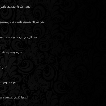
بدلاً من استخدام الكتالوجات الجاهزة. تُستخدم العناصر الزخرف
الكيدرا شركة تصميم داخل
والسيراميك، وفنون النسيج بشكل متوازن ومدروس.
نحن شركة تصميم داخلي في إسطنبول تر
خدمات خاصة للعملاء الأفراد
في الرياض، جدة، والدمام، نقد
مشاريع الترميم والتجديد
لمن يرغبون في تجديد منازل قديمة أو تهيئة عقارات جديدة في ا
خدمات تجديد شاملة. تشمل التغييرات التعديلات الهيكلية والل
نقوم بتصميم شقق، 
يحافظ على روح المكان ويضخ فيه حياة جديدة.
نقدم خ
استشارات شخصية
سواء كنت تخطط لمنزل، أو مشروع تجاري، أو عقار موسمي، 
ندير مشاريع ت
بالحوار. تلتقي الكيدرا بالعملاء في استوديو التصميم الخاص بها
استشارات خاصة لمناقشة التخطيط والمواد والأهداف العامة.
الكيدرا تقدم تصميم دا