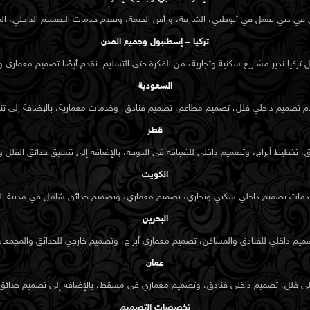
ية مثل المرايا،
ي في دبي تعمل في أبوظبي، الشارقة، ورأس الخيمة، وتقدم خدمات التصميم الداخلي، الم
تركيا – إسطنبول وجميع المدن
كيا ندير مشاريع سكنية وتجارية، من الفكرة حتى التسليم. نقدم أيضًا تصميم معماري و
السعودية
م تصميم داخلي فلل، تصميم مطاعم، تصميم فنادق، وخدمات معمارية، بالإضافة إلى تنسي
قطر
لمنامة، تقدّم الكيدرا
مسات الجمالية بما
تخطيط أبراج، وتصميم داخلي للضيافة في الدوحة، بالإضافة إلى تنسيق حدائق الفلل وال
الكويت
دمات تصميم داخلي سكني وتجاري، تصميم معماري، وتصميم حدائق شامل في مدينة ال
البحرين
يبدأ كل مشروع
صميم داخلي للفنادق والمساكن، تصميم معماري أبراج، وتصميم خارجي للحدائق والمجمعات
 في المنامة أو توفّر
عمان
خلي فلل، تصميم داخلي فنادق، وتصميم معماري في مسقط، بالإضافة إلى تصميم حدائق و
تخصصات التصميم