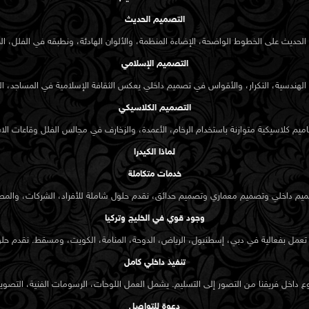
التصميم الحديث
وذجية، وردهات،
الحديث على الخطوط الواضحة، الإضاءة المنظمة، والألوان الهادئة، ونطبقه في الفلل، ال
تادة. نصمّم مفاهيم
التصميم الإسلامي
الهندسية، التكرار، والأقواس في تصميم داخلي يعكس الثقافة الإسلامية في المساجد، ال
التصميم الكلاسيكي
ميم كلاسيكية متوازنة باستخدام الرخام، الأعمدة، والزخارف في مجالس الفلل وقاعات الا
ثر شركات التصميم
لماذا الكيدرا
. تبرز أعمالنا ليس من
خدمات متكاملة
ائنا.
ميم داخلي وتصميم معماري وتصميم حدائق، نقدم حلول شاملة للأفراد، الشركات، والمطو
وجود قوي في الخليج وتركيا
مارة موثوق، قادر على
افية — من زيارات
ي تعمل بفعالية في دبي، إسطنبول، الرياض، الدوحة، المنامة، الكويت، ومسقط. نقدم 
تنفيذ داخلي كامل
 داخل فريقنا من التصور إلى التسليم. يشمل العمل اللوحات، الرسومات الفنية، التصوير ا
دعوة للتواصل