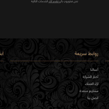
نحن فخورون بأن نقدم لك الخدمات التالية
ة تجمع بين الخصوصية
لى تدفق المساحة،
الإطلالات الداخلية
منزل.
روابط سريعة
اب
 نحرص على وجود مناطق
لداخلي لدينا في
أعمالنا
نصر مستقل.
أخبار الشركة
آراء العملاء
مشاريع منفذة
اتصل بنا