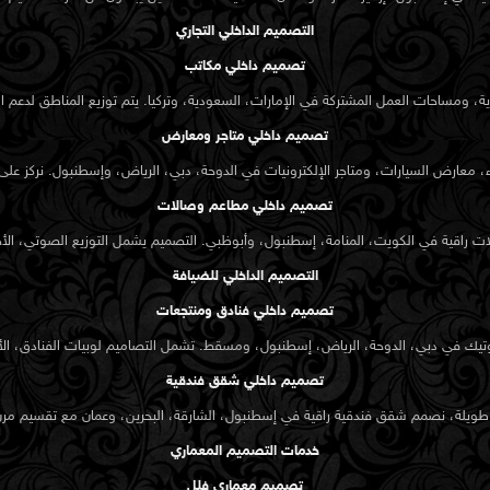
التصميم الداخلي التجاري
تصميم داخلي مكاتب
رية، ومساحات العمل المشتركة في الإمارات، السعودية، وتركيا. يتم توزيع المناطق لدعم 
ل والغرض. يطوّر
تصميم داخلي متاجر ومعارض
تبار قوانين التخطيط،
، معارض السيارات، ومتاجر الإلكترونيات في الدوحة، دبي، الرياض، وإسطنبول. نركز على
تصميم داخلي مطاعم وصالات
راقية في الكويت، المنامة، إسطنبول، وأبوظبي. التصميم يشمل التوزيع الصوتي، الأجواء
لوك الظل، وخامات
التصميم الداخلي للضيافة
الخطوط والشبكات
تصميم داخلي فنادق ومنتجعات
يك في دبي، الدوحة، الرياض، إسطنبول، ومسقط. تشمل التصاميم لوبيات الفنادق، الأج
تصميم داخلي شقق فندقية
 طويلة، نصمم شقق فندقية راقية في إسطنبول، الشارقة، البحرين، وعمان مع تقسيم مرن
ساحات الخارجية
خدمات التصميم المعماري
ضراء تُدرج لتعزيز
تصميم معماري فلل