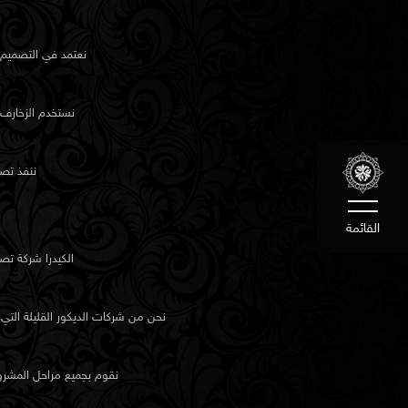
تطوير المفاهيم للمطورين
تتعاون الكيدرا مع شركات التطوير العقاري لتصميم وحدات نم
نعتمد في التصميم 
ومناطق مشتركة تعكس هوية المشروع دون تكرار النماذج المع
تدعم جاذبية السوق دون التفريط في التميّز.
نستخدم الزخارف 
لماذا تختار استوديو الكيدرا في المنامة
ننفذ تصا
الكيدرا ليست مجرد شركة تصميم معماري. إنها واحدة من أك
الداخلي خبرة في المنامة، وتعمل برؤية واضحة واحترام وتركيز
القائمة
خلال الضجيج البصري، بل من خلال مدى انسجامها مع حياة عمل
الكيدرا شركة تص
يثق بنا العملاء في البحرين كشركة تصميم داخلي واستوديو ع
تنفيذ المشاريع الصغيرة والكبيرة بدقة. نتابع كل مرحلة باحتر
نحن من شركات الديكور القليلة الت
الموقع إلى الرسومات التفصيلية والإشراف على التنفيذ.
نقوم بجميع مراحل المشروع
الخطوة التالية