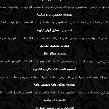
 دبي، الرياض، إسطنبول، والدوحة، يشمل خطوط الأسقف، الواجهات، وتخطيط المداخل، م
تصميم معماري أبراج سكنية
براج الشقق في جدة، أبوظبي، إسطنبول، ومدينة الكويت. التخطيط يشمل توزيع الشقق، 
تصميم معماري أبراج تجارية
تنوعة لتناسب وظيفة
لأبراج التجارية في دبي، الرياض، الدوحة، والمنامة، مع تخطيط المساحات، الواجهات، والت
الصناعية. نستخدم
خدمات تصميم الحدائق
لمصقولة حسب السياق،
تصميم حدائق فلل
في دبي، الدوحة، الرياض، وإسطنبول. تشمل المشاريع توزيع الحدائق، النوافير، البرجولات،
تصميم المساحات الخارجية التجارية
تحتاج إلى مساحات خارجية مدروسة. نوفر جلسات خارجية، ممرات دخول، ومساحات خضراء ف
. نرتب المساحات
تصميم حدائق عامة ونصف عامة
ية دون إرباك للمكان.
 في المجمعات السكنية، الفنادق، ومراكز الاستجمام. يشمل التصميم الأعمال الصلبة، الز
التغطية الجغرافية
 نصمّم أثاثًا مخصصًا
الإمارات – دبي وجميع الإمارات