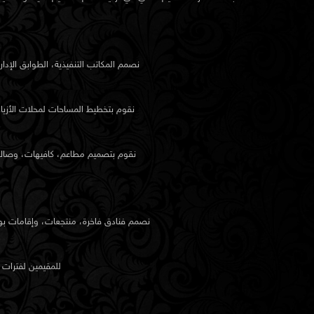
الهندسة المعمارية وتصميم المباني
مفاهيم إنشاء جديدة
نصمم المكاتب التنفيذية، الطوابق الإدا
سواء كانت سكنية أو تجارية، يبدأ كل مشروع بحوار حول الشك
استوديو العمارة في الكيدرا مفاهيم بناء أصلية تأخذ بعين الاع
نقوم بتخطيط المساحات لمحلات الأزياء
وأبعاد الأرض، ورؤية العميل.
نقوم بتصميم مطاعم، كافيهات، وصالات 
تصميم الواجهات الخارجية
الواجهة هي هوية المبنى. عند تصميم الواجهات، نركز على س
التكسية، وتناسقها مع المشهد العمراني. نستخدم النقوش و
بشكل استراتيجي لخلق تأثير بصري مدروس.
نصمم فنادق فاخرة، منتجعات، وإقامات بوت
المساحات الخارجية وتنسيق الحدائق
للمقيمين لفترات
من التراسات الخاصة إلى الحدائق المشتركة، يتم تخطيط الم
لتتكامل مع المشروع ككل. النوافير، والمسارات، والمناطق الخ