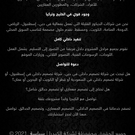
للأفراد، الشركات، والمطورين العقاريين.
وجود قوي في الخليج وتركيا
نحن من شركات الديكور القليلة التي تعمل بفعالية في دبي، إسطنبول، الرياض،
الدوحة، المنامة، الكويت، ومسقط. نقدم حلول مصممة لتناسب السوق المحلي.
تنفيذ داخلي كامل
نقوم بجميع مراحل المشروع داخل فريقنا من التصور إلى التسليم. يشمل العمل
اللوحات، الرسومات الفنية، التصوير الثلاثي، وزيارات الموقع.
دعوة للتواصل
هل تبحث عن شركة تصميم داخلي في دبي، شركة تصميم داخلي في إسطنبول، أو
شركة تصميم داخلي في السعودية أو قطر أو الكويت أو البحرين أو عمان؟
هل تحتاج إلى تصميم معماري أو تصميم حدائق شامل؟
تواصل مع الكيدرا وابدأ مشروعك بثقة.
تصفح خدماتنا في التصميم الداخلي، التصميم المعماري، وتصميم الحدائق. تواصل
معنا الآن لحجز استشارتك.
© 2021. جميع الحقوق محفوظة لشركة الكيدرا |
سياسة