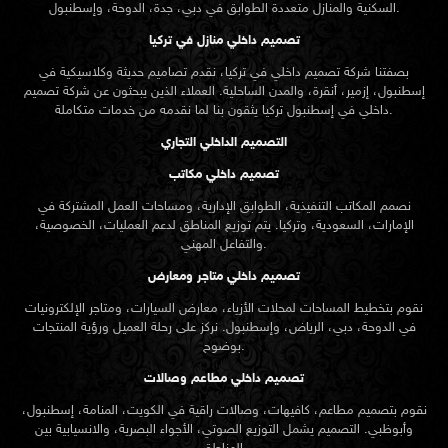
السكنية والمنازل متعددة الطوابق في دبي، جدة، الدوحة، وإسطنبول.
احجز موعدك مع فريق الكيدرا الآن اكتشف المزيد على موقعنا
تصميم داخلي منازل في تركيا
الإلكتروني عن خدمات التصميم الداخلي في المهبولة
بصفتنا شركة تصميم داخلي في تركيا، نقدم تصاميم حديثة وكلاسيكية في
إسطنبول، إزمير، أنقرة، والمدن الساحلية. العملاء الذين يبحثون عن
شركة تصميم
تركيا يثقون بنا لما نقدمه من خدمات متكاملة.
داخلي في إسطنبول
التصميم الداخلي التجاري
تصميم داخلي مكاتب
نصمم المكاتب التنفيذية، الطوابق الإدارية، ومساحات العمل المشتركة في
الإمارات، السعودية، وتركيا. يتم توزيع المناطق لدعم العمليات، الخصوصية،
والتفاعل المهني.
تصميم داخلي متاجر ومعارض
نقوم بتخطيط المساحات لمحلات الأزياء، معارض السيارات، ومتاجر الإلكترونيات
في الدوحة، دبي، الرياض، وإسطنبول. نركز على رحلة العميل ورؤية المنتجات
بوضوح.
تصميم داخلي مطاعم وصالات
نقوم بتصميم مطاعم، كافيهات، وصالات راقية في الكويت، المنامة، إسطنبول،
وأبوظبي. التصميم يشمل التوزيع الصوتي، الأجواء البصرية، والانسيابية بين