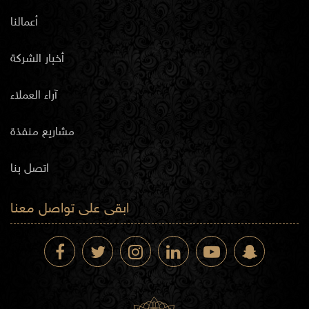
أعمالنا
نصمم المكاتب، الكافيهات، والمطاعم في المهبولة:
أخبار الشركة
ديكور مكاتب يعزز إنتاجية الفريق
تصميم كافيهات ومطاعم يجذب الزبائن
تخطيط داخلي لمتاجر ومحلات حسب العلامة التجارية
آراء العملاء
حزم تصميم داخلي وتنفيذ كامل: اختر باقة متكاملة تشمل التصميم،
مشاريع منفذة
التنفيذ، والإشراف الكامل على المشروع.
اتصل بنا
تصميم مباني سكنية واستثمارية في المهبولة
ابقى على تواصل معنا
تخطيط مجمعات سكنية عمودية وافقية
تصميم فنادق وعيادات بأسلوب عملي ومستدام
إعداد مخططات معمارية مرنة قابلة للتطوير
لماذا تختار الكيدرا؟