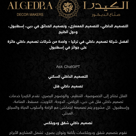
خبرة خليجية واسعة في مجال التصميم الداخلي والعمارة
فريق متخصص في التصميم الداخلي الحديث
فهم عميق لذوق العميل الكويتي ومتطلبات السوق المحلي
التصميم الداخلي، التصميم المعماري، وتصميم الحدائق في دبي، إسطنبول،
تصميم داخلي يعكس الثقافة الكويتية: نستخدم النقوش العربية
ودول الخليج
والخامات الملائمة للمناخ الخليجي مثل الرخام، الخشب الطبيعي،
أفضل شركة تصميم داخلي في تركيا - واحدة من شركات تصميم داخلي حائزة
والواجهات العازلة للحرارة.
على جوائز في إسطنبول
مرونة التصميم: حلول تصميم داخلي مخصصة للعائلات المتنامية
Ask ChatGPT
والمساحات المتعددة الاستخدام.
التصميم الداخلي السكني
تصميم داخلي فلل
استوديو الكيدرا في المهبولة – تواصل معنا اليوم
الفلل تحتاج إلى الخصوصية، التنظيم، والوضوح البصري. تقدم الكيدرا خدمات
تصميم داخلي فلل في دبي، الرياض، الدوحة، الكويت، مسقط، المنامة،
إذا كنت تبحث عن شركة تصميم داخلي في المهبولة تقدم الجودة
وإسطنبول. كل مشروع يتم تصميمه ليتماشى مع الراحة وأسلوب الحياة والسياق
والابتكار،
تواصل مع الكيدرا
الآن لحجز استشارتك المجانية. نحن نوفر
المحلي.
خدمات تصميم داخلي وديكور فاخر للفلل، الشقق، والمشاريع
تصميم داخلي شقق ودوبلكس
التجارية في الكويت.
نقوم بتصميم شقق ودوبلكسات بأناقة وتوازن بصري. تشمل المشاريع الأبراج