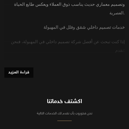
وتصميم معماري حديث يناسب ذوق العملاء ويعكس طابع الحياة
العصرية.
خدمات تصميم داخلي شقق وفلل في المهبولة
إذا كنت تبحث عن أفضل شركة تصميم داخلي في المهبولة، فنحن
نقدم:
تصميم داخلي فلل مودرن ومفروشات مخصصة
تشطيبات داخلية فاخرة بخامات عالية الجودة
قراءة المزيد
توزيع الإضاءة والمساحات بما يتناسب مع نمط الحياة الكويتي
تصميم غرف معيشة، نوم، ومطابخ نُخصص التصاميم بحسب
متطلبات العميل، مع مراعاة الانسيابية، وتوازن الألوان، والتخزين
اكشتف خدماتنا
الذكي.
نحن فخورون بأن نقدم لك الخدمات التالية
ديكور داخلي حسب الطلب في المهبولة