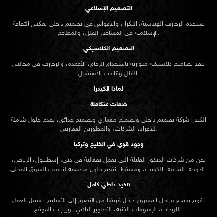
التصميم الإسلامي
نستخدم الزخارف الهندسية، التكرار، والأقواس في تصميم داخلي يعكس الثقافة
الإسلامية في المساجد، الفلل، والمطاعم.
التصميم الكلاسيكي
ننفذ تصاميم كلاسيكية متوازنة باستخدام الرخام، الأعمدة، والزخارف في مجالس
الفلل وقاعات الاستقبال.
لماذا الكيدرا
خدمات متكاملة
الكيدرا شركة تصميم داخلي وتصميم معماري وتصميم حدائق، نقدم حلول شاملة
للأفراد، الشركات، والمطورين العقاريين.
وجود قوي في الخليج وتركيا
نحن من شركات الديكور القليلة التي تعمل بفعالية في دبي، إسطنبول، الرياض،
الدوحة، المنامة، الكويت، ومسقط. نقدم حلول مصممة لتناسب السوق المحلي.
تنفيذ داخلي كامل
نقوم بجميع مراحل المشروع داخل فريقنا من التصور إلى التسليم. يشمل العمل
اللوحات، الرسومات الفنية، التصوير الثلاثي، وزيارات الموقع.