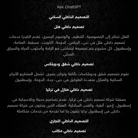
Ask ChatGPT
التصميم الداخلي السكني
تصميم داخلي فلل
الفلل تحتاج إلى الخصوصية، التنظيم، والوضوح البصري. تقدم الكيدرا خدمات
تصميم داخلي فلل في دبي، الرياض، الدوحة، الكويت، مسقط، المنامة،
وإسطنبول. كل مشروع يتم تصميمه ليتماشى مع الراحة وأسلوب الحياة والسياق
المحلي.
تصميم داخلي شقق ودوبلكس
نقوم بتصميم شقق ودوبلكسات بأناقة وتوازن بصري. تشمل المشاريع الأبراج
السكنية والمنازل متعددة الطوابق في دبي، جدة، الدوحة، وإسطنبول.
تصميم داخلي منازل في تركيا
بصفتنا شركة تصميم داخلي في تركيا، نقدم تصاميم حديثة وكلاسيكية في
إسطنبول، إزمير، أنقرة، والمدن الساحلية. العملاء الذين يبحثون عن
شركة تصميم
تركيا يثقون بنا لما نقدمه من خدمات متكاملة.
داخلي في إسطنبول
التصميم الداخلي التجاري
تصميم داخلي مكاتب