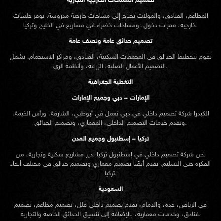
تصميم المساحات الخارجية التجارية
المطاعم، الفنادق، والمولات تحتاج إلى مساحات خارجية مدروسة. نوفر جلسات
خارجية، ممرات دخول، ومساحات خضراء في مشاريع في الخليج وتركيا.
تصميم حدائق عامة ونصف عامة
نقوم بتخطيط الحدائق في المجمعات السكنية، الفنادق، ومراكز الاستجمام. يشمل
التصميم الأعمال الصلبة، الزراعة، وأنظمة الري.
التغطية الجغرافية
الإمارات – دبي وجميع الإمارات
الكيدرا شركة تصميم داخلي في دبي تعمل في أبوظبي، الشارقة، ورأس الخيمة،
وتقدم خدمات التصميم الداخلي، المعماري، وتصميم الحدائق.
تركيا – إسطنبول وجميع المدن
نحن شركة تصميم داخلي في إسطنبول تركيا ندير مشاريع سكنية وتجارية، من
الفكرة حتى التسليم. نقدم أيضًا تصميم معماري وتصميم حدائق في مختلف أنحاء
تركيا.
السعودية
في الرياض، جدة، والدمام، نقدم تصميم داخلي فلل، تصميم مطاعم، تصميم
فنادق، وخدمات معمارية، بالإضافة إلى تنسيق الحدائق الخاصة والتجارية.