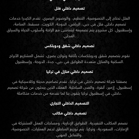
تصميم داخلي فلل
الفلل تحتاج إلى الخصوصية، التنظيم، والوضوح البصري. تقدم الكيدرا خدمات
تصميم داخلي فلل في دبي، الرياض، الدوحة، الكويت، مسقط، المنامة،
وإسطنبول. كل مشروع يتم تصميمه ليتماشى مع الراحة وأسلوب الحياة والسياق
المحلي.
تصميم داخلي شقق ودوبلكس
نقوم بتصميم شقق ودوبلكسات بأناقة وتوازن بصري. تشمل المشاريع الأبراج
السكنية والمنازل متعددة الطوابق في دبي، جدة، الدوحة، وإسطنبول.
تصميم داخلي منازل في تركيا
بصفتنا شركة تصميم داخلي في تركيا، نقدم تصاميم حديثة وكلاسيكية في
إسطنبول، إزمير، أنقرة، والمدن الساحلية. العملاء الذين يبحثون عن
شركة تصميم
تركيا يثقون بنا لما نقدمه من خدمات متكاملة.
داخلي في إسطنبول
التصميم الداخلي التجاري
تصميم داخلي مكاتب
نصمم المكاتب التنفيذية، الطوابق الإدارية، ومساحات العمل المشتركة في
الإمارات، السعودية، وتركيا. يتم توزيع المناطق لدعم العمليات، الخصوصية،
والتفاعل المهني.