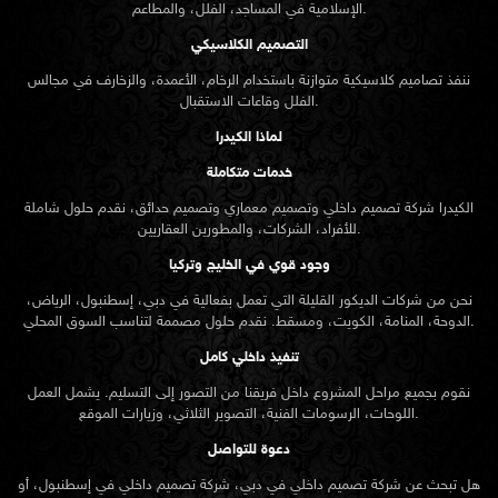
الإسلامية في المساجد، الفلل، والمطاعم.
التصميم الكلاسيكي
ننفذ تصاميم كلاسيكية متوازنة باستخدام الرخام، الأعمدة، والزخارف في مجالس
الفلل وقاعات الاستقبال.
لماذا الكيدرا
خدمات متكاملة
الكيدرا شركة تصميم داخلي وتصميم معماري وتصميم حدائق، نقدم حلول شاملة
للأفراد، الشركات، والمطورين العقاريين.
وجود قوي في الخليج وتركيا
نحن من شركات الديكور القليلة التي تعمل بفعالية في دبي، إسطنبول، الرياض،
الدوحة، المنامة، الكويت، ومسقط. نقدم حلول مصممة لتناسب السوق المحلي.
تنفيذ داخلي كامل
نقوم بجميع مراحل المشروع داخل فريقنا من التصور إلى التسليم. يشمل العمل
اللوحات، الرسومات الفنية، التصوير الثلاثي، وزيارات الموقع.
دعوة للتواصل
هل تبحث عن شركة تصميم داخلي في دبي، شركة تصميم داخلي في إسطنبول، أو