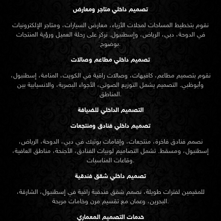
تصميم داخلي متاجر ومعارض
نقوم بتخطيط المساحات لمحلات الأزياء، معارض السيارات، ومتاجر الإلكترونيات
في الدوحة، دبي، الرياض، وإسطنبول. نركز على رحلة العميل ورؤية المنتجات
بوضوح.
تصميم داخلي مطاعم وصالات
نقوم بتصميم مطاعم، كافيهات، وصالات راقية في الكويت، المنامة، إسطنبول،
وأبوظبي. التصميم يشمل التوزيع الصوتي، الأجواء البصرية، والانسيابية بين
المناطق.
التصميم الداخلي للضيافة
تصميم داخلي فنادق ومنتجعات
نصمم فنادق فاخرة، منتجعات، وإقامات بوتيك في دبي، الدوحة، الرياض،
إسطنبول، ومسقط. تشمل التصاميم لوبيات الفنادق، الأجنحة، مناطق العافية،
وقاعات المناسبات.
تصميم داخلي شقق فندقية
للمقيمين لفترات طويلة، نصمم شقق فندقية راقية في إسطنبول، الشارقة،
البحرين، وعمان مع تقسيم مرن وخامات مريحة.
خدمات التصميم المعماري