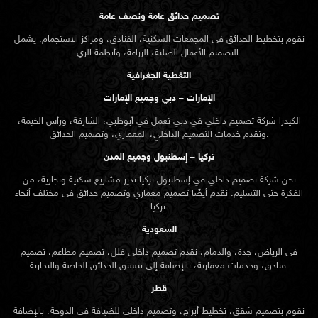
تصميم حدائق عامة ونصف عامة
نقوم بتخطيط الحدائق في المجمعات السكنية، الفنادق، ومراكز الاستجمام. يشمل
التصميم الأعمال الصلبة، الزراعة، وأنظمة الري.
التغطية الجغرافية
الإمارات – دبي وجميع الإمارات
الكيدرا شركة تصميم داخلي في دبي تعمل في أبوظبي، الشارقة، ورأس الخيمة،
وتقدم خدمات التصميم الداخلي، المعماري، وتصميم الحدائق.
تركيا – إسطنبول وجميع المدن
نحن شركة تصميم داخلي في إسطنبول تركيا ندير مشاريع سكنية وتجارية، من
الفكرة حتى التسليم. نقدم أيضًا تصميم معماري وتصميم حدائق في مختلف أنحاء
تركيا.
السعودية
في الرياض، جدة، والدمام، نقدم تصميم داخلي فلل، تصميم مطاعم، تصميم
فنادق، وخدمات معمارية، بالإضافة إلى تنسيق الحدائق الخاصة والتجارية.
قطر
نقوم بتصميم شقق، تخطيط أبراج، وتصميم داخلي للضيافة في الدوحة، بالإضافة