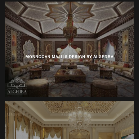
العناصر المغربية ونخطط بعناية لتحسين المساحة وضمان
توازن مثالي بين الجمال والوظيفة.
ابدأ رحلتك في تصميم المجلس على الطراز المغربي مع
الكيدرا، وحوّل مساحتك إلى فن يعبر عن الثقافة المغربية
والأناقة العصرية.
MORROCAN MAJLIS DESIGN BY ALGEDRA
تواصل معنا
اليوم للبدء في رحلة إنشاء مجلس فريد يعكس
شخصيتك ويجمع بين التراث والحداثة.