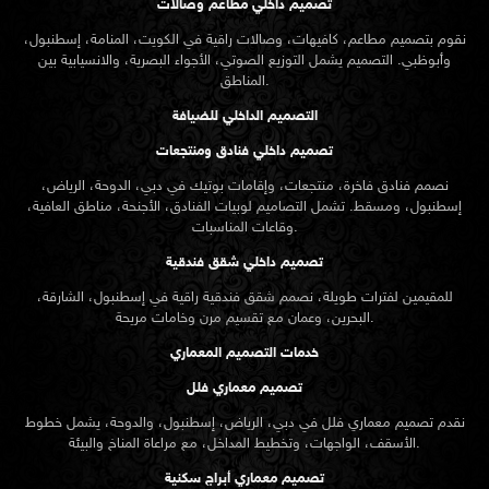
تصميم داخلي مطاعم وصالات
نقوم بتصميم مطاعم، كافيهات، وصالات راقية في الكويت، المنامة، إسطنبول،
وأبوظبي. التصميم يشمل التوزيع الصوتي، الأجواء البصرية، والانسيابية بين
المناطق.
التصميم الداخلي للضيافة
تصميم داخلي فنادق ومنتجعات
نصمم فنادق فاخرة، منتجعات، وإقامات بوتيك في دبي، الدوحة، الرياض،
إسطنبول، ومسقط. تشمل التصاميم لوبيات الفنادق، الأجنحة، مناطق العافية،
وقاعات المناسبات.
تصميم داخلي شقق فندقية
للمقيمين لفترات طويلة، نصمم شقق فندقية راقية في إسطنبول، الشارقة،
البحرين، وعمان مع تقسيم مرن وخامات مريحة.
خدمات التصميم المعماري
تصميم معماري فلل
نقدم
تصميم معماري
فلل في دبي، الرياض، إسطنبول، والدوحة، يشمل خطوط
الأسقف، الواجهات، وتخطيط المداخل، مع مراعاة المناخ والبيئة.
تصميم معماري أبراج سكنية