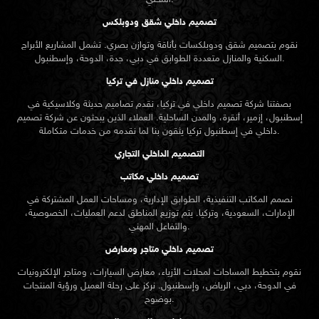
تصميم داخلي شقق ودوبلكس
نقوم بتصميم شقق ودوبلكسات بأناقة وتوازن بصري. تشمل المشاريع الأبراج
السكنية والمنازل متعددة الطوابق في دبي، جدة، الدوحة، وإسطنبول.
تصميم داخلي منازل في تركيا
بصفتنا شركة تصميم داخلي في تركيا، نقدم تصاميم حديثة وكلاسيكية في
إسطنبول، إزمير، أنقرة، والمدن الساحلية. العملاء الذين يبحثون عن
شركة تصميم
تركيا يثقون بنا لما نقدمه من خدمات متكاملة.
داخلي في إسطنبول
التصميم الداخلي التجاري
تصميم داخلي مكاتب
نصمم المكاتب التنفيذية، الطوابق الإدارية، ومساحات العمل المشتركة في
الإمارات، السعودية، وتركيا. يتم توزيع المناطق لدعم العمليات، الخصوصية،
والتفاعل المهني.
تصميم داخلي متاجر ومعارض
نقوم بتخطيط المساحات لمحلات الأزياء، معارض السيارات، ومتاجر الإلكترونيات
في الدوحة، دبي، الرياض، وإسطنبول. نركز على رحلة العميل ورؤية المنتجات
بوضوح.