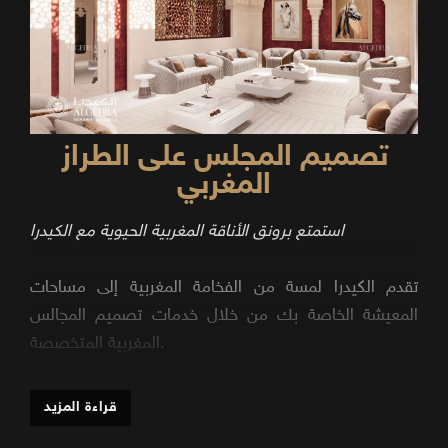
تصميم المجلس على الطراز
المغربي
استمتع برونق الأناقة المغربية الحيوية مع الكيدرا
تقدم الكيدرا لمسة من الفخامة المغربية إلى مساحات
المعيشة الخاصة بك من خلال خدمات تصميم المجالس
المغربية المتخصصة.
بفضل خبرتنا في إبداع تصاميم داخلية ذات طابع ثقافي غني
وجمالي، نقدم العديد من التصاميم التي تجمع بين التقاليد
قراءة المزيد
المغربية والأناقة المعاصرة بشكل مثالي.