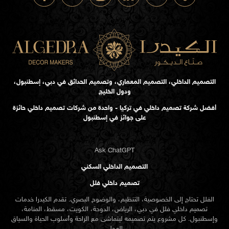
التصميم الداخلي، التصميم المعماري، وتصميم الحدائق في دبي، إسطنبول،
ودول الخليج
أفضل شركة تصميم داخلي في تركيا - واحدة من شركات تصميم داخلي حائزة
على جوائز في إسطنبول
Ask ChatGPT
التصميم الداخلي السكني
تصميم داخلي فلل
الفلل تحتاج إلى الخصوصية، التنظيم، والوضوح البصري. تقدم الكيدرا خدمات
تصميم داخلي فلل في دبي، الرياض، الدوحة، الكويت، مسقط، المنامة،
وإسطنبول. كل مشروع يتم تصميمه ليتماشى مع الراحة وأسلوب الحياة والسياق
المحلي.