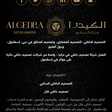
التصميم الداخلي، التصميم المعماري، وتصميم الحدائق في دبي، إسطنبول،
ودول الخليج
أفضل شركة تصميم داخلي في تركيا - واحدة من شركات تصميم داخلي حائزة
على جوائز في إسطنبول
Ask ChatGPT
التصميم الداخلي السكني
تصميم داخلي فلل
الفلل تحتاج إلى الخصوصية، التنظيم، والوضوح البصري. تقدم الكيدرا خدمات
تصميم داخلي فلل في دبي، الرياض، الدوحة، الكويت، مسقط، المنامة،
وإسطنبول. كل مشروع يتم تصميمه ليتماشى مع الراحة وأسلوب الحياة والسياق