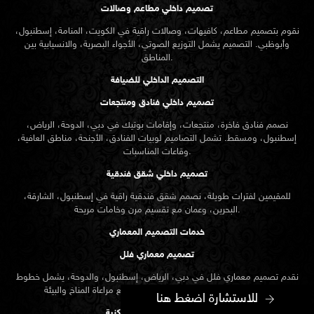
تصميم داخلي مطاعم وصالات
نقوم بتصميم مطاعم، كافيهات، وصالات راقية في الكويت، المنامة، إسطنبول،
وأبوظبي. التصميم يشمل التوزيع الصوتي، الأجواء البصرية، والانسيابية بين
المناطق.
التصميم الداخلي للضيافة
تصميم داخلي فنادق ومنتجعات
نصمم فنادق فاخرة، منتجعات، وإقامات بوتيك في دبي، الدوحة، الرياض،
إسطنبول، ومسقط. تشمل التصاميم لوبيات الفنادق، الأجنحة، مناطق العافية،
وقاعات المناسبات.
تصميم داخلي شقق فندقية
للمقيمين لفترات طويلة، نصمم شقق فندقية راقية في إسطنبول، الشارقة،
البحرين، وعمان مع تقسيم مرن وخامات مريحة.
خدمات التصميم المعماري
تصميم معماري فلل
نقدم
تصميم معماري
فلل في دبي، الرياض، إسطنبول، والدوحة، يشمل خطوط
الأسقف، الواجهات، وتخطيط المداخل، مع مراعاة المناخ والبيئة.
للاستشارة اضغط هنا
تصميم معماري أبراج سكنية