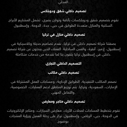
المحلي.
تصميم داخلي شقق ودوبلكس
نقوم بتصميم شقق ودوبلكسات بأناقة وتوازن بصري. تشمل المشاريع الأبراج
السكنية والمنازل متعددة الطوابق في دبي، جدة، الدوحة، وإسطنبول.
تصميم داخلي منازل في تركيا
بصفتنا شركة تصميم داخلي في تركيا، نقدم تصاميم حديثة وكلاسيكية في
إسطنبول، إزمير، أنقرة، والمدن الساحلية. العملاء الذين يبحثون عن
شركة تصميم
تركيا يثقون بنا لما نقدمه من خدمات متكاملة.
داخلي في إسطنبول
التصميم الداخلي التجاري
تصميم داخلي مكاتب
نصمم المكاتب التنفيذية، الطوابق الإدارية، ومساحات العمل المشتركة في
الإمارات، السعودية، وتركيا. يتم توزيع المناطق لدعم العمليات، الخصوصية،
والتفاعل المهني.
تصميم داخلي متاجر ومعارض
نقوم بتخطيط المساحات لمحلات الأزياء، معارض السيارات، ومتاجر الإلكترونيات
في الدوحة، دبي، الرياض، وإسطنبول. نركز على رحلة العميل ورؤية المنتجات
بوضوح.