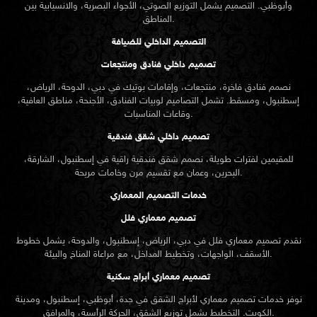
وأبوظبي. التصميم يشمل التوزيع الصوتي، الأجواء البصرية، والانسيابية بين
المناطق.
التصميم الداخلي للضيافة
تصميم داخلي فنادق ومنتجعات
نصمم فنادق فاخرة، منتجعات، وإقامات بوتيك في دبي، الدوحة، الرياض،
إسطنبول، ومسقط. تشمل التصاميم لوبيات الفنادق، الأجنحة، مناطق العافية،
وقاعات المناسبات.
تصميم داخلي شقق فندقية
للمقيمين لفترات طويلة، نصمم شقق فندقية راقية في إسطنبول، الشارقة،
البحرين، وعمان مع تقسيم مرن وخامات مريحة.
خدمات التصميم المعماري
تصميم معماري فلل
نقدم
تصميم معماري
فلل في دبي، الرياض، إسطنبول، والدوحة، يشمل خطوط
الأسقف، الواجهات، وتخطيط المداخل، مع مراعاة المناخ والبيئة.
تصميم معماري أبراج سكنية
نوفر خدمات تصميم معماري لأبراج الشقق في جدة، أبوظبي، إسطنبول، ومدينة
الكويت. التخطيط يشمل توزيع الشقق، الحركة الرأسية، والمرافق.