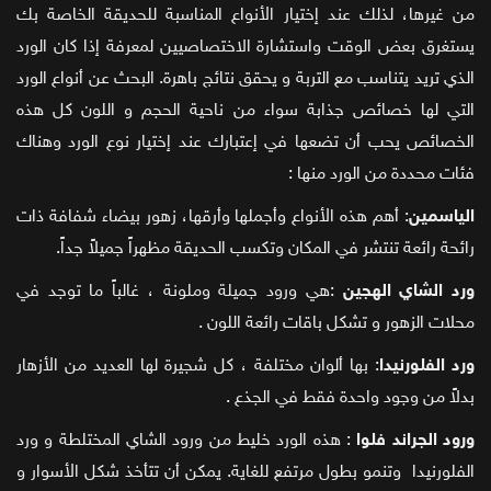
من غيرها، لذلك عند إختيار الأنواع المناسبة للحديقة الخاصة بك
يستغرق بعض الوقت واستشارة الاختصاصيين لمعرفة إذا كان الورد
الذي تريد يتناسب مع التربة و يحقق نتائج باهرة. البحث عن أنواع الورد
التي لها خصائص جذابة سواء من ناحية الحجم و اللون كل هذه
الخصائص يحب أن تضعها في إعتبارك عند إختيار نوع الورد وهناك
فئات محددة من الورد منها :
الياسمين
: أهم هذه الأنواع وأجملها وأرقها، زهور بيضاء شفافة ذات
رائحة رائعة تنتشر في المكان وتكسب الحديقة مظهراً جميلاً جداً.
ورد الشاي الهجين
:هي ورود جميلة وملونة ، غالباً ما توجد في
محلات الزهور و تشكل باقات رائعة اللون .
ورد الفلورنيدا
: بها ألوان مختلفة ، كل شجيرة لها العديد من الأزهار
بدلاً من وجود واحدة فقط في الجذع .
ورود الجراند فلوا
: هذه الورد خليط من ورود الشاي المختلطة و ورد
الفلورنيدا وتنمو بطول مرتفع للغاية. يمكن أن تتأخذ شكل الأسوار و