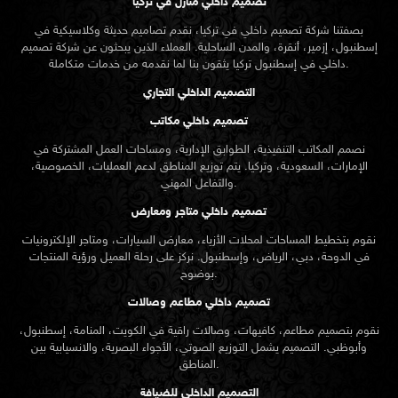
تصميم داخلي منازل في تركيا
بصفتنا شركة تصميم داخلي في تركيا، نقدم تصاميم حديثة وكلاسيكية في
إسطنبول، إزمير، أنقرة، والمدن الساحلية. العملاء الذين يبحثون عن
شركة تصميم
تركيا يثقون بنا لما نقدمه من خدمات متكاملة.
داخلي في إسطنبول
التصميم الداخلي التجاري
تصميم داخلي مكاتب
نصمم المكاتب التنفيذية، الطوابق الإدارية، ومساحات العمل المشتركة في
الإمارات، السعودية، وتركيا. يتم توزيع المناطق لدعم العمليات، الخصوصية،
والتفاعل المهني.
تصميم داخلي متاجر ومعارض
نقوم بتخطيط المساحات لمحلات الأزياء، معارض السيارات، ومتاجر الإلكترونيات
في الدوحة، دبي، الرياض، وإسطنبول. نركز على رحلة العميل ورؤية المنتجات
بوضوح.
تصميم داخلي مطاعم وصالات
نقوم بتصميم مطاعم، كافيهات، وصالات راقية في الكويت، المنامة، إسطنبول،
وأبوظبي. التصميم يشمل التوزيع الصوتي، الأجواء البصرية، والانسيابية بين
المناطق.
التصميم الداخلي للضيافة