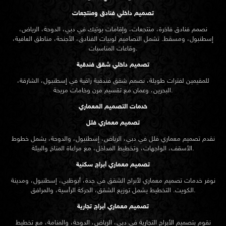
تصميم داخلي فنادق ومنتجعات
نصمم فنادق فاخرة، منتجعات، وإقامات بوتيك في دبي، الدوحة، الرياض،
إسطنبول، ومسقط. تشمل التصاميم لوبيات الفنادق، الأجنحة، مناطق العافية،
وقاعات المناسبات.
تصميم داخلي شقق فندقية
للمقيمين لفترات طويلة، نصمم شقق فندقية راقية في إسطنبول، الشارقة،
البحرين، وعمان مع تقسيم مرن وخامات مريحة.
خدمات التصميم المعماري
تصميم معماري فلل
نقدم
تصميم معماري
فلل في دبي، الرياض، إسطنبول، والدوحة، يشمل خطوط
الأسقف، الواجهات، وتخطيط المداخل، مع مراعاة المناخ والبيئة.
تصميم معماري أبراج سكنية
نوفر خدمات تصميم معماري لأبراج الشقق في جدة، أبوظبي، إسطنبول، ومدينة
الكويت. التخطيط يشمل توزيع الشقق، الحركة الرأسية، والمرافق.
تصميم معماري أبراج تجارية
نقوم بتصميم الأبراج التجارية في دبي، الرياض، الدوحة، والمنامة، مع تخطيط