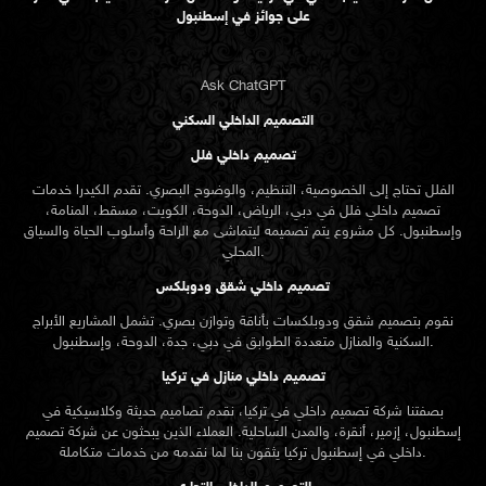
على جوائز في إسطنبول
Ask ChatGPT
التصميم الداخلي السكني
تصميم داخلي فلل
الفلل تحتاج إلى الخصوصية، التنظيم، والوضوح البصري. تقدم الكيدرا خدمات
تصميم داخلي فلل في دبي، الرياض، الدوحة، الكويت، مسقط، المنامة،
وإسطنبول. كل مشروع يتم تصميمه ليتماشى مع الراحة وأسلوب الحياة والسياق
المحلي.
تصميم داخلي شقق ودوبلكس
نقوم بتصميم شقق ودوبلكسات بأناقة وتوازن بصري. تشمل المشاريع الأبراج
السكنية والمنازل متعددة الطوابق في دبي، جدة، الدوحة، وإسطنبول.
تصميم داخلي منازل في تركيا
بصفتنا شركة تصميم داخلي في تركيا، نقدم تصاميم حديثة وكلاسيكية في
إسطنبول، إزمير، أنقرة، والمدن الساحلية. العملاء الذين يبحثون عن
شركة تصميم
تركيا يثقون بنا لما نقدمه من خدمات متكاملة.
داخلي في إسطنبول