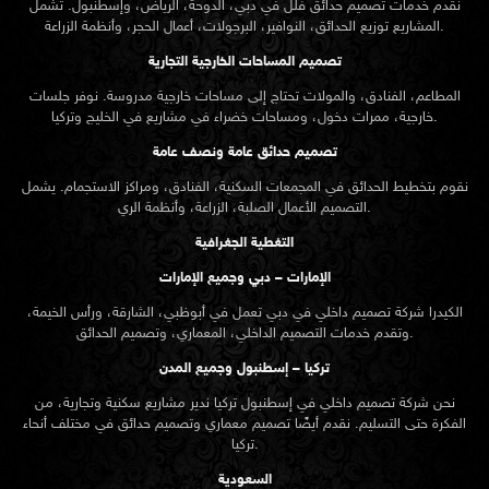
نقدم خدمات
تصميم حدائق
فلل في دبي، الدوحة، الرياض، وإسطنبول. تشمل
المشاريع توزيع الحدائق، النوافير، البرجولات، أعمال الحجر، وأنظمة الزراعة.
تصميم المساحات الخارجية التجارية
المطاعم، الفنادق، والمولات تحتاج إلى مساحات خارجية مدروسة. نوفر جلسات
خارجية، ممرات دخول، ومساحات خضراء في مشاريع في الخليج وتركيا.
تصميم حدائق عامة ونصف عامة
نقوم بتخطيط الحدائق في المجمعات السكنية، الفنادق، ومراكز الاستجمام. يشمل
التصميم الأعمال الصلبة، الزراعة، وأنظمة الري.
التغطية الجغرافية
الإمارات – دبي وجميع الإمارات
الكيدرا شركة تصميم داخلي في دبي تعمل في أبوظبي، الشارقة، ورأس الخيمة،
وتقدم خدمات التصميم الداخلي، المعماري، وتصميم الحدائق.
تركيا – إسطنبول وجميع المدن
نحن شركة تصميم داخلي في إسطنبول تركيا ندير مشاريع سكنية وتجارية، من
الفكرة حتى التسليم. نقدم أيضًا تصميم معماري وتصميم حدائق في مختلف أنحاء
تركيا.
السعودية