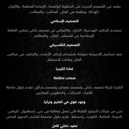
نعتمد في التصميم الحديث على الخطوط الواضحة، الإضاءة المنظمة، والألوان
الهادئة، ونطبقه في الفلل، المكاتب، والصالات.
التصميم الإسلامي
نستخدم الزخارف الهندسية، التكرار، والأقواس في تصميم داخلي يعكس الثقافة
الإسلامية في المساجد، الفلل، والمطاعم.
التصميم الكلاسيكي
ننفذ تصاميم كلاسيكية متوازنة باستخدام الرخام، الأعمدة، والزخارف في مجالس
الفلل وقاعات الاستقبال.
لماذا الكيدرا
خدمات متكاملة
الكيدرا شركة تصميم داخلي وتصميم معماري وتصميم حدائق، نقدم حلول شاملة
للأفراد، الشركات، والمطورين العقاريين.
وجود قوي في الخليج وتركيا
نحن من شركات الديكور القليلة التي تعمل بفعالية في دبي، إسطنبول، الرياض،
الدوحة، المنامة، الكويت، ومسقط. نقدم حلول مصممة لتناسب السوق المحلي.
تنفيذ داخلي كامل