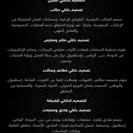
التصميم الداخلي التجاري
تصميم داخلي مكاتب
نصمم المكاتب التنفيذية، الطوابق الإدارية، ومساحات العمل المشتركة في
الإمارات، السعودية، وتركيا. يتم توزيع المناطق لدعم العمليات، الخصوصية،
والتفاعل المهني.
تصميم داخلي متاجر ومعارض
نقوم بتخطيط المساحات لمحلات الأزياء، معارض السيارات، ومتاجر الإلكترونيات
في الدوحة، دبي، الرياض، وإسطنبول. نركز على رحلة العميل ورؤية المنتجات
بوضوح.
تصميم داخلي مطاعم وصالات
نقوم بتصميم مطاعم، كافيهات، وصالات راقية في الكويت، المنامة، إسطنبول،
وأبوظبي. التصميم يشمل التوزيع الصوتي، الأجواء البصرية، والانسيابية بين
المناطق.
التصميم الداخلي للضيافة
تصميم داخلي فنادق ومنتجعات
نصمم فنادق فاخرة، منتجعات، وإقامات بوتيك في دبي، الدوحة، الرياض،
إسطنبول، ومسقط. تشمل التصاميم لوبيات الفنادق، الأجنحة، مناطق العافية،
وقاعات المناسبات.