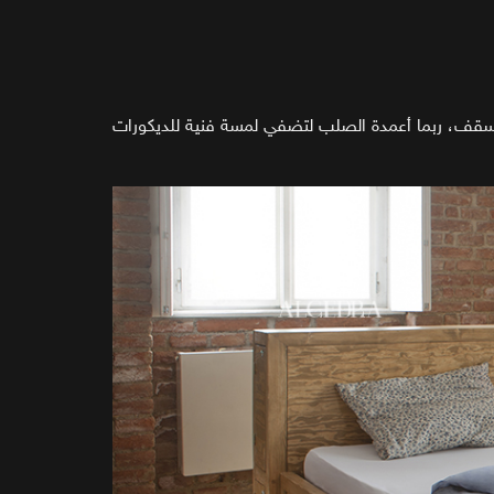
لسقف، ربما أعمدة الصلب لتضفي لمسة فنية للديكورات