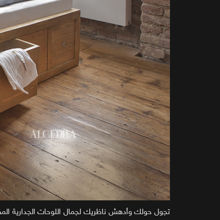
تجول حولك وأدهش ناظريك لجمال اللوحات الجدارية المص