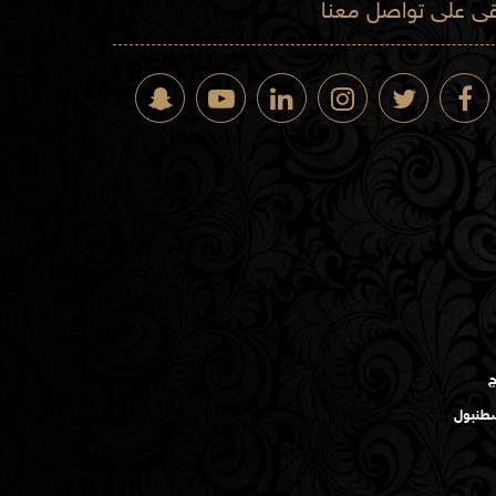
قى على تواصل معنا
ج
سطنبول