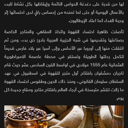
لها من قدرة على دغدغة الحواس النائمة وإيقاظها بكل نشاط للبدء
بالأعمال اليومية أو حتى لما تمنحه من إحساس راقٍ لدى احتسائها إثر
وجبة الغداء كما اعتاد الإيطاليون.
تأصلت ظاهرة احتساء القهوة واتخاذ المقاهي والمتاجر الخاصة
بصناعتها وتقديمها في شبه الجزيرة العربية بادئ ذي بدء، ومن ثم
انتقلت منها إلى أوروبا عبر الأندلس وإلى آسيا عبر بلاد فارس قديماً
لتكمل رحلتها الطويلة وتستقر في محطة عاصمة الامبراطورية
العثمانية عام 1555 ميلادي في اواسط القرن السادس عشر حيث قام
تاجران دمشقيان بافتتاح أول متجر للقهوة في اسطنبول في عهد
السلطان سليمان القانوني، ومنذ ذاك الحين وطقوس احتساء القهوة
ما زالت تنتشر مترسخة في أرجاء العالم بافتتاح متاجر ومقاهٍ جديدة كل
يوم.