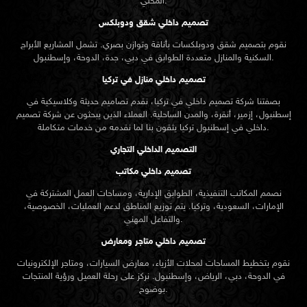
المحلي.
تصميم داخلي شقق ودوبلكس
نقوم بتصميم شقق ودوبلكسات بأناقة وتوازن بصري. تشمل المشاريع الأبراج
السكنية والمنازل متعددة الطوابق في دبي، جدة، الدوحة، وإسطنبول.
تصميم داخلي منازل في تركيا
بصفتنا شركة تصميم داخلي في تركيا، نقدم تصاميم حديثة وكلاسيكية في
إسطنبول، إزمير، أنقرة، والمدن الساحلية. العملاء الذين يبحثون عن
شركة تصميم
تركيا يثقون بنا لما نقدمه من خدمات متكاملة.
داخلي في إسطنبول
التصميم الداخلي التجاري
تصميم داخلي مكاتب
نصمم المكاتب التنفيذية، الطوابق الإدارية، ومساحات العمل المشتركة في
الإمارات، السعودية، وتركيا. يتم توزيع المناطق لدعم العمليات، الخصوصية،
والتفاعل المهني.
تصميم داخلي متاجر ومعارض
نقوم بتخطيط المساحات لمحلات الأزياء، معارض السيارات، ومتاجر الإلكترونيات
في الدوحة، دبي، الرياض، وإسطنبول. نركز على رحلة العميل ورؤية المنتجات
بوضوح.