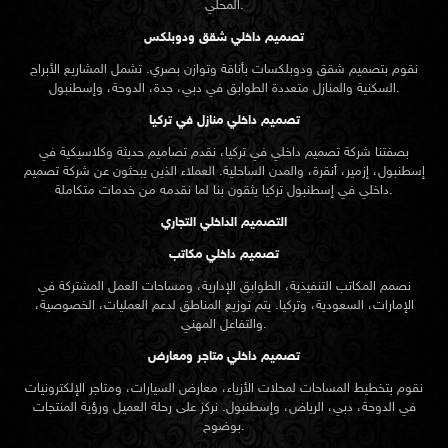
المحلي.
تصميم داخلي شقق ودوبلكس
نقوم بتصميم شقق ودوبلكسات بأناقة وتوازن بصري. تشمل المشاريع الأبراج
السكنية والمنازل متعددة الطوابق في دبي، جدة، الدوحة، وإسطنبول.
تصميم داخلي منازل في تركيا
بصفتنا شركة تصميم داخلي في تركيا، نقدم تصاميم حديثة وكلاسيكية في
إسطنبول، إزمير، أنقرة، والمدن الساحلية. العملاء الذين يبحثون عن
شركة تصميم
تركيا يثقون بنا لما نقدمه من خدمات متكاملة.
داخلي في إسطنبول
التصميم الداخلي التجاري
تصميم داخلي مكاتب
نصمم المكاتب التنفيذية، الطوابق الإدارية، ومساحات العمل المشتركة في
الإمارات، السعودية، وتركيا. يتم توزيع المناطق لدعم العمليات، الخصوصية،
والتفاعل المهني.
تصميم داخلي متاجر ومعارض
نقوم بتخطيط المساحات لمحلات الأزياء، معارض السيارات، ومتاجر الإلكترونيات
في الدوحة، دبي، الرياض، وإسطنبول. نركز على رحلة العميل ورؤية المنتجات
بوضوح.