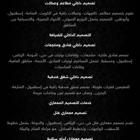
تصميم داخلي مطاعم وصالات
نقوم بتصميم مطاعم، كافيهات، وصالات راقية في الكويت، المنامة، إسطنبول،
وأبوظبي. التصميم يشمل التوزيع الصوتي، الأجواء البصرية، والانسيابية بين
المناطق.
التصميم الداخلي للضيافة
تصميم داخلي فنادق ومنتجعات
نصمم فنادق فاخرة، منتجعات، وإقامات بوتيك في دبي، الدوحة، الرياض،
إسطنبول، ومسقط. تشمل التصاميم لوبيات الفنادق، الأجنحة، مناطق العافية،
وقاعات المناسبات.
تصميم داخلي شقق فندقية
للمقيمين لفترات طويلة، نصمم شقق فندقية راقية في إسطنبول، الشارقة،
البحرين، وعمان مع تقسيم مرن وخامات مريحة.
خدمات التصميم المعماري
تصميم معماري فلل
نقدم
تصميم معماري
فلل في دبي، الرياض، إسطنبول، والدوحة، يشمل خطوط
الأسقف، الواجهات، وتخطيط المداخل، مع مراعاة المناخ والبيئة.
تصميم معماري أبراج سكنية