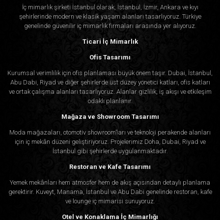
İç mimarlık şirketi İstanbul olarak, İstanbul, İzmir, Ankara ve kıyı
şehirlerinde modern ve klasik yaşam alanları tasarlıyoruz. Türkiye
genelinde güvenilir iç mimarlık firmaları arasında yer alıyoruz.
Ticari İç Mimarlık
Ofis Tasarımı
Kurumsal verimlilik için ofis planlaması büyük önem taşır. Dubai, İstanbul,
Abu Dabi, Riyad ve diğer şehirlerde üst düzey yönetici katları, ofis katları
ve ortak çalışma alanları tasarlıyoruz. Alanlar gizlilik, iş akışı ve etkileşim
odaklı planlanır.
Mağaza ve Showroom Tasarımı
Moda mağazaları, otomotiv showroom’ları ve teknoloji perakende alanları
için iç mekân düzeni geliştiriyoruz. Projelerimiz Doha, Dubai, Riyad ve
İstanbul gibi şehirlerde uygulanmaktadır.
Restoran ve Kafe Tasarımı
Yemek mekânları hem atmosfer hem de akış açısından detaylı planlama
gerektirir. Kuveyt, Manama, İstanbul ve Abu Dabi genelinde restoran, kafe
ve lounge iç mimarisi sunuyoruz.
Otel ve Konaklama İç Mimarlığı