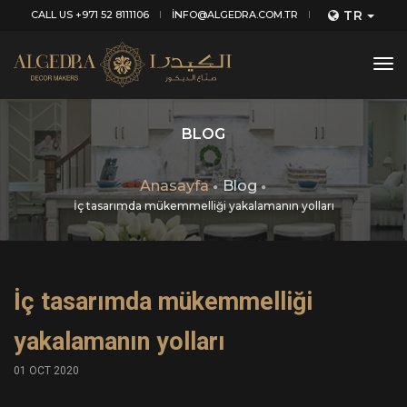
TR
CALL US +971 52 8111106
INFO@ALGEDRA.COM.TR
tog
nav
BLOG
Anasayfa
Blog
İç tasarımda mükemmelliği yakalamanın yolları
İç tasarımda mükemmelliği
yakalamanın yolları
01 OCT 2020