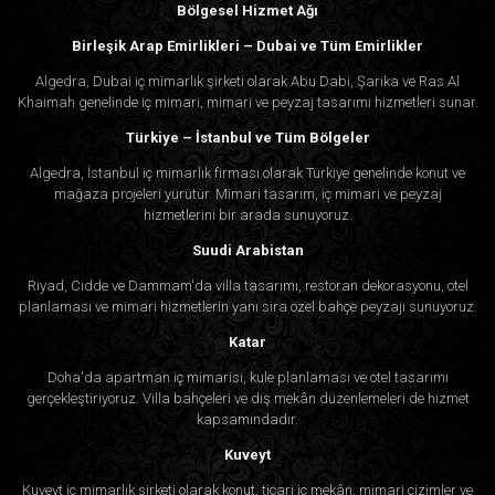
Bölgesel Hizmet Ağı
Birleşik Arap Emirlikleri – Dubai ve Tüm Emirlikler
Algedra, Dubai iç mimarlık şirketi olarak Abu Dabi, Şarika ve Ras Al
Khaimah genelinde iç mimari, mimari ve peyzaj tasarımı hizmetleri sunar.
Türkiye – İstanbul ve Tüm Bölgeler
Algedra, İstanbul iç mimarlık firması olarak Türkiye genelinde konut ve
mağaza projeleri yürütür. Mimari tasarım, iç mimari ve peyzaj
hizmetlerini bir arada sunuyoruz.
Suudi Arabistan
Riyad, Cidde ve Dammam'da villa tasarımı, restoran dekorasyonu, otel
planlaması ve mimari hizmetlerin yanı sıra özel bahçe peyzajı sunuyoruz.
Katar
Doha'da apartman iç mimarisi, kule planlaması ve otel tasarımı
gerçekleştiriyoruz. Villa bahçeleri ve dış mekân düzenlemeleri de hizmet
kapsamındadır.
Kuveyt
Kuveyt iç mimarlık şirketi olarak konut, ticari iç mekân, mimari çizimler ve