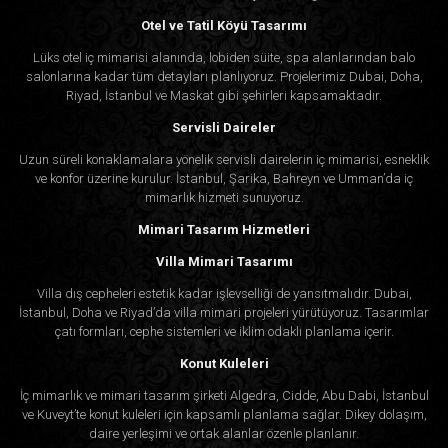
Otel ve Tatil Köyü Tasarımı
Lüks otel iç mimarisi alanında, lobiden süite, spa alanlarından balo
salonlarına kadar tüm detayları planlıyoruz. Projelerimiz Dubai, Doha,
Riyad, İstanbul ve Maskat gibi şehirleri kapsamaktadır.
Servisli Daireler
Uzun süreli konaklamalara yönelik servisli dairelerin iç mimarisi, esneklik
ve konfor üzerine kurulur. İstanbul, Şarika, Bahreyn ve Umman’da iç
mimarlık hizmeti sunuyoruz.
Mimari Tasarım Hizmetleri
Villa Mimari Tasarımı
Villa dış cepheleri estetik kadar işlevselliği de yansıtmalıdır. Dubai,
İstanbul, Doha ve Riyad’da villa mimari projeleri yürütüyoruz. Tasarımlar
çatı formları, cephe sistemleri ve iklim odaklı planlama içerir.
Konut Kuleleri
İç mimarlık ve mimari tasarım şirketi Algedra, Cidde, Abu Dabi, İstanbul
ve Kuveyt’te konut kuleleri için kapsamlı planlama sağlar. Dikey dolaşım,
daire yerleşimi ve ortak alanlar özenle planlanır.