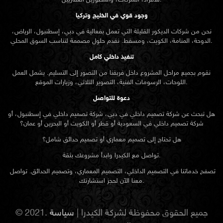
للأفراد، الشركات، والمطورين العقاريين.
وجود قوي في الخليج وتركيا
نحن من شركات الديكور القليلة التي تعمل بفعالية في دبي، إسطنبول، الرياض،
الدوحة، المنامة، الكويت، ومسقط. نقدم حلول مصممة لتناسب السوق المحلي.
تنفيذ داخلي كامل
نقوم بجميع مراحل المشروع داخل فريقنا من التصور إلى التسليم. يشمل العمل
اللوحات، الرسومات الفنية، التصوير الثلاثي، وزيارات الموقع.
دعوة للتواصل
هل تبحث عن شركة تصميم داخلي في دبي، شركة تصميم داخلي في إسطنبول، أو
شركة تصميم داخلي في السعودية أو قطر أو الكويت أو البحرين أو عمان؟
هل تحتاج إلى تصميم معماري أو تصميم حدائق شامل؟
تواصل مع الكيدرا وابدأ مشروعك بثقة.
تصفح خدماتنا في التصميم الداخلي، التصميم المعماري، وتصميم الحدائق. تواصل
معنا الآن لحجز استشارتك.
© 2021. جميع الحقوق محفوظة لشركة الكيدرا |
سياسة