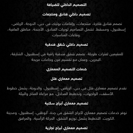
التصميم الداخلي للضيافة
تصميم داخلي فنادق ومنتجعات
نصمم فنادق فاخرة، منتجعات، وإقامات بوتيك في دبي، الدوحة، الرياض،
إسطنبول، ومسقط. تشمل التصاميم لوبيات الفنادق، الأجنحة، مناطق العافية،
وقاعات المناسبات.
تصميم داخلي شقق فندقية
للمقيمين لفترات طويلة، نصمم شقق فندقية راقية في إسطنبول، الشارقة،
البحرين، وعمان مع تقسيم مرن وخامات مريحة.
خدمات التصميم المعماري
تصميم معماري فلل
نقدم
تصميم معماري
فلل في دبي، الرياض، إسطنبول، والدوحة، يشمل خطوط
الأسقف، الواجهات، وتخطيط المداخل، مع مراعاة المناخ والبيئة.
تصميم معماري أبراج سكنية
نوفر خدمات تصميم معماري لأبراج الشقق في جدة، أبوظبي، إسطنبول، ومدينة
الكويت. التخطيط يشمل توزيع الشقق، الحركة الرأسية، والمرافق.
تصميم معماري أبراج تجارية