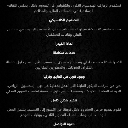
نستخدم الزخارف الهندسية، التكرار، والأقواس في تصميم داخلي يعكس الثقافة
الإسلامية في المساجد، الفلل، والمطاعم.
التصميم الكلاسيكي
ننفذ تصاميم كلاسيكية متوازنة باستخدام الرخام، الأعمدة، والزخارف في مجالس
الفلل وقاعات الاستقبال.
لماذا الكيدرا
خدمات متكاملة
الكيدرا شركة تصميم داخلي وتصميم معماري وتصميم حدائق، نقدم حلول شاملة
للأفراد، الشركات، والمطورين العقاريين.
وجود قوي في الخليج وتركيا
نحن من شركات الديكور القليلة التي تعمل بفعالية في دبي، إسطنبول، الرياض،
الدوحة، المنامة، الكويت، ومسقط. نقدم حلول مصممة لتناسب السوق المحلي.
تنفيذ داخلي كامل
نقوم بجميع مراحل المشروع داخل فريقنا من التصور إلى التسليم. يشمل العمل
اللوحات، الرسومات الفنية، التصوير الثلاثي، وزيارات الموقع.
دعوة للتواصل