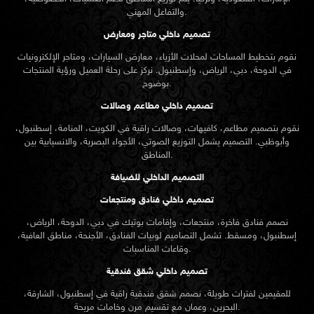
والتفاعل المهني.
تصميم داخلي متاجر ومعارض
نقوم بتخطيط المساحات لمحلات الأزياء، معارض السيارات، ومتاجر الإلكترونيات
في الدوحة، دبي، الرياض، وإسطنبول. نركز على رحلة العميل ورؤية المنتجات
بوضوح.
تصميم داخلي مطاعم وصالات
نقوم بتصميم مطاعم، كافيهات، وصالات راقية في الكويت، المنامة، إسطنبول،
وأبوظبي. التصميم يشمل التوزيع الصوتي، الأجواء البصرية، والانسيابية بين
المناطق.
التصميم الداخلي للضيافة
تصميم داخلي فنادق ومنتجعات
نصمم فنادق فاخرة، منتجعات، وإقامات بوتيك في دبي، الدوحة، الرياض،
إسطنبول، ومسقط. تشمل التصاميم لوبيات الفنادق، الأجنحة، مناطق العافية،
وقاعات المناسبات.
تصميم داخلي شقق فندقية
للمقيمين لفترات طويلة، نصمم شقق فندقية راقية في إسطنبول، الشارقة،
البحرين، وعمان مع تقسيم مرن وخامات مريحة.