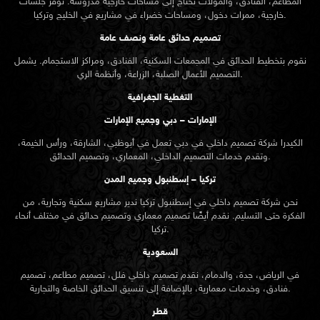
المطاعم، الفنادق، والمولات تحتاج إلى مساحات خارجية مدروسة. نوفر جلسات
خارجية، ممرات دخول، ومساحات خضراء في مشاريع في الخليج وتركيا.
تصميم حدائق عامة ونصف عامة
نقوم بتخطيط الحدائق في المجمعات السكنية، الفنادق، ومراكز الاستجمام. يشمل
التصميم الأعمال الصلبة، الزراعة، وأنظمة الري.
التغطية الجغرافية
الإمارات – دبي وجميع الإمارات
الكيدرا شركة تصميم داخلي في دبي تعمل في أبوظبي، الشارقة، ورأس الخيمة،
وتقدم خدمات التصميم الداخلي، المعماري، وتصميم الحدائق.
تركيا – إسطنبول وجميع المدن
نحن شركة تصميم داخلي في إسطنبول تركيا ندير مشاريع سكنية وتجارية، من
الفكرة حتى التسليم. نقدم أيضًا تصميم معماري وتصميم حدائق في مختلف أنحاء
تركيا.
السعودية
في الرياض، جدة، والدمام، نقدم تصميم داخلي فلل، تصميم مطاعم، تصميم
فنادق، وخدمات معمارية، بالإضافة إلى تنسيق الحدائق الخاصة والتجارية.
قطر