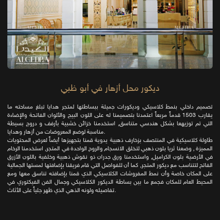
ديكور محل أزهار في أبو ظبي
تصميم داخلي بنمط كلاسيكي وديكورات جميلة ببساطتها لمتجر هدايا تبلغ مساحته ما
يقارب 1503 قدماً مربعاً اعتمدنا بتصميمنا له على اللون البيج والألوان الفاتحة والإضاءة
التي تم توزيهعا بشكل هندسي متناسق, استخدمنا خزائن خشبية بأرفف و دروج بسيطة
مناسبة لوضع المعروضات من أزهار وهدايا.
طاولة كلاسيكية في المنتصف بزخارف ذهبية يدوية قمنا بتجهيزها أيضاً لعرض المحتويات
المميزة , وضعنا ثريا بلون ذهبي لتخلق الانسجام والروح الواحدة في المتجر, استخدمنا الرخام
في الأرضية بلون الكراميل, واستخدمنا ورق جدران ذو نقوش ذهبية وخلفية باللون الأزرق
الفاتح لتتناسب مع ديكور المتجر, كما أن للفواصل التي قام فريقنا بإضافتها لمستها الجمالية
على المكان خاصة وأن نمط المفروشات الكلاسيكي الذي قمنا بإضافته تناسق معها ومع
المحيط العام للمكان فجمع ما بين بساطة الديكور الكلاسيكي وجمال الفن الفيكتوري في
تفاصيله ولونه الذهي الذي ظهر جلياً على الأثاث.