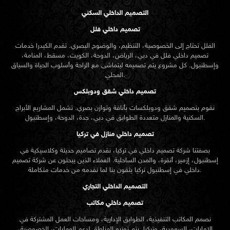
التصميم الداخلي السكني
تصميم داخلي فلل
الفلل تحتاج إلى الخصوصية، التنظيم، والوضوح البصري. تقدم الكيدرا خدمات
تصميم داخلي فلل في دبي، الرياض، الدوحة، الكويت، مسقط، المنامة،
وإسطنبول. كل مشروع يتم تصميمه ليتماشى مع الراحة وأسلوب الحياة والسياق
المحلي.
تصميم داخلي شقق ودوبلكس
نقوم بتصميم شقق ودوبلكسات بأناقة وتوازن بصري. تشمل المشاريع الأبراج
السكنية والمنازل متعددة الطوابق في دبي، جدة، الدوحة، وإسطنبول.
تصميم داخلي منازل في تركيا
بصفتنا شركة تصميم داخلي في تركيا، نقدم تصاميم حديثة وكلاسيكية في
إسطنبول، إزمير، أنقرة، والمدن الساحلية. العملاء الذين يبحثون عن
شركة تصميم
تركيا يثقون بنا لما نقدمه من خدمات متكاملة.
داخلي في إسطنبول
التصميم الداخلي التجاري
تصميم داخلي مكاتب
نصمم المكاتب التنفيذية، الطوابق الإدارية، ومساحات العمل المشتركة في
الإمارات، السعودية، وتركيا. يتم توزيع المناطق لدعم العمليات، الخصوصية،