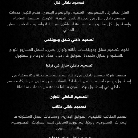
تصميم داخلي فلل
الفلل تحتاج إلى الخصوصية، التنظيم، والوضوح البصري. تقدم الكيدرا خدمات
تصميم داخلي فلل في دبي، الرياض، الدوحة، الكويت، مسقط، المنامة،
وإسطنبول. كل مشروع يتم تصميمه ليتماشى مع الراحة وأسلوب الحياة والسياق
المحلي.
تصميم داخلي شقق ودوبلكس
نقوم بتصميم شقق ودوبلكسات بأناقة وتوازن بصري. تشمل المشاريع الأبراج
السكنية والمنازل متعددة الطوابق في دبي، جدة، الدوحة، وإسطنبول.
تصميم داخلي منازل في تركيا
بصفتنا شركة تصميم داخلي في تركيا، نقدم تصاميم حديثة وكلاسيكية في
إسطنبول، إزمير، أنقرة، والمدن الساحلية. العملاء الذين يبحثون عن
شركة تصميم
تركيا يثقون بنا لما نقدمه من خدمات متكاملة.
داخلي في إسطنبول
التصميم الداخلي التجاري
تصميم داخلي مكاتب
نصمم المكاتب التنفيذية، الطوابق الإدارية، ومساحات العمل المشتركة في
الإمارات، السعودية، وتركيا. يتم توزيع المناطق لدعم العمليات، الخصوصية،
والتفاعل المهني.