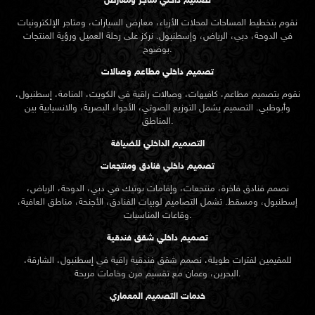
تصميم داخلي متاجر ومعارض
نقوم بتخطيط المساحات لمحلات الأزياء، معارض السيارات، ومتاجر الإلكترونيات
في الدوحة، دبي، الرياض، وإسطنبول. نركز على رحلة العميل ورؤية المنتجات
بوضوح.
تصميم داخلي مطاعم وصالات
نقوم بتصميم مطاعم، كافيهات، وصالات راقية في الكويت، المنامة، إسطنبول،
وأبوظبي. التصميم يشمل التوزيع الصوتي، الأجواء البصرية، والانسيابية بين
المناطق.
التصميم الداخلي للضيافة
تصميم داخلي فنادق ومنتجعات
نصمم فنادق فاخرة، منتجعات، وإقامات بوتيك في دبي، الدوحة، الرياض،
إسطنبول، ومسقط. تشمل التصاميم لوبيات الفنادق، الأجنحة، مناطق العافية،
وقاعات المناسبات.
تصميم داخلي شقق فندقية
للمقيمين لفترات طويلة، نصمم شقق فندقية راقية في إسطنبول، الشارقة،
البحرين، وعمان مع تقسيم مرن وخامات مريحة.
خدمات التصميم المعماري