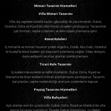
Mimari Tasarım Hizmetleri
Villa Mimari Tasarımı
Villa dış cepheleri estetik kadar işlevselliği de yansıtmalıdır. Dubai,
İstanbul, Doha ve Riyad’da villa mimari projeleri yürütüyoruz. Tasarımlar
çatı formları, cephe sistemleri ve iklim odaklı planlama içerir.
Konut Kuleleri
İç mimarlık ve mimari tasarım şirketi Algedra, Cidde, Abu Dabi, İstanbul
ve Kuveyt’te konut kuleleri için kapsamlı planlama sağlar. Dikey dolaşım,
daire yerleşimi ve ortak alanlar özenle planlanır.
Ticari Kule Tasarımı
İş kulelerinde esneklik ve netlik önceliklidir. Dubai, Doha, Riyad ve
Manama’da ticari kulelerin mimari planlamasını yürütüyoruz. Tasarım,
kat planları, cephe mühendisliği ve erişim sistemlerini kapsar.
Peyzaj Tasarımı Hizmetleri
Villa Bahçeleri
Açık alanlar evin bir uzantısıdır. Dubai, Doha, Riyad ve İstanbul’da villa
peyzaj tasarımı sunuyoruz. Projeler bahçe planlaması, su öğeleri,