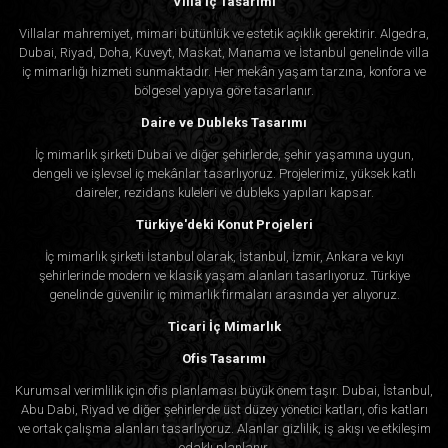
Villa İç Tasarımı
Villalar mahremiyet, mimari bütünlük ve estetik açıklık gerektirir. Algedra,
Dubai, Riyad, Doha, Kuveyt, Maskat, Manama ve İstanbul genelinde villa
iç mimarlığı hizmeti sunmaktadır. Her mekân yaşam tarzına, konfora ve
bölgesel yapıya göre tasarlanır.
Daire ve Dubleks Tasarımı
İç mimarlık şirketi Dubai ve diğer şehirlerde, şehir yaşamına uygun,
dengeli ve işlevsel iç mekânlar tasarlıyoruz. Projelerimiz, yüksek katlı
daireler, rezidans kuleleri ve dubleks yapıları kapsar.
Türkiye'deki Konut Projeleri
İç mimarlık şirketi İstanbul olarak, İstanbul, İzmir, Ankara ve kıyı
şehirlerinde modern ve klasik yaşam alanları tasarlıyoruz. Türkiye
genelinde güvenilir iç mimarlık firmaları arasında yer alıyoruz.
Ticari İç Mimarlık
Ofis Tasarımı
Kurumsal verimlilik için ofis planlaması büyük önem taşır. Dubai, İstanbul,
Abu Dabi, Riyad ve diğer şehirlerde üst düzey yönetici katları, ofis katları
ve ortak çalışma alanları tasarlıyoruz. Alanlar gizlilik, iş akışı ve etkileşim
odaklı planlanır.