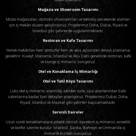
Mağaza ve Showroom Tasarımı
Moda mağazaları, otomotiv showroom’ları ve teknoloji perakende alanları
için iç mekân düzeni geliştiriyoruz. Projelerimiz Doha, Dubai, Riyad ve
İstanbul gibi şehirlerde uygulanmaktadır.
Restoran ve Kafe Tasarımı
Yemek mekânları hem atmosfer hem de akış açısından detaylı planlama
gerektirir. Kuveyt, Manama, İstanbul ve Abu Dabi genelinde restoran, kafe
ve lounge iç mimarisi sunuyoruz.
Otel ve Konaklama İç Mimarlığı
Otel ve Tatil Köyü Tasarımı
Lüks otel iç mimarisi alanında, lobiden süite, spa alanlarından balo
salonlarına kadar tüm detayları planlıyoruz. Projelerimiz Dubai, Doha,
Riyad, İstanbul ve Maskat gibi şehirleri kapsamaktadır.
Servisli Daireler
Uzun süreli konaklamalara yönelik servisli dairelerin iç mimarisi, esneklik
ve konfor üzerine kurulur. İstanbul, Şarika, Bahreyn ve Umman’da iç
mimarlık hizmeti sunuyoruz.