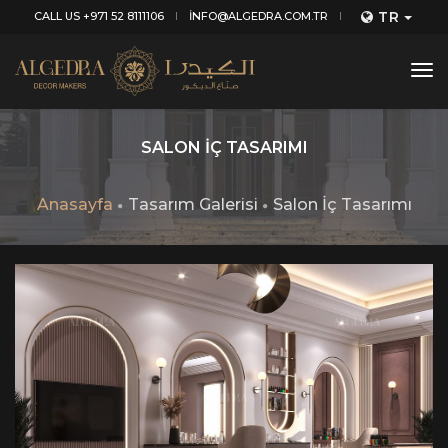
TR
CALL US +971 52 8111106
INFO@ALGEDRA.COM.TR
tog
nav
SALON İÇ TASARIMI
Anasayfa
Tasarım Galerisi
Salon İç Tasarımı