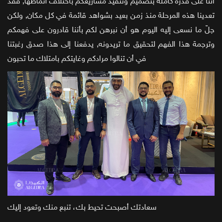
أننا على قدرة كاملة بتصميم وتنفيذ مشاريعكم باختلاف أنماطها, فقد
تعدينا هذه المرحلة منذ زمن بعيد بشواهد قائمة في كل مكان, ولكن
جلّ ما نسعى إليه اليوم هو أن نبرهن لكم بأننا قادرون على فهمكم
وترجمة هذا الفهم لتحقيق ما تريدونه, يدفعنا إلى هذا صدق رغبتنا
في أن تنالوا مرادكم وغايتكم بامتلاك ما تحبون
سعادتك أصبحت تحيط بك، تنبع منك وتعود إليك