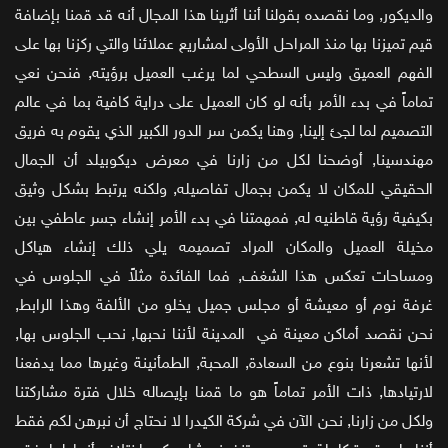
والديكور, وما نقصده بقولنا أننا أثرينا هذا المجال أنه قد قمنا بإضافة
قيم تميزنا بها منذ المراحل الأولى لمشاريع عملائنا والتي ركزنا بها على
الفهم العميق وليس السطحي لما يرغب العميل برؤيته, فنحن نعي
تماماً في بدء الأمر بأنه لو كان العميل على دراية كافية بما في عالم
التصميم لما لجئ إلينا, وهنا يكمن سر الدور الكبير الذي يقوم به فريق
مهندسينا, أوضحنا لكل من زارنا في معرض ديكوبيلد أن الجمال
الحقيقي للمكان لا يكمن بجمال تفاصيله, ولكنه يرتبط بشكل وثيق
بكيفية رؤية قاطنيه له, فمهمتنا في بدء الأمر إنشاء جسر عاطفي بين
مخيلة العميل والمكان المراد تصميمه يلي ذلك إنشاء هياكل
ومساحات تعكس هذا الشغف, فما الفائدة مثلاً في الجلوس في
غرفة نوم أو معيشة أو مجلس جميل يخلو من الألفة وهذا الرابط,
نحن نقصد أماكن معينة في المدينة لأننا نحبها, نحب الجلوس بها,
لأنها تشعرنا بنوع من السعادة, المحبة, الطمأنينة وغيرها مما يدفعنا
لارتيادها, ذات الأمر تماماً هو ما قمنا بإيصاله خلال فترة مشاركتنا
ولكل من زارنا, نحن الآن في شركة الكيدرا لا نحتاج أن نبرهن لكم فقط