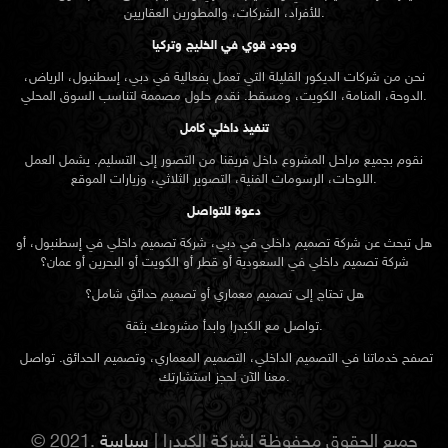
للأفراد، الشركات، والمطورين العقاريين.
وجود قوي في الخليج وتركيا
نحن من شركات الديكور القليلة التي تعمل بفعالية في دبي، إسطنبول، الرياض،
الدوحة، المنامة، الكويت، ومسقط. نقدم حلول مصممة لتناسب السوق المحلي.
تنفيذ داخلي كامل
نقوم بجميع مراحل المشروع داخل فريقنا من التصور إلى التسليم. يشمل العمل
اللوحات، الرسومات الفنية، التصوير الثلاثي، وزيارات الموقع.
دعوة للتواصل
هل تبحث عن شركة تصميم داخلي في دبي، شركة تصميم داخلي في إسطنبول، أو
شركة تصميم داخلي في السعودية أو قطر أو الكويت أو البحرين أو عمان؟
هل تحتاج إلى تصميم معماري أو تصميم حدائق شامل؟
تواصل مع الكيدرا وابدأ مشروعك بثقة.
تصفح خدماتنا في التصميم الداخلي، التصميم المعماري، وتصميم الحدائق. تواصل
معنا الآن لحجز استشارتك.
© 2021. جميع الحقوق محفوظة لشركة الكيدرا |
سياسة