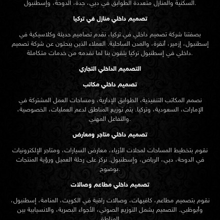
السكنية والمنازل متعددة الطوابق في دبي، جدة، الدوحة، وإسطنبول.
تصميم داخلي منازل في تركيا
بصفتنا شركة تصميم داخلي في تركيا، نقدم تصاميم حديثة وكلاسيكية في
إسطنبول، إزمير، أنقرة، والمدن الساحلية. العملاء الذين يبحثون عن
شركة تصميم
تركيا يثقون بنا لما نقدمه من خدمات متكاملة.
داخلي في إسطنبول
التصميم الداخلي التجاري
تصميم داخلي مكاتب
نصمم المكاتب التنفيذية، الطوابق الإدارية، ومساحات العمل المشتركة في
الإمارات، السعودية، وتركيا. يتم توزيع المناطق لدعم العمليات، الخصوصية،
والتفاعل المهني.
تصميم داخلي متاجر ومعارض
نقوم بتخطيط المساحات لمحلات الأزياء، معارض السيارات، ومتاجر الإلكترونيات
في الدوحة، دبي، الرياض، وإسطنبول. نركز على رحلة العميل ورؤية المنتجات
بوضوح.
تصميم داخلي مطاعم وصالات
نقوم بتصميم مطاعم، كافيهات، وصالات راقية في الكويت، المنامة، إسطنبول،
وأبوظبي. التصميم يشمل التوزيع الصوتي، الأجواء البصرية، والانسيابية بين
المناطق.