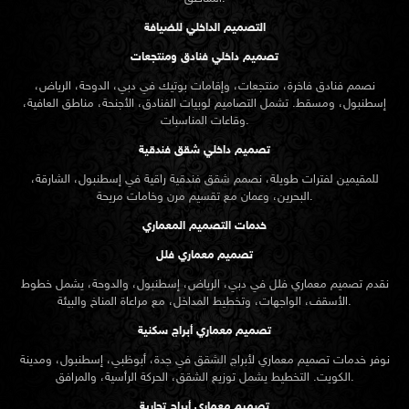
التصميم الداخلي للضيافة
تصميم داخلي فنادق ومنتجعات
نصمم فنادق فاخرة، منتجعات، وإقامات بوتيك في دبي، الدوحة، الرياض،
إسطنبول، ومسقط. تشمل التصاميم لوبيات الفنادق، الأجنحة، مناطق العافية،
وقاعات المناسبات.
تصميم داخلي شقق فندقية
للمقيمين لفترات طويلة، نصمم شقق فندقية راقية في إسطنبول، الشارقة،
البحرين، وعمان مع تقسيم مرن وخامات مريحة.
خدمات التصميم المعماري
تصميم معماري فلل
نقدم
تصميم معماري
فلل في دبي، الرياض، إسطنبول، والدوحة، يشمل خطوط
الأسقف، الواجهات، وتخطيط المداخل، مع مراعاة المناخ والبيئة.
تصميم معماري أبراج سكنية
نوفر خدمات تصميم معماري لأبراج الشقق في جدة، أبوظبي، إسطنبول، ومدينة
الكويت. التخطيط يشمل توزيع الشقق، الحركة الرأسية، والمرافق.
تصميم معماري أبراج تجارية