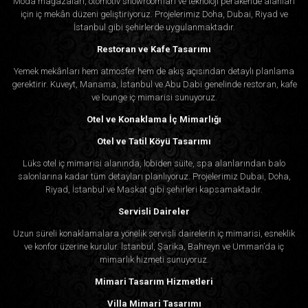
Moda mağazaları, otomotiv showroom’ları ve teknoloji perakende alanları
için iç mekân düzeni geliştiriyoruz. Projelerimiz Doha, Dubai, Riyad ve
İstanbul gibi şehirlerde uygulanmaktadır.
Restoran ve Kafe Tasarımı
Yemek mekânları hem atmosfer hem de akış açısından detaylı planlama
gerektirir. Kuveyt, Manama, İstanbul ve Abu Dabi genelinde restoran, kafe
ve lounge iç mimarisi sunuyoruz.
Otel ve Konaklama İç Mimarlığı
Otel ve Tatil Köyü Tasarımı
Lüks otel iç mimarisi alanında, lobiden süite, spa alanlarından balo
salonlarına kadar tüm detayları planlıyoruz. Projelerimiz Dubai, Doha,
Riyad, İstanbul ve Maskat gibi şehirleri kapsamaktadır.
Servisli Daireler
Uzun süreli konaklamalara yönelik servisli dairelerin iç mimarisi, esneklik
ve konfor üzerine kurulur. İstanbul, Şarika, Bahreyn ve Umman’da iç
mimarlık hizmeti sunuyoruz.
Mimari Tasarım Hizmetleri
Villa Mimari Tasarımı