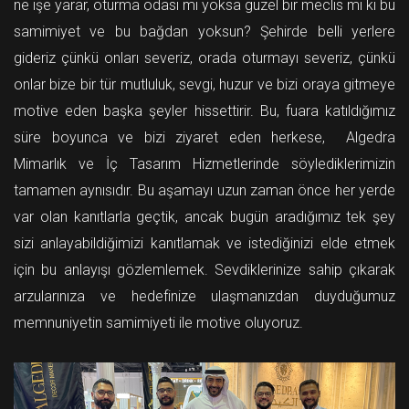
ne işe yarar, oturma odası mı yoksa güzel bir meclis mi ki bu
samimiyet ve bu bağdan yoksun? Şehirde belli yerlere
gideriz çünkü onları severiz, orada oturmayı severiz, çünkü
onlar bize bir tür mutluluk, sevgi, huzur ve bizi oraya gitmeye
motive eden başka şeyler hissettirir. Bu, fuara katıldığımız
süre boyunca ve bizi ziyaret eden herkese, Algedra
Mimarlık ve İç Tasarım Hizmetlerinde söylediklerimizin
tamamen aynısıdır. Bu aşamayı uzun zaman önce her yerde
var olan kanıtlarla geçtik, ancak bugün aradığımız tek şey
sizi anlayabildiğimizi kanıtlamak ve istediğinizi elde etmek
için bu anlayışı gözlemlemek. Sevdiklerinize sahip çıkarak
arzularınıza ve hedefinize ulaşmanızdan duyduğumuz
memnuniyetin samimiyeti ile motive oluyoruz.