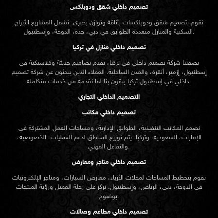
تصميم داخلي شقق ودوبلكس
نقوم بتصميم شقق ودوبلكسات بأناقة وتوازن بصري. تشمل المشاريع الأبراج
السكنية والمنازل متعددة الطوابق في دبي، جدة، الدوحة، وإسطنبول.
تصميم داخلي منازل في تركيا
بصفتنا شركة تصميم داخلي في تركيا، نقدم تصاميم حديثة وكلاسيكية في
إسطنبول، إزمير، أنقرة، والمدن الساحلية. العملاء الذين يبحثون عن
شركة تصميم
تركيا يثقون بنا لما نقدمه من خدمات متكاملة.
داخلي في إسطنبول
التصميم الداخلي التجاري
تصميم داخلي مكاتب
نصمم المكاتب التنفيذية، الطوابق الإدارية، ومساحات العمل المشتركة في
الإمارات، السعودية، وتركيا. يتم توزيع المناطق لدعم العمليات، الخصوصية،
والتفاعل المهني.
تصميم داخلي متاجر ومعارض
نقوم بتخطيط المساحات لمحلات الأزياء، معارض السيارات، ومتاجر الإلكترونيات
في الدوحة، دبي، الرياض، وإسطنبول. نركز على رحلة العميل ورؤية المنتجات
بوضوح.
تصميم داخلي مطاعم وصالات