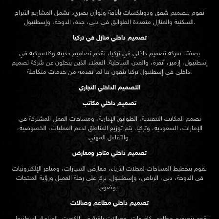
نقوم بتصميم شقق ودوبلكسات بأناقة وتوازن بصري. تشمل المشاريع الأبراج
السكنية والمنازل متعددة الطوابق في دبي، جدة، الدوحة، وإسطنبول.
تصميم داخلي منازل في تركيا
بصفتنا شركة تصميم داخلي في تركيا، نقدم تصاميم حديثة وكلاسيكية في
إسطنبول، إزمير، أنقرة، والمدن الساحلية. العملاء الذين يبحثون عن
شركة تصميم
تركيا يثقون بنا لما نقدمه من خدمات متكاملة.
داخلي في إسطنبول
التصميم الداخلي التجاري
تصميم داخلي مكاتب
نصمم المكاتب التنفيذية، الطوابق الإدارية، ومساحات العمل المشتركة في
الإمارات، السعودية، وتركيا. يتم توزيع المناطق لدعم العمليات، الخصوصية،
والتفاعل المهني.
تصميم داخلي متاجر ومعارض
نقوم بتخطيط المساحات لمحلات الأزياء، معارض السيارات، ومتاجر الإلكترونيات
في الدوحة، دبي، الرياض، وإسطنبول. نركز على رحلة العميل ورؤية المنتجات
بوضوح.
تصميم داخلي مطاعم وصالات