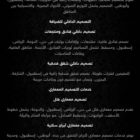
نقوم بتصميم مطاعم، كافيهات، وصالات راقية في الكويت، المنامة، إسطنبول،
وأبوظبي. التصميم يشمل التوزيع الصوتي، الأجواء البصرية، والانسيابية بين
المناطق.
التصميم الداخلي للضيافة
تصميم داخلي فنادق ومنتجعات
نصمم فنادق فاخرة، منتجعات، وإقامات بوتيك في دبي، الدوحة، الرياض،
إسطنبول، ومسقط. تشمل التصاميم لوبيات الفنادق، الأجنحة، مناطق العافية،
وقاعات المناسبات.
تصميم داخلي شقق فندقية
للمقيمين لفترات طويلة، نصمم شقق فندقية راقية في إسطنبول، الشارقة،
البحرين، وعمان مع تقسيم مرن وخامات مريحة.
خدمات التصميم المعماري
تصميم معماري فلل
نقدم
تصميم معماري
فلل في دبي، الرياض، إسطنبول، والدوحة، يشمل خطوط
الأسقف، الواجهات، وتخطيط المداخل، مع مراعاة المناخ والبيئة.
تصميم معماري أبراج سكنية
نوفر خدمات تصميم معماري لأبراج الشقق في جدة، أبوظبي، إسطنبول، ومدينة