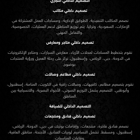
التصميم الداخلي التجاري
تصميم داخلي مكاتب
نصمم المكاتب التنفيذية، الطوابق الإدارية، ومساحات العمل المشتركة في
الإمارات، السعودية، وتركيا. يتم توزيع المناطق لدعم العمليات، الخصوصية،
والتفاعل المهني.
تصميم داخلي متاجر ومعارض
نقوم بتخطيط المساحات لمحلات الأزياء، معارض السيارات، ومتاجر الإلكترونيات
في الدوحة، دبي، الرياض، وإسطنبول. نركز على رحلة العميل ورؤية المنتجات
بوضوح.
تصميم داخلي مطاعم وصالات
نقوم بتصميم مطاعم، كافيهات، وصالات راقية في الكويت، المنامة، إسطنبول،
وأبوظبي. التصميم يشمل التوزيع الصوتي، الأجواء البصرية، والانسيابية بين
المناطق.
التصميم الداخلي للضيافة
تصميم داخلي فنادق ومنتجعات
نصمم فنادق فاخرة، منتجعات، وإقامات بوتيك في دبي، الدوحة، الرياض،
إسطنبول، ومسقط. تشمل التصاميم لوبيات الفنادق، الأجنحة، مناطق العافية،
وقاعات المناسبات.