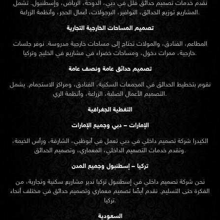
نقدم خدمات
تصميم حدائق
فلل في دبي، الدوحة، الرياض، وإسطنبول. تشمل
المشاريع توزيع الحدائق، النوافير، البرجولات، أعمال الحجر، وأنظمة الزراعة.
تصميم المساحات الخارجية التجارية
المطاعم، الفنادق، والمولات تحتاج إلى مساحات خارجية مدروسة. نوفر جلسات
خارجية، ممرات دخول، ومساحات خضراء في مشاريع في الخليج وتركيا.
تصميم حدائق عامة ونصف عامة
نقوم بتخطيط الحدائق في المجمعات السكنية، الفنادق، ومراكز الاستجمام. يشمل
التصميم الأعمال الصلبة، الزراعة، وأنظمة الري.
التغطية الجغرافية
الإمارات – دبي وجميع الإمارات
الكيدرا شركة تصميم داخلي في دبي تعمل في أبوظبي، الشارقة، ورأس الخيمة،
وتقدم خدمات التصميم الداخلي، المعماري، وتصميم الحدائق.
تركيا – إسطنبول وجميع المدن
نحن شركة تصميم داخلي في إسطنبول تركيا ندير مشاريع سكنية وتجارية، من
الفكرة حتى التسليم. نقدم أيضًا تصميم معماري وتصميم حدائق في مختلف أنحاء
تركيا.
السعودية