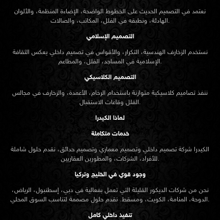
نعتمد في التصميم الحديث على الخطوط الواضحة، الإضاءة المنظمة، والألوان
الهادئة، ونطبقه في الفلل، المكاتب، والصالات.
التصميم الإسلامي
نستخدم الزخارف الهندسية، التكرار، والأقواس في تصميم داخلي يعكس الثقافة
الإسلامية في المساجد، الفلل، والمطاعم.
التصميم الكلاسيكي
ننفذ تصاميم كلاسيكية متوازنة باستخدام الرخام، الأعمدة، والزخارف في مجالس
الفلل وقاعات الاستقبال.
لماذا الكيدرا
خدمات متكاملة
الكيدرا شركة تصميم داخلي وتصميم معماري وتصميم حدائق، نقدم حلول شاملة
للأفراد، الشركات، والمطورين العقاريين.
وجود قوي في الخليج وتركيا
نحن من شركات الديكور القليلة التي تعمل بفعالية في دبي، إسطنبول، الرياض،
الدوحة، المنامة، الكويت، ومسقط. نقدم حلول مصممة لتناسب السوق المحلي.
تنفيذ داخلي كامل