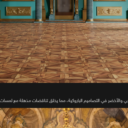
نفسجي والأخضر في التصاميم الباروكية، مما يخلق تناقضات مذهلة مع لمسات