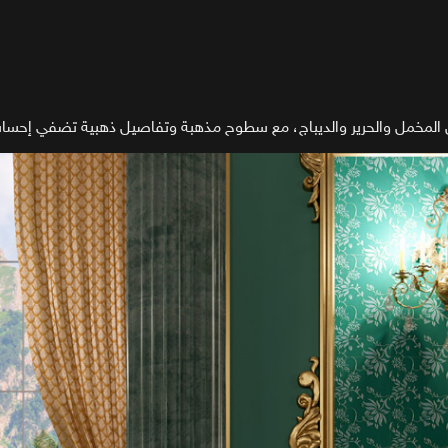
ل المخمل والحرير والديباج، مع سطوح مذهبة وتفاصيل ذهبية تضفي إحساساً