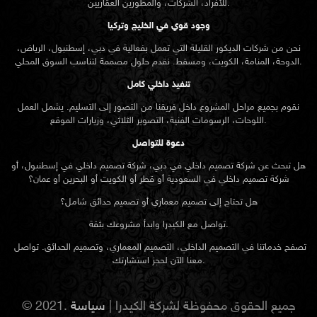
للأفراد، الشركات، والمطورين العقاريين.
وجود قوي في الخليج وتركيا
نحن من شركات الديكور القليلة التي تعمل بفعالية في دبي، إسطنبول، الرياض،
الدوحة، المنامة، الكويت، ومسقط. نقدم حلول مصممة لتناسب السوق المحلي.
تنفيذ داخلي كامل
نقوم بجميع مراحل المشروع داخل فريقنا من التصور إلى التسليم. يشمل العمل
اللوحات، الرسومات الفنية، التصوير الثلاثي، وزيارات الموقع.
دعوة للتواصل
هل تبحث عن شركة تصميم داخلي في دبي، شركة تصميم داخلي في إسطنبول، أو
شركة تصميم داخلي في السعودية أو قطر أو الكويت أو البحرين أو عمان؟
هل تحتاج إلى تصميم معماري أو تصميم حدائق شامل؟
تواصل مع الكيدرا وابدأ مشروعك بثقة.
تصفح خدماتنا في التصميم الداخلي، التصميم المعماري، وتصميم الحدائق. تواصل
معنا الآن لحجز استشارتك.
© 2021. جميع الحقوق محفوظة لشركة الكيدرا |
سياسة