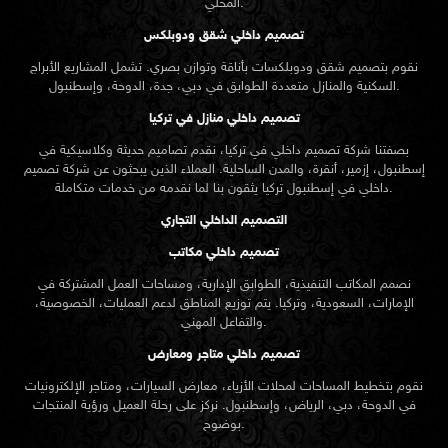
المحلي.
تصميم داخلي شقق ودوبلكس
نقوم بتصميم شقق ودوبلكسات بأناقة وتوازن بصري. تشمل المشاريع الأبراج
السكنية والمنازل متعددة الطوابق في دبي، جدة، الدوحة، وإسطنبول.
تصميم داخلي منازل في تركيا
بصفتنا شركة تصميم داخلي في تركيا، نقدم تصاميم حديثة وكلاسيكية في
إسطنبول، إزمير، أنقرة، والمدن الساحلية. العملاء الذين يبحثون عن
شركة تصميم
تركيا يثقون بنا لما نقدمه من خدمات متكاملة.
داخلي في إسطنبول
التصميم الداخلي التجاري
تصميم داخلي مكاتب
نصمم المكاتب التنفيذية، الطوابق الإدارية، ومساحات العمل المشتركة في
الإمارات، السعودية، وتركيا. يتم توزيع المناطق لدعم العمليات، الخصوصية،
والتفاعل المهني.
تصميم داخلي متاجر ومعارض
نقوم بتخطيط المساحات لمحلات الأزياء، معارض السيارات، ومتاجر الإلكترونيات
في الدوحة، دبي، الرياض، وإسطنبول. نركز على رحلة العميل ورؤية المنتجات
بوضوح.