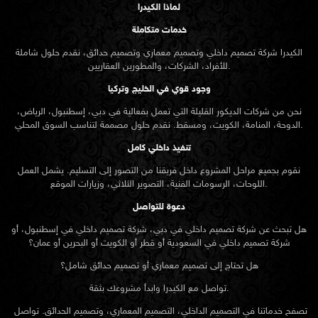
لماذا الكيدرا
خدمات متكاملة
الكيدرا شركة تصميم داخلي وتصميم معماري وتصميم حدائق، نقدم حلول شاملة
للأفراد، الشركات، والمطورين العقاريين.
وجود قوي في الخليج وتركيا
نحن من شركات الديكور القليلة التي تعمل بفعالية في دبي، إسطنبول، الرياض،
الدوحة، المنامة، الكويت، ومسقط. نقدم حلول مصممة لتناسب السوق المحلي.
تنفيذ داخلي كامل
نقوم بجميع مراحل المشروع داخل فريقنا من التصور إلى التسليم. يشمل العمل
اللوحات، الرسومات الفنية، التصوير الثلاثي، وزيارات الموقع.
دعوة للتواصل
هل تبحث عن شركة تصميم داخلي في دبي، شركة تصميم داخلي في إسطنبول، أو
شركة تصميم داخلي في السعودية أو قطر أو الكويت أو البحرين أو عمان؟
هل تحتاج إلى تصميم معماري أو تصميم حدائق شامل؟
تواصل مع الكيدرا وابدأ مشروعك بثقة.
تصفح خدماتنا في التصميم الداخلي، التصميم المعماري، وتصميم الحدائق. تواصل