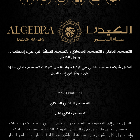
التصميم الداخلي، التصميم المعماري، وتصميم الحدائق في دبي، إسطنبول،
ودول الخليج
أفضل شركة تصميم داخلي في تركيا - واحدة من شركات تصميم داخلي حائزة
على جوائز في إسطنبول
Ask ChatGPT
التصميم الداخلي السكني
تصميم داخلي فلل
الفلل تحتاج إلى الخصوصية، التنظيم، والوضوح البصري. تقدم الكيدرا خدمات
تصميم داخلي فلل في دبي، الرياض، الدوحة، الكويت، مسقط، المنامة،
وإسطنبول. كل مشروع يتم تصميمه ليتماشى مع الراحة وأسلوب الحياة والسياق