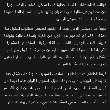
فبالنسبة للملحقات التي نلاحظها في المدخل أضافت الإكسسوارات
من مصابيح كريستالية على الجدران والثريا على السقف إطلالة عميقة
وفخمة بطابعها الكلاسيكي الراقي ..
مروراً على مجلس الرجال وبما أن الضوء الطبيعي مطلوب لدخول هذا
المكان ،فقد تم تصميم هذا الجزء من الفيلا بأسقف عالية ونوافذ
كبيرة. أغنت الجدران اللمسات الكلاسيكية باستخدام المشربيات
الأنيقة.أما بالنسبة للأثاث فهو عبارة عن تجمع ثلاث أنواع من المواد
بشكل رائع من الخشب الأسود اللامع ،الجلد البني والإطار الذهبي
الذي منح مظهرًا استثنائيًا للغرفة.
غرفة الطعام أخذت الطابع الإسلامي المودرن بطاولة على شكل حرف
U بمنظر بانورامي على حديقة المنزل. استوحينا ألوان هذه الغرفة من
ألوان المنظر الخارجي للحديقة مع لمسات خفيفة من لون الأخضر
الخفيف، لتتشكل وحدة متوافقة مع الحديقة الخارجية، استخدمنا
أيضاً الأضواء المخفية في المشربيات لتضيء ظلام كل زوايا المكان.