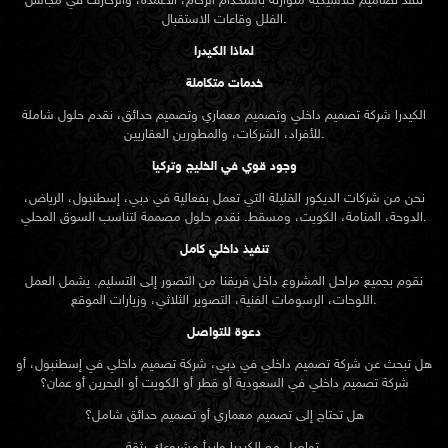
ننفذ تصاميم كلاسيكية متوازنة باستخدام الرخام، الأعمدة، والزخارف في مجالس
الفلل وقاعات الاستقبال.
لماذا الكيدرا
خدمات متكاملة
الكيدرا شركة تصميم داخلي وتصميم معماري وتصميم حدائق، نقدم حلول شاملة
للأفراد، الشركات، والمطورين العقاريين.
وجود قوي في الخليج وتركيا
نحن من شركات الديكور القليلة التي تعمل بفعالية في دبي، إسطنبول، الرياض،
الدوحة، المنامة، الكويت، ومسقط. نقدم حلول مصممة لتناسب السوق المحلي.
تنفيذ داخلي كامل
نقوم بجميع مراحل المشروع داخل فريقنا من التصور إلى التسليم. يشمل العمل
اللوحات، الرسومات الفنية، التصوير الثلاثي، وزيارات الموقع.
دعوة للتواصل
هل تبحث عن شركة تصميم داخلي في دبي، شركة تصميم داخلي في إسطنبول، أو
شركة تصميم داخلي في السعودية أو قطر أو الكويت أو البحرين أو عمان؟
هل تحتاج إلى تصميم معماري أو تصميم حدائق شامل؟