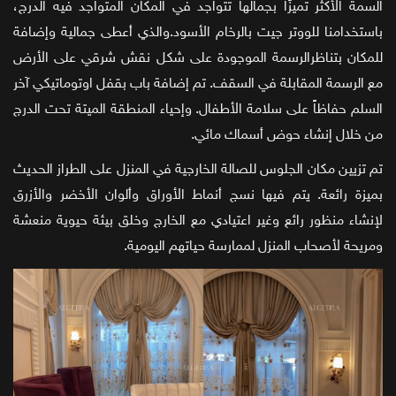
السمة الأكثر تميزًا بجمالها تتواجد في المكان المتواجد فيه الدرج،
باستخدامنا للووتر جيت بالرخام الأسود.والذي أعطى جمالية وإضافة
للمكان بتناظرالرسمة الموجودة على شكل نقش شرقي على الأرض
مع الرسمة المقابلة في السقف. تم إضافة باب بقفل اوتوماتيكي آخر
السلم حفاظاً على سلامة الأطفال. وإحياء المنطقة الميتة تحت الدرج
من خلال إنشاء حوض أسماك مائي.
تم تزيين مكان الجلوس للصالة الخارجية في المنزل على الطراز الحديث
بميزة رائعة. يتم فيها نسج أنماط الأوراق وألوان الأخضر والأزرق
لإنشاء منظور رائع وغير اعتيادي مع الخارج وخلق بيئة حيوية منعشة
ومريحة لأصحاب المنزل لممارسة حياتهم اليومية.