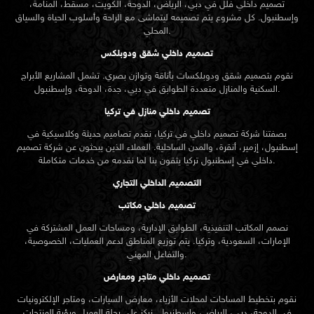
تصميم داخلي فلل في دبي، الرياض، الدوحة، الكويت، مسقط، المنامة،
وإسطنبول. كل مشروع يتم تصميمه ليتماشى مع الراحة وأسلوب الحياة والسياق
المحلي.
تصميم داخلي شقق ودوبلكس
نقوم بتصميم شقق ودوبلكسات بأناقة وتوازن بصري. تشمل المشاريع الأبراج
السكنية والمنازل متعددة الطوابق في دبي، جدة، الدوحة، وإسطنبول.
تصميم داخلي منازل في تركيا
بصفتنا شركة تصميم داخلي في تركيا، نقدم تصاميم حديثة وكلاسيكية في
إسطنبول، إزمير، أنقرة، والمدن الساحلية. العملاء الذين يبحثون عن
شركة تصميم
تركيا يثقون بنا لما نقدمه من خدمات متكاملة.
داخلي في إسطنبول
التصميم الداخلي التجاري
تصميم داخلي مكاتب
نصمم المكاتب التنفيذية، الطوابق الإدارية، ومساحات العمل المشتركة في
الإمارات، السعودية، وتركيا. يتم توزيع المناطق لدعم العمليات، الخصوصية،
والتفاعل المهني.
تصميم داخلي متاجر ومعارض
نقوم بتخطيط المساحات لمحلات الأزياء، معارض السيارات، ومتاجر الإلكترونيات
في الدوحة، دبي، الرياض، وإسطنبول. نركز على رحلة العميل ورؤية المنتجات