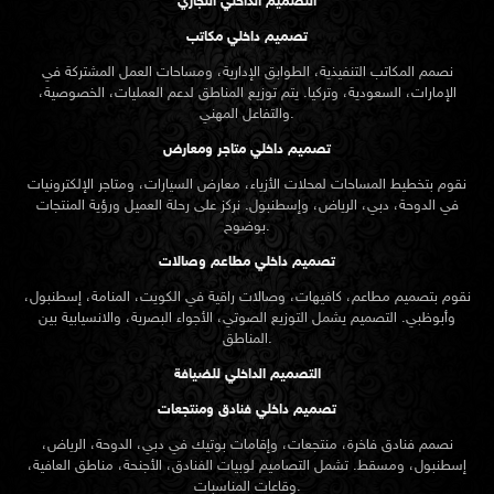
التصميم الداخلي التجاري
تصميم داخلي مكاتب
نصمم المكاتب التنفيذية، الطوابق الإدارية، ومساحات العمل المشتركة في
الإمارات، السعودية، وتركيا. يتم توزيع المناطق لدعم العمليات، الخصوصية،
والتفاعل المهني.
تصميم داخلي متاجر ومعارض
نقوم بتخطيط المساحات لمحلات الأزياء، معارض السيارات، ومتاجر الإلكترونيات
في الدوحة، دبي، الرياض، وإسطنبول. نركز على رحلة العميل ورؤية المنتجات
بوضوح.
تصميم داخلي مطاعم وصالات
نقوم بتصميم مطاعم، كافيهات، وصالات راقية في الكويت، المنامة، إسطنبول،
وأبوظبي. التصميم يشمل التوزيع الصوتي، الأجواء البصرية، والانسيابية بين
المناطق.
التصميم الداخلي للضيافة
تصميم داخلي فنادق ومنتجعات
نصمم فنادق فاخرة، منتجعات، وإقامات بوتيك في دبي، الدوحة، الرياض،
إسطنبول، ومسقط. تشمل التصاميم لوبيات الفنادق، الأجنحة، مناطق العافية،
وقاعات المناسبات.