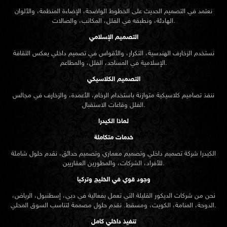
نعتمد في التصميم الحديث على الخطوط الواضحة، الإضاءة المنظمة، والألوان
الهادئة، ونطبقه في الفلل، المكاتب، والصالات.
التصميم الإسلامي
نستخدم الزخارف الهندسية، التكرار، والأقواس في تصميم داخلي يعكس الثقافة
الإسلامية في المساجد، الفلل، والمطاعم.
التصميم الكلاسيكي
ننفذ تصاميم كلاسيكية متوازنة باستخدام الرخام، الأعمدة، والزخارف في مجالس
الفلل وقاعات الاستقبال.
لماذا الكيدرا
خدمات متكاملة
الكيدرا شركة تصميم داخلي وتصميم معماري وتصميم حدائق، نقدم حلول شاملة
للأفراد، الشركات، والمطورين العقاريين.
وجود قوي في الخليج وتركيا
نحن من شركات الديكور القليلة التي تعمل بفعالية في دبي، إسطنبول، الرياض،
الدوحة، المنامة، الكويت، ومسقط. نقدم حلول مصممة لتناسب السوق المحلي.
تنفيذ داخلي كامل