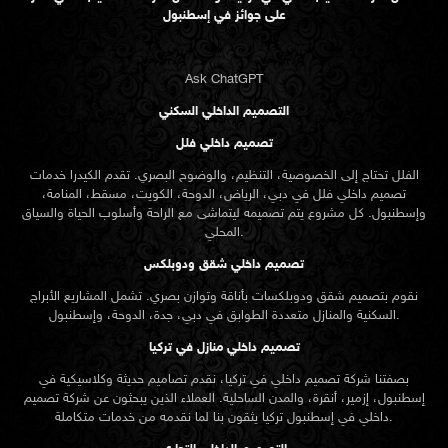
على جوائز في إسطنبول
Ask ChatGPT
التصميم الداخلي السكني
تصميم داخلي فلل
الفلل تحتاج إلى الخصوصية، التنظيم، والوضوح البصري. تقدم الكيدرا خدمات
تصميم داخلي فلل في دبي، الرياض، الدوحة، الكويت، مسقط، المنامة،
وإسطنبول. كل مشروع يتم تصميمه ليتماشى مع الراحة وأسلوب الحياة والسياق
المحلي.
تصميم داخلي شقق ودوبلكس
نقوم بتصميم شقق ودوبلكسات بأناقة وتوازن بصري. تشمل المشاريع الأبراج
السكنية والمنازل متعددة الطوابق في دبي، جدة، الدوحة، وإسطنبول.
تصميم داخلي منازل في تركيا
بصفتنا شركة تصميم داخلي في تركيا، نقدم تصاميم حديثة وكلاسيكية في
إسطنبول، إزمير، أنقرة، والمدن الساحلية. العملاء الذين يبحثون عن
شركة تصميم
تركيا يثقون بنا لما نقدمه من خدمات متكاملة.
داخلي في إسطنبول