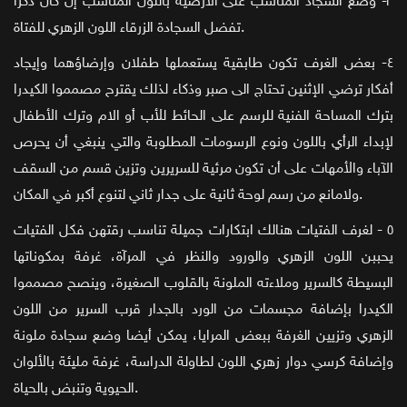
٣- وضع السجاد المناسب على الأرضية باللون المناسب إن كان ذكراً
تفضل السجادة الزرقاء اللون الزهري للفتاة.
٤- بعض الغرف تكون طابقية يستعملها طفلان وإرضاؤهما وإيجاد
أفكار ترضي الإثنين تحتاج الى صبر وذكاء لذلك يقترح مصمموا الكيدرا
بترك المساحة الفنية للرسم على الحائط للأب أو الام وترك الأطفال
لإبداء الرأي باللون ونوع الرسومات المطلوبة والتي ينبغي أن يحرص
الآباء والأمهات على أن تكون مرئية للسريرين وتزين قسم من السقف
ولامانع من رسم لوحة ثانية على جدار ثاني لتنوع أكبر في المكان.
٥ - لغرف الفتيات هنالك ابتكارات جميلة تناسب رقتهن فكل الفتيات
يحببن اللون الزهري والورود والنظر في المرآة، غرفة بمكوناتها
البسيطة كالسرير وملاءته الملونة بالقلوب الصغيرة، وينصح مصمموا
الكيدرا بإضافة مجسمات من الورد بالجدار قرب السرير من اللون
الزهري وتزيين الغرفة ببعض المرايا، يمكن أيضا وضع سجادة ملونة
وإضافة كرسي دوار زهري اللون لطاولة الدراسة، غرفة مليئة بالألوان
الحيوية وتنبض بالحياة.