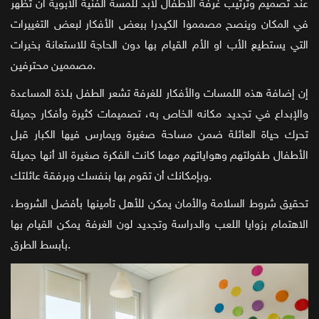
عند تصميم وترتيب غرفة الأطفال لابد للمسة الفنية الأبوية أن تظهر
في المكان وينصح مصمموا الكيدرا ببعض الأفكار لبعض التغييرات
التي يستطيع الأب او الأم القيام بها دون الحاجة للاستعانة بخبرات
مصممين محترفين.
إن إضافة هذه اللمسات والأفكار للغرفة تشعر الطفل بلذة المساعدة
والإبداع في تجديد مكانه الخاص به، تصميمات كثيرة وأفكار جميلة
تحرك حياة العائلة ضمن مساحة صغيرة ويمارس فيها الكبار قبل
الأطفال طفولتهم وهواياتهم مهما كانت الفكرة صغيرة الا أنها جميلة
وبإمكانك أن تقوم بها بنفسك وبرفقة عائلتك.
تحقيق شروط السلامة والأمان يمكن للأهل تأمينها بأفضل الشروط،
الاهتمام بزوايا اللعب والدراسة وتجديد لون الغرفة يمكن القيام بها
بأبسط الطرق.