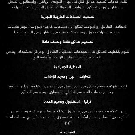
نقدم خدمات
تصميم حدائق
فلل في دبي، الدوحة، الرياض، وإسطنبول. تشمل
المشاريع توزيع الحدائق، النوافير، البرجولات، أعمال الحجر، وأنظمة الزراعة.
تصميم المساحات الخارجية التجارية
المطاعم، الفنادق، والمولات تحتاج إلى مساحات خارجية مدروسة. نوفر جلسات
خارجية، ممرات دخول، ومساحات خضراء في مشاريع في الخليج وتركيا.
تصميم حدائق عامة ونصف عامة
نقوم بتخطيط الحدائق في المجمعات السكنية، الفنادق، ومراكز الاستجمام. يشمل
التصميم الأعمال الصلبة، الزراعة، وأنظمة الري.
التغطية الجغرافية
الإمارات – دبي وجميع الإمارات
الكيدرا شركة تصميم داخلي في دبي تعمل في أبوظبي، الشارقة، ورأس الخيمة،
وتقدم خدمات التصميم الداخلي، المعماري، وتصميم الحدائق.
تركيا – إسطنبول وجميع المدن
نحن شركة تصميم داخلي في إسطنبول تركيا ندير مشاريع سكنية وتجارية، من
الفكرة حتى التسليم. نقدم أيضًا تصميم معماري وتصميم حدائق في مختلف أنحاء
تركيا.
السعودية