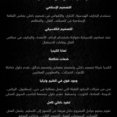
التصميم الإسلامي
نستخدم الزخارف الهندسية، التكرار، والأقواس في تصميم داخلي يعكس الثقافة
الإسلامية في المساجد، الفلل، والمطاعم.
التصميم الكلاسيكي
ننفذ تصاميم كلاسيكية متوازنة باستخدام الرخام، الأعمدة، والزخارف في مجالس
الفلل وقاعات الاستقبال.
لماذا الكيدرا
خدمات متكاملة
الكيدرا شركة تصميم داخلي وتصميم معماري وتصميم حدائق، نقدم حلول شاملة
للأفراد، الشركات، والمطورين العقاريين.
وجود قوي في الخليج وتركيا
نحن من شركات الديكور القليلة التي تعمل بفعالية في دبي، إسطنبول، الرياض،
الدوحة، المنامة، الكويت، ومسقط. نقدم حلول مصممة لتناسب السوق المحلي.
تنفيذ داخلي كامل
نقوم بجميع مراحل المشروع داخل فريقنا من التصور إلى التسليم. يشمل العمل
اللوحات، الرسومات الفنية، التصوير الثلاثي، وزيارات الموقع.