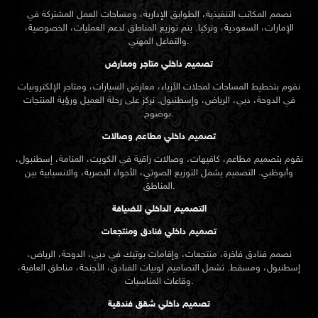
نصمم المكاتب التنفيذية، الطوابق الإدارية، ومساحات العمل المشتركة في
الإمارات، السعودية، وتركيا. يتم توزيع المناطق لدعم العمليات، الخصوصية،
والتفاعل المهني.
تصميم داخلي متاجر ومعارض
نقوم بتخطيط المساحات لمحلات الأزياء، معارض السيارات، ومتاجر الإلكترونيات
في الدوحة، دبي، الرياض، وإسطنبول. نركز على رحلة العميل ورؤية المنتجات
بوضوح.
تصميم داخلي مطاعم وصالات
نقوم بتصميم مطاعم، كافيهات، وصالات راقية في الكويت، المنامة، إسطنبول،
وأبوظبي. التصميم يشمل التوزيع الصوتي، الأجواء البصرية، والانسيابية بين
المناطق.
التصميم الداخلي للضيافة
تصميم داخلي فنادق ومنتجعات
نصمم فنادق فاخرة، منتجعات، وإقامات بوتيك في دبي، الدوحة، الرياض،
إسطنبول، ومسقط. تشمل التصاميم لوبيات الفنادق، الأجنحة، مناطق العافية،
وقاعات المناسبات.
تصميم داخلي شقق فندقية