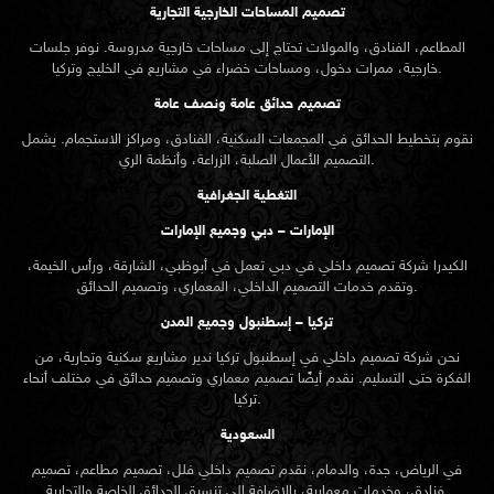
تصميم المساحات الخارجية التجارية
المطاعم، الفنادق، والمولات تحتاج إلى مساحات خارجية مدروسة. نوفر جلسات
خارجية، ممرات دخول، ومساحات خضراء في مشاريع في الخليج وتركيا.
تصميم حدائق عامة ونصف عامة
نقوم بتخطيط الحدائق في المجمعات السكنية، الفنادق، ومراكز الاستجمام. يشمل
التصميم الأعمال الصلبة، الزراعة، وأنظمة الري.
التغطية الجغرافية
الإمارات – دبي وجميع الإمارات
الكيدرا شركة تصميم داخلي في دبي تعمل في أبوظبي، الشارقة، ورأس الخيمة،
وتقدم خدمات التصميم الداخلي، المعماري، وتصميم الحدائق.
تركيا – إسطنبول وجميع المدن
نحن شركة تصميم داخلي في إسطنبول تركيا ندير مشاريع سكنية وتجارية، من
الفكرة حتى التسليم. نقدم أيضًا تصميم معماري وتصميم حدائق في مختلف أنحاء
تركيا.
السعودية
في الرياض، جدة، والدمام، نقدم تصميم داخلي فلل، تصميم مطاعم، تصميم
فنادق، وخدمات معمارية، بالإضافة إلى تنسيق الحدائق الخاصة والتجارية.