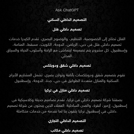
Ask ChatGPT
التصميم الداخلي السكني
تصميم داخلي فلل
الفلل تحتاج إلى الخصوصية، التنظيم، والوضوح البصري. تقدم الكيدرا خدمات
تصميم داخلي فلل في دبي، الرياض، الدوحة، الكويت، مسقط، المنامة،
وإسطنبول. كل مشروع يتم تصميمه ليتماشى مع الراحة وأسلوب الحياة والسياق
المحلي.
تصميم داخلي شقق ودوبلكس
نقوم بتصميم شقق ودوبلكسات بأناقة وتوازن بصري. تشمل المشاريع الأبراج
السكنية والمنازل متعددة الطوابق في دبي، جدة، الدوحة، وإسطنبول.
تصميم داخلي منازل في تركيا
بصفتنا شركة تصميم داخلي في تركيا، نقدم تصاميم حديثة وكلاسيكية في
إسطنبول، إزمير، أنقرة، والمدن الساحلية. العملاء الذين يبحثون عن
شركة تصميم
تركيا يثقون بنا لما نقدمه من خدمات متكاملة.
داخلي في إسطنبول
التصميم الداخلي التجاري
تصميم داخلي مكاتب