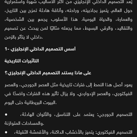
يُعد التصميم الداخلي الإنجليزي من أكثر الأساليب شهرة واستمرارية
حول العالم. يتميز بجاذبيته، وراحته، وأناقة هادئة تمزج بين التاريخ،
والعمارة، والحياة اليومية. هذا الأسلوب يجمع بين الشخصية،
والتقاليد، والرقي البسيط، مما يجعله مثاليًا لمن يبحث عن تصميم
داخلي لا يتأثر بالزمن.
1- أسس التصميم الداخلي الإنجليزي
التأثيرات التاريخية
على ماذا يستند التصميم الداخلي الإنجليزي؟
يعود أصل هذا النمط إلى فترات تاريخية مثل العصر الجورجي، والعصر
الفيكتوري، والعصر الإدواردي. ولا يزال تأثير هذه الفترات واضحًا في
البيوت البريطانية حتى اليوم.
● التصميم الجورجي: يعتمد على التناسق، والألوان الهادئة،
والمساحات المتوازنة.
● التصميم الفيكتوري: يتميز بالأخشاب الداكنة، والأقمشة الثقيلة،