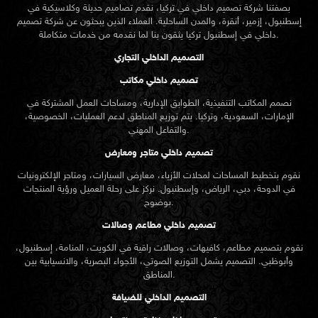
بصفتنا شركة تصميم داخلي في تركيا، نقدم تصاميم حديثة وكلاسيكية في
إسطنبول، إزمير، أنقرة، والمدن الساحلية. العملاء الذين يبحثون عن
شركة تصميم
تركيا يثقون بنا لما نقدمه من خدمات متكاملة.
داخلي في إسطنبول
التصميم الداخلي التجاري
تصميم داخلي مكاتب
نصمم المكاتب التنفيذية، الطوابق الإدارية، ومساحات العمل المشتركة في
الإمارات، السعودية، وتركيا. يتم توزيع المناطق لدعم العمليات، الخصوصية،
والتفاعل المهني.
تصميم داخلي متاجر ومعارض
نقوم بتخطيط المساحات لمحلات الأزياء، معارض السيارات، ومتاجر الإلكترونيات
في الدوحة، دبي، الرياض، وإسطنبول. نركز على رحلة العميل ورؤية المنتجات
بوضوح.
تصميم داخلي مطاعم وصالات
نقوم بتصميم مطاعم، كافيهات، وصالات راقية في الكويت، المنامة، إسطنبول،
وأبوظبي. التصميم يشمل التوزيع الصوتي، الأجواء البصرية، والانسيابية بين
المناطق.
التصميم الداخلي للضيافة