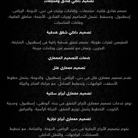
تصميم داخلي فنادق ومنتجعات
نصمم فنادق فاخرة، منتجعات، وإقامات بوتيك في دبي، الدوحة، الرياض،
إسطنبول، ومسقط. تشمل التصاميم لوبيات الفنادق، الأجنحة، مناطق العافية،
وقاعات المناسبات.
تصميم داخلي شقق فندقية
للمقيمين لفترات طويلة، نصمم شقق فندقية راقية في إسطنبول، الشارقة،
البحرين، وعمان مع تقسيم مرن وخامات مريحة.
خدمات التصميم المعماري
تصميم معماري فلل
نقدم
تصميم معماري
فلل في دبي، الرياض، إسطنبول، والدوحة، يشمل خطوط
الأسقف، الواجهات، وتخطيط المداخل، مع مراعاة المناخ والبيئة.
تصميم معماري أبراج سكنية
نوفر خدمات تصميم معماري لأبراج الشقق في جدة، أبوظبي، إسطنبول، ومدينة
الكويت. التخطيط يشمل توزيع الشقق، الحركة الرأسية، والمرافق.
تصميم معماري أبراج تجارية
نقوم بتصميم الأبراج التجارية في دبي، الرياض، الدوحة، والمنامة، مع تخطيط
المساحات، الواجهات، والتنقل الداخلي.