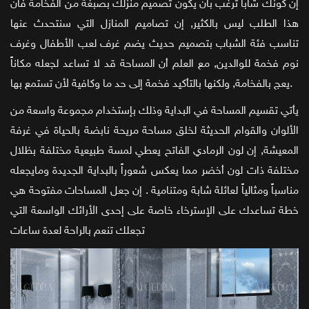
إن كونك شاباً ترغب بأن يكون تصميم منزلك بصبغة من الفخامة فأن
هذا الطلب ليس بالكثير, إن تصاميم المنازل التي سنتحدث عنها
تناسب فئة الشباب بتصميم حديث يضم غرف لعب الأطفال وغرف
نوم فخمة للوالدين, مع العلم أن المساحة قد لا تساعد لجعله مكاناً
يعج بالفخامة, ولكنها بالتأكيد فخمة إلى حد ما وكافية لأن تستمع بها.
يأتي تقسيم المساحة في البداية وذلك بإستخدام مجموعة واسعة من
الألوان والقوام الحديثة لخلق مساحة مريحة نابضة بالحياة في غرفة
المعيشة, إن لون الرمادي الفاتح يعطي لمسة طبيعية مختلفة بظلال
مختلفة ذات لون أخضر مما يعكس شعوراً بالبداية الجديدة ومايجعله
مناسباً ومثالياً لعائلة شابة ومتنامية . إن جعل المساحات مفتوحة هي
خطة تساعدك على الإسترخاء خاصة على إحدى الأرائك الواسعة التي
تجعلك تنعم بالراحة لعدة ساعات