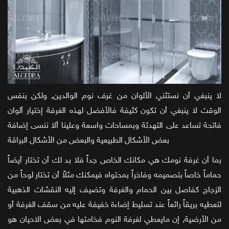
لا ينبغي أن نستثني الألوان من غرف نوم الوالدين, ولكن بنفس
الوقت لا ينبغي أن تكون كثيفة فالأفضل لهذه الغرفة إختيار ألوان
فاتحة تساعد على التهدئة وبمساحات واسعة وعلينا ألا ننسى إضافة
بعض الأشكال الطبيعية والبعض من الأشكال البراقة
بما أن غرفة نومك هي مكانك الخاص جداً فلا بد لك أن تختار أيضاً
حماماً خاصاً بتصميمه وفاخراً بمحتواه فيمكنك مثلاً أن تختار لوحاً من
الزجاج كفاصل بين الحمام والغرفة وتضيف إليه النقشات الذهبية
لتعطيه بريقاً رائعاً عند تسليط إضاءة خفيفة عليه من سقف الغرفة أو
من الأرضية, إن مايعطي لغرفة النوم فخامتها في بعض الاحيان هو