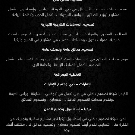
نقدم خدمات
تصميم حدائق
فلل في دبي، الدوحة، الرياض، وإسطنبول. تشمل
المشاريع توزيع الحدائق، النوافير، البرجولات، أعمال الحجر، وأنظمة الزراعة.
تصميم المساحات الخارجية التجارية
المطاعم، الفنادق، والمولات تحتاج إلى مساحات خارجية مدروسة. نوفر جلسات
خارجية، ممرات دخول، ومساحات خضراء في مشاريع في الخليج وتركيا.
تصميم حدائق عامة ونصف عامة
نقوم بتخطيط الحدائق في المجمعات السكنية، الفنادق، ومراكز الاستجمام. يشمل
التصميم الأعمال الصلبة، الزراعة، وأنظمة الري.
التغطية الجغرافية
الإمارات – دبي وجميع الإمارات
الكيدرا شركة تصميم داخلي في دبي تعمل في أبوظبي، الشارقة، ورأس الخيمة،
وتقدم خدمات التصميم الداخلي، المعماري، وتصميم الحدائق.
تركيا – إسطنبول وجميع المدن
نحن شركة تصميم داخلي في إسطنبول تركيا ندير مشاريع سكنية وتجارية، من
الفكرة حتى التسليم. نقدم أيضًا تصميم معماري وتصميم حدائق في مختلف أنحاء
تركيا.