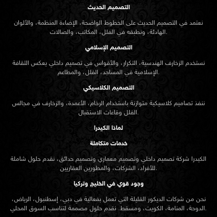
التصميم الحديث
نعتمد في التصميم الحديث على الخطوط الواضحة، الإضاءة المنظمة، والألوان
الهادئة، ونطبقه في الفلل، المكاتب، والصالات.
التصميم الإسلامي
نستخدم الزخارف الهندسية، التكرار، والأقواس في تصميم داخلي يعكس الثقافة
الإسلامية في المساجد، الفلل، والمطاعم.
التصميم الكلاسيكي
ننفذ تصاميم كلاسيكية متوازنة باستخدام الرخام، الأعمدة، والزخارف في مجالس
الفلل وقاعات الاستقبال.
لماذا الكيدرا
خدمات متكاملة
الكيدرا شركة تصميم داخلي وتصميم معماري وتصميم حدائق، نقدم حلول شاملة
للأفراد، الشركات، والمطورين العقاريين.
وجود قوي في الخليج وتركيا
نحن من شركات الديكور القليلة التي تعمل بفعالية في دبي، إسطنبول، الرياض،
الدوحة، المنامة، الكويت، ومسقط. نقدم حلول مصممة لتناسب السوق المحلي.