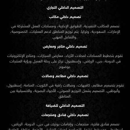
التصميم الداخلي التجاري
تصميم داخلي مكاتب
نصمم المكاتب التنفيذية، الطوابق الإدارية، ومساحات العمل المشتركة في
الإمارات، السعودية، وتركيا. يتم توزيع المناطق لدعم العمليات، الخصوصية،
والتفاعل المهني.
تصميم داخلي متاجر ومعارض
نقوم بتخطيط المساحات لمحلات الأزياء، معارض السيارات، ومتاجر الإلكترونيات
في الدوحة، دبي، الرياض، وإسطنبول. نركز على رحلة العميل ورؤية المنتجات
بوضوح.
تصميم داخلي مطاعم وصالات
نقوم بتصميم مطاعم، كافيهات، وصالات راقية في الكويت، المنامة، إسطنبول،
وأبوظبي. التصميم يشمل التوزيع الصوتي، الأجواء البصرية، والانسيابية بين
المناطق.
التصميم الداخلي للضيافة
تصميم داخلي فنادق ومنتجعات
نصمم فنادق فاخرة، منتجعات، وإقامات بوتيك في دبي، الدوحة، الرياض،
إسطنبول، ومسقط. تشمل التصاميم لوبيات الفنادق، الأجنحة، مناطق العافية،