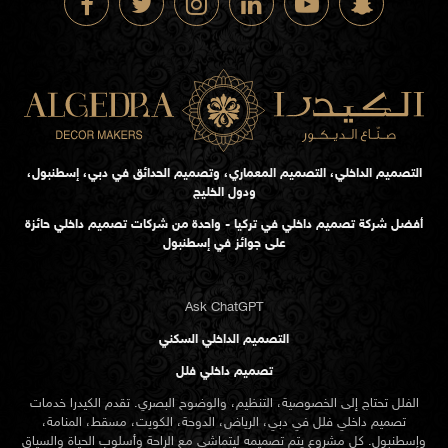
التصميم الداخلي، التصميم المعماري، وتصميم الحدائق في دبي، إسطنبول،
ودول الخليج
أفضل شركة تصميم داخلي في تركيا - واحدة من شركات تصميم داخلي حائزة
على جوائز في إسطنبول
Ask ChatGPT
التصميم الداخلي السكني
تصميم داخلي فلل
الفلل تحتاج إلى الخصوصية، التنظيم، والوضوح البصري. تقدم الكيدرا خدمات
تصميم داخلي فلل في دبي، الرياض، الدوحة، الكويت، مسقط، المنامة،
وإسطنبول. كل مشروع يتم تصميمه ليتماشى مع الراحة وأسلوب الحياة والسياق