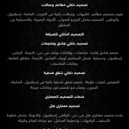
تصميم داخلي مطاعم وصالات
نقوم بتصميم مطاعم، كافيهات، وصالات راقية في الكويت، المنامة، إسطنبول،
وأبوظبي. التصميم يشمل التوزيع الصوتي، الأجواء البصرية، والانسيابية بين
المناطق.
التصميم الداخلي للضيافة
تصميم داخلي فنادق ومنتجعات
نصمم فنادق فاخرة، منتجعات، وإقامات بوتيك في دبي، الدوحة، الرياض،
إسطنبول، ومسقط. تشمل التصاميم لوبيات الفنادق، الأجنحة، مناطق العافية،
وقاعات المناسبات.
تصميم داخلي شقق فندقية
للمقيمين لفترات طويلة، نصمم شقق فندقية راقية في إسطنبول، الشارقة،
البحرين، وعمان مع تقسيم مرن وخامات مريحة.
خدمات التصميم المعماري
تصميم معماري فلل
نقدم
تصميم معماري
فلل في دبي، الرياض، إسطنبول، والدوحة، يشمل خطوط
الأسقف، الواجهات، وتخطيط المداخل، مع مراعاة المناخ والبيئة.