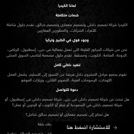
لماذا الكيدرا
خدمات متكاملة
الكيدرا شركة تصميم داخلي وتصميم معماري وتصميم حدائق، نقدم حلول شاملة
للأفراد، الشركات، والمطورين العقاريين.
وجود قوي في الخليج وتركيا
نحن من شركات الديكور القليلة التي تعمل بفعالية في دبي، إسطنبول، الرياض،
الدوحة، المنامة، الكويت، ومسقط. نقدم حلول مصممة لتناسب السوق المحلي.
تنفيذ داخلي كامل
نقوم بجميع مراحل المشروع داخل فريقنا من التصور إلى التسليم. يشمل العمل
اللوحات، الرسومات الفنية، التصوير الثلاثي، وزيارات الموقع.
دعوة للتواصل
هل تبحث عن شركة تصميم داخلي في دبي، شركة تصميم داخلي في إسطنبول، أو
شركة تصميم داخلي في السعودية أو قطر أو الكويت أو البحرين أو عمان؟
هل تحتاج إلى تصميم معماري أو تصميم حدائق شامل؟
تواصل مع الكيدرا وابدأ مشروعك بثقة.
للاستشارة اضغط هنا