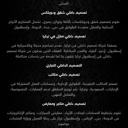
المحلي.
تصميم داخلي شقق ودوبلكس
نقوم بتصميم شقق ودوبلكسات بأناقة وتوازن بصري. تشمل المشاريع الأبراج
السكنية والمنازل متعددة الطوابق في دبي، جدة، الدوحة، وإسطنبول.
تصميم داخلي منازل في تركيا
بصفتنا شركة تصميم داخلي في تركيا، نقدم تصاميم حديثة وكلاسيكية في
إسطنبول، إزمير، أنقرة، والمدن الساحلية. العملاء الذين يبحثون عن
شركة تصميم
تركيا يثقون بنا لما نقدمه من خدمات متكاملة.
داخلي في إسطنبول
التصميم الداخلي التجاري
تصميم داخلي مكاتب
نصمم المكاتب التنفيذية، الطوابق الإدارية، ومساحات العمل المشتركة في
الإمارات، السعودية، وتركيا. يتم توزيع المناطق لدعم العمليات، الخصوصية،
والتفاعل المهني.
تصميم داخلي متاجر ومعارض
نقوم بتخطيط المساحات لمحلات الأزياء، معارض السيارات، ومتاجر الإلكترونيات
في الدوحة، دبي، الرياض، وإسطنبول. نركز على رحلة العميل ورؤية المنتجات
بوضوح.