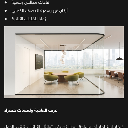
● قاعات مجالس رسمية
● أركان غير رسمية للعصف الذهني
● زوايا للقاءات الثنائية
غرف العافية ولمسات خضراء
غرفة استراحة أو مساحة يوغا تضيف توازنًا. النباتات تنقي الهواء