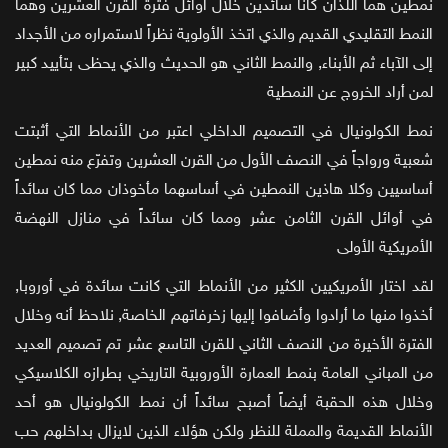
نمطين هما اللذان كانا سائدين خلال أوائل فترة القرن العشرين وهما
النمط التقليدي القديم والذي اتخذ الأولوية نظراً لاستمراره من الأجداد
إلى الآباء ثم الأبناء, والنمط الثاني هو الحديث والذي يحظى بتأييد كبير
لمن أراد الخروج عن النمطية
نمط الكولونيال في التصميم الداخلي اعتبر من الأنماط التي أثبتت
شعبية ورواجاً في النصف الأول من القرن العشرين وتفرّع منه نمطين
أساسيين وكلا هاذين النمطين في أساسهما مأخوذان مما كان سائداً
في أوائل القرن الثامن عشر ومما كان سائداً في منازل النهضة
الأمريكية الأولى
لقد اختار الأمريكيين الكثير من الأنماط التي كانت سائدة في أوروبا,
أخذوا منها ما أرادوا وأضافوا إليها زخرفاتهم الخاصة, نلاحظ أنه وخلال
الفترة الأخيرة من النصف الثاني للقرن التاسع عشر تم تصميم العديد
من المباني العامة بنمط العمارة الأوروبية التاريخي بطرازه الكلاسيكي
وخلال هذه الحقبة أيضاً أصبح سائداً أن نمط الكولونيال هو أحد
الأنماط القديمة والمملة للنظر ولكن هؤلاء الذين لايزال بداخلهم حب