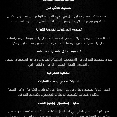
تصميم حدائق فلل
نقدم خدمات
تصميم حدائق
فلل في دبي، الدوحة، الرياض، وإسطنبول. تشمل
المشاريع توزيع الحدائق، النوافير، البرجولات، أعمال الحجر، وأنظمة الزراعة.
تصميم المساحات الخارجية التجارية
المطاعم، الفنادق، والمولات تحتاج إلى مساحات خارجية مدروسة. نوفر جلسات
خارجية، ممرات دخول، ومساحات خضراء في مشاريع في الخليج وتركيا.
تصميم حدائق عامة ونصف عامة
نقوم بتخطيط الحدائق في المجمعات السكنية، الفنادق، ومراكز الاستجمام. يشمل
التصميم الأعمال الصلبة، الزراعة، وأنظمة الري.
التغطية الجغرافية
الإمارات – دبي وجميع الإمارات
الكيدرا شركة تصميم داخلي في دبي تعمل في أبوظبي، الشارقة، ورأس الخيمة،
وتقدم خدمات التصميم الداخلي، المعماري، وتصميم الحدائق.
تركيا – إسطنبول وجميع المدن
نحن شركة تصميم داخلي في إسطنبول تركيا ندير مشاريع سكنية وتجارية، من
الفكرة حتى التسليم. نقدم أيضًا تصميم معماري وتصميم حدائق في مختلف أنحاء