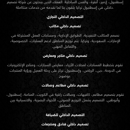
إسطنبول، إزمير، أنقرة، والمدن الساحلية. العملاء الذين يبحثون عن
شركة تصميم
تركيا يثقون بنا لما نقدمه من خدمات متكاملة.
داخلي في إسطنبول
التصميم الداخلي التجاري
تصميم داخلي مكاتب
نصمم المكاتب التنفيذية، الطوابق الإدارية، ومساحات العمل المشتركة في
الإمارات، السعودية، وتركيا. يتم توزيع المناطق لدعم العمليات، الخصوصية،
والتفاعل المهني.
تصميم داخلي متاجر ومعارض
نقوم بتخطيط المساحات لمحلات الأزياء، معارض السيارات، ومتاجر الإلكترونيات
في الدوحة، دبي، الرياض، وإسطنبول. نركز على رحلة العميل ورؤية المنتجات
بوضوح.
تصميم داخلي مطاعم وصالات
نقوم بتصميم مطاعم، كافيهات، وصالات راقية في الكويت، المنامة، إسطنبول،
وأبوظبي. التصميم يشمل التوزيع الصوتي، الأجواء البصرية، والانسيابية بين
المناطق.
التصميم الداخلي للضيافة
تصميم داخلي فنادق ومنتجعات