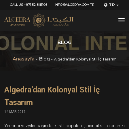
TR
CALL US +971 52 8111106
INFO@ALGEDRA.COM.TR
tog
nav
BLOG
Anasayfa
Blog
Algedra’dan Kolonyal Stil İç Tasarım
Algedra’dan Kolonyal Stil İç
Tasarım
14 MAR 2017
Yirminci yüzyılın başında iki stil popülerdi, birincil stil olan eski