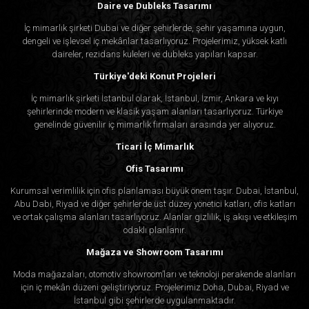
Daire ve Dubleks Tasarımı
İç mimarlık şirketi Dubai ve diğer şehirlerde, şehir yaşamına uygun,
dengeli ve işlevsel iç mekânlar tasarlıyoruz. Projelerimiz, yüksek katlı
daireler, rezidans kuleleri ve dubleks yapıları kapsar.
Türkiye'deki Konut Projeleri
İç mimarlık şirketi İstanbul olarak, İstanbul, İzmir, Ankara ve kıyı
şehirlerinde modern ve klasik yaşam alanları tasarlıyoruz. Türkiye
genelinde güvenilir iç mimarlık firmaları arasında yer alıyoruz.
Ticari İç Mimarlık
Ofis Tasarımı
Kurumsal verimlilik için ofis planlaması büyük önem taşır. Dubai, İstanbul,
Abu Dabi, Riyad ve diğer şehirlerde üst düzey yönetici katları, ofis katları
ve ortak çalışma alanları tasarlıyoruz. Alanlar gizlilik, iş akışı ve etkileşim
odaklı planlanır.
Mağaza ve Showroom Tasarımı
Moda mağazaları, otomotiv showroom’ları ve teknoloji perakende alanları
için iç mekân düzeni geliştiriyoruz. Projelerimiz Doha, Dubai, Riyad ve
İstanbul gibi şehirlerde uygulanmaktadır.