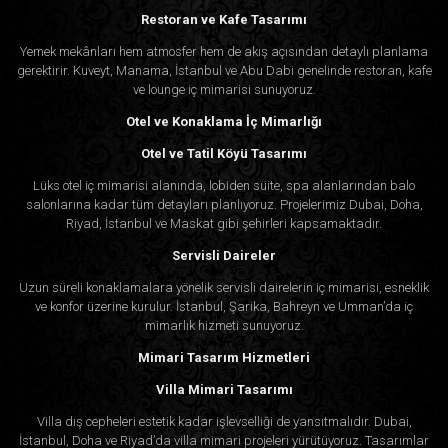
Restoran ve Kafe Tasarımı
Yemek mekânları hem atmosfer hem de akış açısından detaylı planlama
gerektirir. Kuveyt, Manama, İstanbul ve Abu Dabi genelinde restoran, kafe
ve lounge iç mimarisi sunuyoruz.
Otel ve Konaklama İç Mimarlığı
Otel ve Tatil Köyü Tasarımı
Lüks otel iç mimarisi alanında, lobiden süite, spa alanlarından balo
salonlarına kadar tüm detayları planlıyoruz. Projelerimiz Dubai, Doha,
Riyad, İstanbul ve Maskat gibi şehirleri kapsamaktadır.
Servisli Daireler
Uzun süreli konaklamalara yönelik servisli dairelerin iç mimarisi, esneklik
ve konfor üzerine kurulur. İstanbul, Şarika, Bahreyn ve Umman’da iç
mimarlık hizmeti sunuyoruz.
Mimari Tasarım Hizmetleri
Villa Mimari Tasarımı
Villa dış cepheleri estetik kadar işlevselliği de yansıtmalıdır. Dubai,
İstanbul, Doha ve Riyad’da villa mimari projeleri yürütüyoruz. Tasarımlar